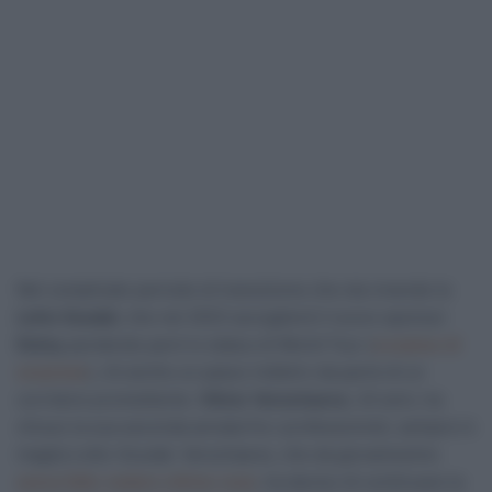
Nel complicato periodo di transizione che sta vivendo la
Lotto Soudal
, che nel 2023 accoglierà il nuovo sponsor
Dstny
perdendo però lo status di World Tour (
a scanso di
sorprese
), c’è anche un passo indietro da parte di un
corridore promettente.
Viktor Verschaeve
, 24 anni, ha
chiuso la sua seconda annata fra i professionisti, sempre in
maglia Lotto-Soudal. Verschaeve, che da giovanissimo
aveva fatto vedere ottime cose
, ha deciso di continuare la