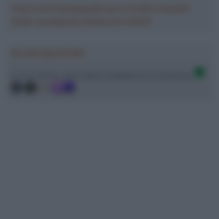
Crea la tua Fantasquadra per la Vuelta a España
2026: montepremi minimo di 5.000€!
Ascolta SpazioTalk!
Ci trovi anche sulle migliori piattaforme di streaming