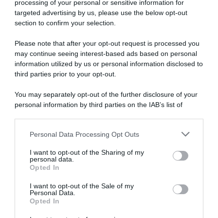
processing of your personal or sensitive information for
targeted advertising by us, please use the below opt-out
section to confirm your selection.
Please note that after your opt-out request is processed you
may continue seeing interest-based ads based on personal
information utilized by us or personal information disclosed to
Lotto Soudal, Xandres
Vervloesem annuncia il ritiro
third parties prior to your opt-out.
Lotto Dstny, l’ex promessa
a 22 anni: “Il ciclismo non mi
Viktor Verschaeve si ritira a
rende felice”
24 anni dopo due stagioni
You may separately opt-out of the further disclosure of your
condizionate da un
19 Dicembre 2022, 11:25
personal information by third parties on the IAB’s list of
infortunio irrisolto
downstream participants.
20 Maggio 2023, 10:06
Personal Data Processing Opt Outs
This information may also be disclosed by us to third parties
on the IAB’s List of Downstream Participants that may further
I want to opt-out of the Sharing of my
disclose it to other third parties.
personal data.
Opted In
Please note that this website/app uses one or more Google
services and may gather and store information including but
I want to opt-out of the Sale of my
Personal Data.
not limited to your visit or usage behaviour. You may click to
Opted In
grant or deny consent to Google and its third-party tags to
use your data for below specified purposes in below Google
Lotto-Soudal, l’addio di