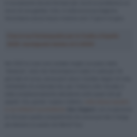
è nuovamente dovuto fermare per via di un problema a un
nervo di una gamba. Così, in tutta la scorsa stagione,
Verschaeve aveva messo insieme solo 11 giorni di gara.
Crea la tua Fantasquadra per la Vuelta a España
2026: montepremi minimo di 5.000€!
Nel 2022 le cose sono andate meglio sul piano della
“distanza”, visto che Verschaeve è stato in sella per 54
giornate di corsa, senza però alcun risultato degno di nota,
nell’ambito di un’annata che, per l’intera Lotto-Soudal, è
stata complessivamente deludente sotto quasi tutti gli
aspetti. Ora, quindi, il passo indietro,
nella stessa squadra
in cui militerà il promettente
Alec Segaert,
con la speranza
di ritrovare quella competitività che aveva portato il belga
ad ottenere un posto nel World Tour.