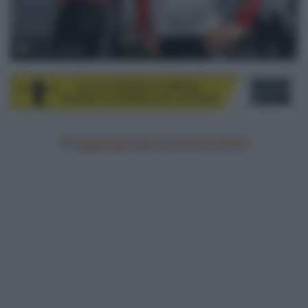
© Lotto Soudal
Aggiungici alle tue fonti preferite