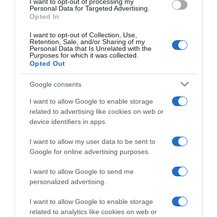
I want to opt-out of processing my
Bilancio Squadre 2022: Lotto
Roger Kluge: “Per me inizia
consent section.
Personal Data for Targeted Advertising.
Soudal
un nuovo capitolo, punto alle
Opted In
2 Dicembre 2022, 14:01
Olimpiadi di Parigi 2024”
I want to opt-out of Collection, Use,
30 Novembre 2022, 14:59
Retention, Sale, and/or Sharing of my
Personal Data that Is Unrelated with the
Purposes for which it was collected.
Opted Out
Google consents
I want to allow Google to enable storage
related to advertising like cookies on web or
device identifiers in apps.
I want to allow my user data to be sent to
Google for online advertising purposes.
Lotto Soudal, prima annata
Tour de France 2023, la Lotto
tra i pro’ complicata per
Soudal gradisce il percorso:
I want to allow Google to send me
Jarrad Drizners tra infortuni
“8 tappe per gli sprinter, non
personalized advertising.
e covid: “Non è stata una
ci possiamo lamentare”
grande stagione per me”
28 Ottobre 2022, 19:27
I want to allow Google to enable storage
20 Novembre 2022, 15:35
related to analytics like cookies on web or