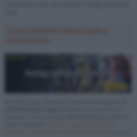
sua attività tornando nella squadra di sviluppo della realtà
belga.
Troppa pubblicità? Abbonati gratis a
SpazioCiclismo
Nel 2023, quindi, Verschaeve farà parte dell’organico del
Lotto Dstny Devo Team,
formazione che in teoria è la
“giovanile” ma che a tutti gli effetti affronta gare senior, di
livello Continental.
Nel 2021 il belga ha dovuto prima
affrontare un’operazione chirurgica all’arteria iliaca
e poi si