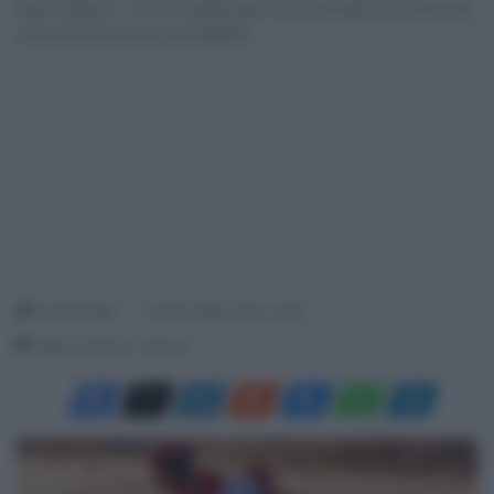
australiano, che a febbraio ha rischiato la vita per
una lacerazione al fegato
Davide Filippi
20 Novembre 2022, 15:35
Tempo di lettura: 1 Minuto