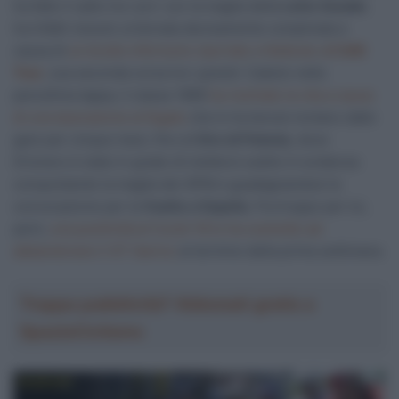
ha fatto il salto tra i pro’ con la maglia della
Lotto Soudal
,
ha infatti vissuto un’annata decisamente complicata a
causa di
un brutto infortunio riportato a febbraio all’
UAE
Tour
, sua seconda corsa tra i grandi. Caduto nella
penultima tappa, il classe 1999
ha rischiato la vita a causa
di una lacerazione al fegato
che lo ha tenuto lontano dalle
gare per cinque mesi, fino al
Giro di Polonia
, dove
Drizners è stato in grado di mettersi subito in evidenza
conquistando la maglia dei GPM e guadagnandosi la
convocazione per la
Vuelta a España
. Purtroppo per lui,
però,
una positività al Covid-19 lo ha costretto ad
abbandonare il GT iberico
al termine della prima settimana.
Troppa pubblicità? Abbonati gratis a
SpazioCiclismo