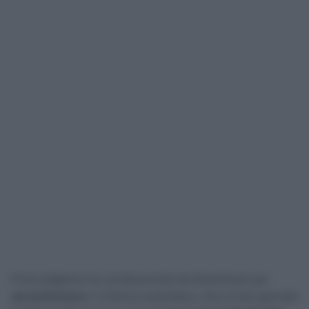
Prima stagione tra i professionisti da dimenticare per
Jarrad Drizners
. Il 23enne australiano, che a inizio gennaio