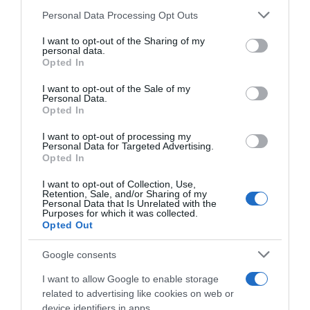
Personal Data Processing Opt Outs
This information may also be disclosed by us to third parties
on the IAB’s List of Downstream Participants that may further
I want to opt-out of the Sharing of my
disclose it to other third parties.
personal data.
Opted In
Please note that this website/app uses one or more Google
services and may gather and store information including but
I want to opt-out of the Sale of my
Personal Data.
not limited to your visit or usage behaviour. You may click to
Opted In
grant or deny consent to Google and its third-party tags to
use your data for below specified purposes in below Google
I want to opt-out of processing my
Volta ao Algarve 2025,
CicloMercato 2024,
consent section.
Personal Data for Targeted Advertising.
Jarrad Drizners sbaglia per
Ackermann, Aznar, Beullens,
Opted In
primo e si porta (quasi) tutti
De Decker, Drizners, Ewan,
appresso: “È stato stupido,
Ibáñez, Jorgenson, Peñalver,
I want to opt-out of Collection, Use,
ma non era segnalato bene”
Rodriguez, Silva, Stannard,
Retention, Sale, and/or Sharing of my
Tulett, Van Moer, Vercouillie
Personal Data that Is Unrelated with the
20 Febbraio 2025, 8:20
Purposes for which it was collected.
20 Luglio 2023, 15:42
Opted Out
Google consents
I want to allow Google to enable storage
related to advertising like cookies on web or
device identifiers in apps.