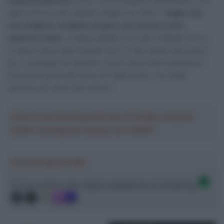
neoprofessionista
, direi”, ha proseguito l’australiano, che
spera che le cose vadano meglio nel 2023: “
Voglio solo
una stagione completa di gare, per provare tutto,
imparare molto
, si spera andare a un altro Grande Giro e,
si spera, finire quel Grande Giro. E fare quello che posso
per i compagni di squadra, come volevo fare quest’anno,
ed essere parte del treno di Caleb Ewan, uno degli
sprinter più veloci del mondo”.
Crea la tua Fantasquadra per la Vuelta a España
2026: montepremi minimo di 5.000€!
Ascolta SpazioTalk!
Ci trovi anche sulle migliori piattaforme di streaming