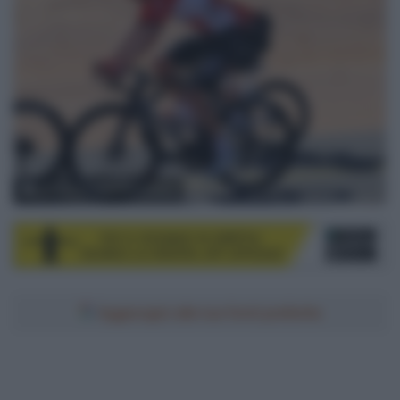
© Lotto Soudal/ PhotoNews
Aggiungici alle tue fonti preferite