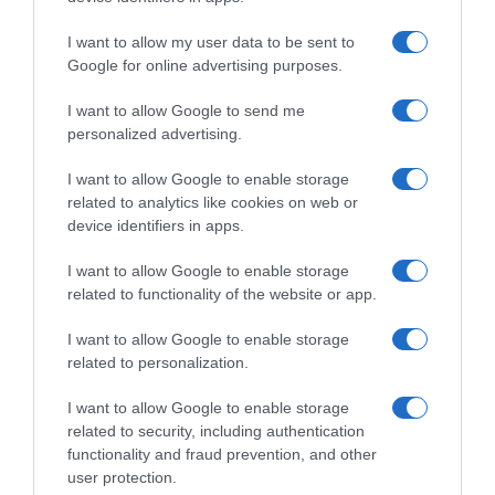
I want to allow my user data to be sent to
Google for online advertising purposes.
Lotto Soudal, Xandres
Bilancio Squadre 2022: Lotto
Vervloesem annuncia il ritiro
Soudal
I want to allow Google to send me
a 22 anni: “Il ciclismo non mi
2 Dicembre 2022, 14:01
personalized advertising.
rende felice”
19 Dicembre 2022, 11:25
I want to allow Google to enable storage
related to analytics like cookies on web or
device identifiers in apps.
I want to allow Google to enable storage
related to functionality of the website or app.
Commenta
I want to allow Google to enable storage
related to personalization.
I want to allow Google to enable storage
© Copyright 2026, All Rights Reserved Designed by
related to security, including authentication
functionality and fraud prevention, and other
©SpazioCiclismo
Preferenze Privacy
user protection.