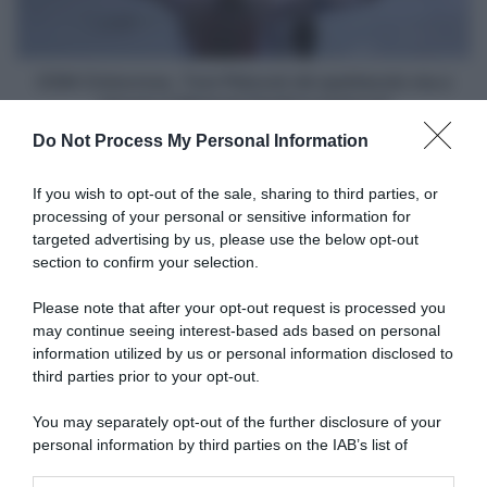
ma
a
vincere
è
CDM Ciclocross, Tom Pidcock dà spettacolo ma a
Michael
vincere è Michael Vanthourenhout!
Vanthourenhout!
Do Not Process My Personal Information
Articoli correlati
If you wish to opt-out of the sale, sharing to third parties, or
processing of your personal or sensitive information for
targeted advertising by us, please use the below opt-out
section to confirm your selection.
Please note that after your opt-out request is processed you
may continue seeing interest-based ads based on personal
information utilized by us or personal information disclosed to
Red Bull-Bora-hansgrohe,
Red Bull-Bora-hansgrohe,
Remco Evenepoel non farà la
Jarrad Drizners settimo
third parties prior to your opt-out.
Roubaix – Assente anche
nuovo innesto per il 2026:
Jarrad Drizners,
“Non vedo l’ora di lavorare
You may separately opt-out of the further disclosure of your
infortunatosi al Fiandre
per dei leader davvero
personal information by third parties on the IAB’s list of
incredibili”
6 Aprile 2026, 14:45
downstream participants.
14 Ottobre 2025, 14:30