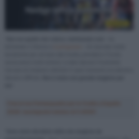
“
Non era quello che volevo, mettiamola così
– ha
dichiarato il 23enne a
Cyclingnews
–
Ho lavorato molto
duramente per arrivare alla Vuelta, prendere il Covid,
senza avere molti sintomi, è stato davvero frustrante.
Cercare di rimanere ottimisti in ​​quel momento era davvero,
davvero difficile.
Non è stata una grande stagione per
me
“.
Crea la tua Fantasquadra per la Vuelta a España
2026: montepremi minimo di 5.000€!
“
Sono stato derubato della mia stagione da