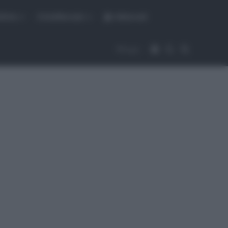
fiche
CicloMercato
Abbonati
Accedi
Cambia aspet
Cerca
Segui