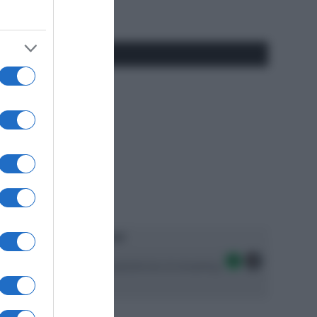
#SpazioTalk
Ascolta SpazioTalk!
Seguici sulle migliori piattaforme di streaming: