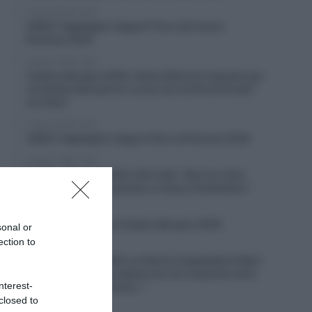
6 Agosto 2026, 19:57
VIDEO: Highlights Tappa 6 Tour de France
Femmes 2026
6 Agosto 2026, 19:53
Vuelta a Burgos 2026, Gianni Moscon espulso per
condotta impropria in corsa nei confronti di altri
corridori
6 Agosto 2026, 19:40
VIDEO: Highlights Tappa 4 Giro di Polonia 2026
6 Agosto 2026, 19:35
Vuelta a Burgos 2026, Felix Gall: “Non ho vinto
molto in carriera, quando ci riesco è fantastico”
6 Agosto 2026, 19:25
VIDEO: Terza tappa Vuelta a Burgos 2026
sonal or
ection to
6 Agosto 2026, 18:50
Giro di Polonia 2026, la vittoria inaspettata di Bart
Lemmen: “Dopo la caduta non ero neanche certo
nterest-
di riuscire a continuare…”
closed to
6 Agosto 2026, 18:26