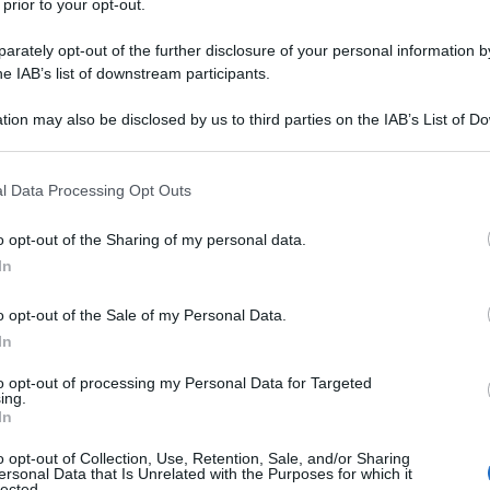
 prior to your opt-out.
rately opt-out of the further disclosure of your personal information by
he IAB’s list of downstream participants.
tion may also be disclosed by us to third parties on the IAB’s List of 
 that may further disclose it to other third parties.
 that this website/app uses one or more Google services and may gath
l Data Processing Opt Outs
including but not limited to your visit or usage behaviour. You may click 
trocessione dal WorldTour. Non sono bastati i 25 successi
 to Google and its third-party tags to use your data for below specifi
o opt-out of the Sharing of my personal data.
ria, messa in pericolo già dai risultati non sufficienti delle
ogle consent section.
In
e alcune note positive per la squadra che è stata a lungo
se le dimissioni a retrocessione avvenuta. La compagine
o opt-out of the Sale of my Personal Data.
atutto ha visto l’esplosione di Arnaud De Lie, capace di
In
 rinnovo del classe 2002 e la possibilità di partecipare a
king dei team Professional sono le basi da cui la formazione
to opt-out of processing my Personal Data for Targeted
ing.
In
o opt-out of Collection, Use, Retention, Sale, and/or Sharing
azioCiclismo
ersonal Data that Is Unrelated with the Purposes for which it
lected.