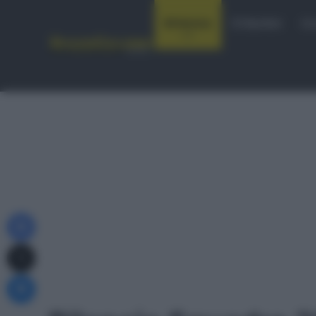
Notizie
Startlist
Co
Facebook
X
Messenger