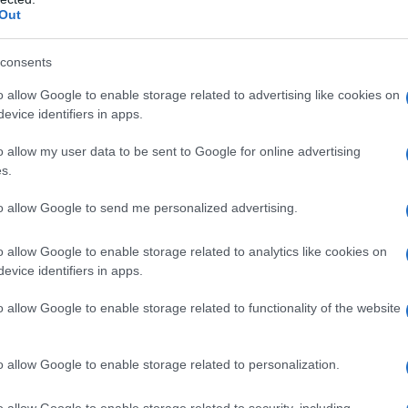
Out
consents
o allow Google to enable storage related to advertising like cookies on
evice identifiers in apps.
o allow my user data to be sent to Google for online advertising
s.
to allow Google to send me personalized advertising.
o allow Google to enable storage related to analytics like cookies on
evice identifiers in apps.
o allow Google to enable storage related to functionality of the website
022 è senza dubbio
Arnaud De Lie
. Ancor prima di compiere
a prova del Challenge Mallorca a gennaio e il GP Jean-Pierre
o allow Google to enable storage related to personalization.
 i primi piazzamenti in top 10 in corse World Tour, il
 e il 6 giugno, vincendo tre corse in una settimana sul suolo
o allow Google to enable storage related to security, including