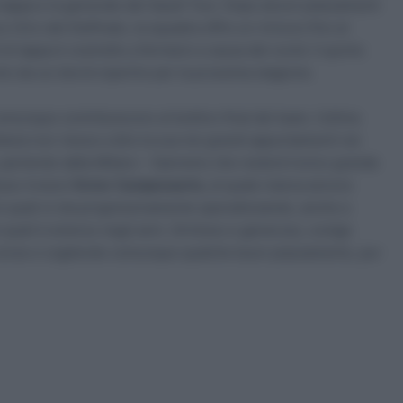
a tappa e la generale del Saudi Tour. Dopo alcuni piazzamenti
a e Giro del Delfinato, la squadra offre un rinnovo fino al
di tappa è costretto a fermarsi a causa del covid. Il quinto
nto da cui dovrà ripartire per la prossima stagione.
munque contribuiscono al bottino final del team, l’ultima
ttavia non riesce a dire la sua nei grandi appuntamenti nei
 partendo dalla Milano – Sanremo che resterà l’unico grande
pesso invece
Victor Campenaerts
, al quale manca ancora
le quali si sta progressivamente specializzando, anche a
e quali è emerso negli anni. Grintoso e generoso, svolge
 corse e cogliendo comunque qualche buon piazzamento, pur