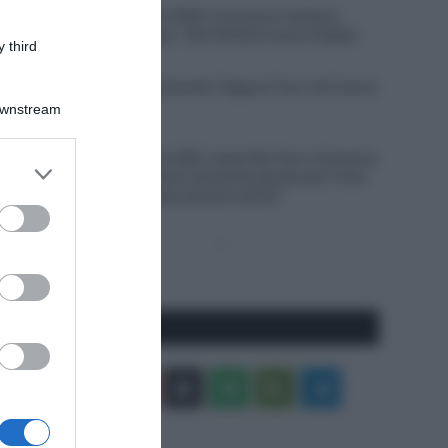
Giro del Portogallo 2026, Francisco Campos
vince la prima tappa – Rui Oliveira nuovo leader
 third
6 Agosto 2026, 18:13
VIDEO: Ultimi 4 Chilometri Tappa 6 Tour de France
Femmes 2026
Downstream
6 Agosto 2026, 18:10
UAE Team Emirates XRG, Isaac Del Toro rinnova la
er and store
propria fiducia: “Sono nel posto giusto per il mio
to grant or
futuro, il meglio deve ancora venire”
ed purposes
Pagina
Prossima
precedente
Pagina
Seguici qui
Facebook
X
You
Apple
Spotify
Google
Telegram
Tube
Play
RSS