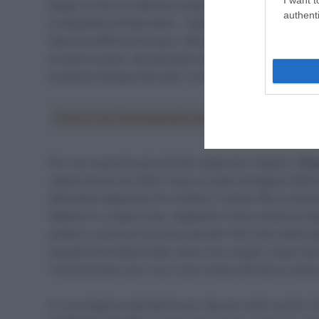
belga. Al Giro di Vallonia conquista la sua prima tappa
authenti
la doppietta Schaal Seels – Egmont Cycling Race nel g
fiducia è difficile fermarlo. Alla Bretagne Classic ott
al quarto posto, dimostrando di poter competere anche
presente bisogna fare già i conti con lui, che è stato il
Crea la tua Fantasquadra per la Vuelta a Españ
Pur non essendo più al livello degli anni migliori,
Tho
classe anche nel 2022. Dopo un paio di stagioni difficil
dell’ottava tappa del Giro d’Italia. Il classe ’86 si inse
Gabburo e Jorge Arcas, regalando l’unica vittoria di t
andare a caccia di successi parziali. Nel resto della s
squadra è fondamentale, tanto che a luglio il team deci
riconoscendo così il suo ruolo chiave all’interno della
In una stagione deludente per davvero tanti uomini chi