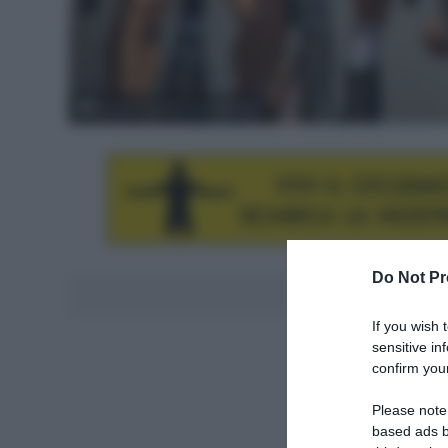
© Lotto Soudal / Facepeeters
Do Not Pr
Aggiungici al
If you wish 
sensitive in
confirm your
Please note
based ads b