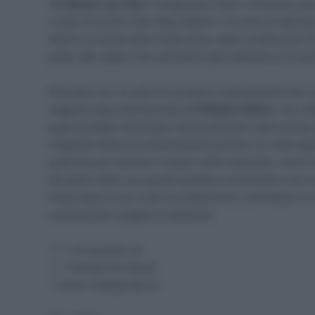
’99
Maxim van Gils
. Il belga apre l’anno vincendo un
in top 10 tra Giro dei Paesi Baschi, Circuito di Valloni
2024 e un posto alla Vuelta dove, dopo un’altra top 10 
posto alla Japan Cup nell’ultima gara dell’anno è il pu
Discreta, con un paio di successi e piazzamenti che co
stagione da professionista di
Philippe Gilbert
, che tu
quali avrebbe comunque voluto provare a dire la sua,
rimpianto della sua straordinaria carriera. Si vede s
qualcosa per lasciare il segno nelle classiche, verso 
discapito delle sue grandi qualità a cronometro con l
molto bene il suo ruolo di comprimario, animando le
continuando a pagare la distanza.
+++ Arnaud De Lie
++ Thomas De Gendt
+ Victor Campenaerts