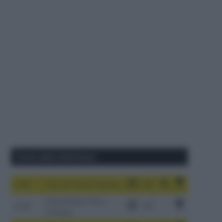
Corse della Settimana
1-9/8
Tour de France Femmes
China Xizang Trans-
2-6/8
Himalaya