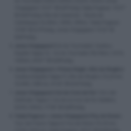
du Tourmalet (Ultimi 4,81km; 9,02%; 434m) Jonas
Vingegaard: 13’27″ @ 6,91ᵉw/kg Tadej Pogacar: 13’27″
@ 6,83ᵉw/kg Côte de Cauterets – Route de
Cambasque (5,20km; 7,60%; 395m), Tadej Pogacar:
12’58″ @ 6,75ᵉw/kg, Jonas Vingegaard: 13’22″ @
6,64ᵉw/kg.
Jonas Vingegaard
(Col du Tourmalet): Vuelta a
España Tappa 13, Col du Tourmalet (18,74km; 7,47%;
1400m), 50’47″ @ 6,09ᵉw/kg.
Jonas Vingegaard
e
Primoz Roglic
(
Alto de l’Angliru
)
Vuelta a España Tappa 17, Alto de l’Angliru (12,20 km;
10,49%; 1280 m), 41’24” @ 6,43ᵉw/kg.
Jonas Vingegaard
(
Col de Croix de Fer
): Giro del
Delfinato Tappa 7, Col de la Croix de Fer (6,80km;
8,01%; 545m), 17’59″ @ 6,69ᵉw/kg.
Tadej Pogacar
e
Jonas Vingegaard
(
Puy de Dome
):.
Tour de France Tappa 9, Puy de Dôme (13,35 km;
7,73%; 1032 m), Tadej Pogacar: 35’11” @ 6,50ᵉw/kg,