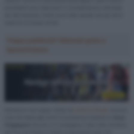
(etalon). Anche la stanchezza della tappa o delle frazioni
precedenti sono stati presi in considerazione sulla base
dei dati kilojoule; inoltre sono stati valutati solo gli sforzi
superiori ai cinque minuti.
Troppa pubblicità? Abbonati gratis a
SpazioCiclismo
Nell’elenco che segue, stilato da
Lanterne Rouge
, la prima
cosa che balza agli occhi è la presenza costante di
Jonas
Vingegaard
. Da solo o in compagnia, il due volte vincitore
del Tour de France è infatti onnipresente visto che