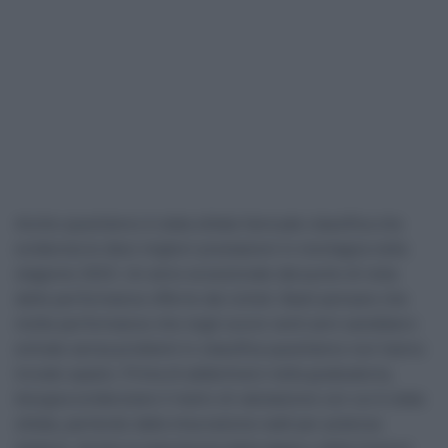
Anche quest’anno è stata stilata l’annuale classifica che
evidenzia le dieci migliori prestazioni in montagna nella
stagione 2023. Un anno eccezionale dal punto di vista
delle performance offerte dai ciclisti. Basti pensare che
molte performance che negli scorsi venti anni sarebbero
entrate senza problemi in classifica quest’anno non hanno
trovato spazio. Prima di addentrarci nella graduatoria,
bisogna evidenziare il metro di valutazione con cui è stata
stilata, partendo dalla misurazione watt per potenza