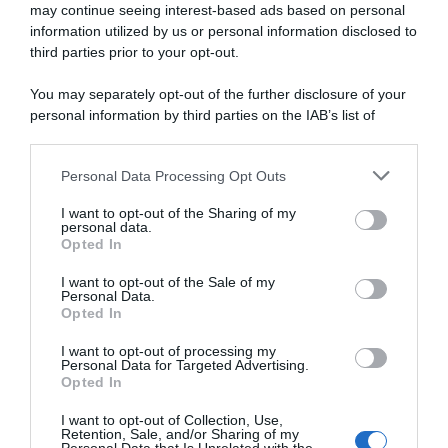
may continue seeing interest-based ads based on personal
information utilized by us or personal information disclosed to
Tour de France Femmes
Vuelta a España 2026, la
2026, Tadej Pogačar sta
partecipazione di Primož
third parties prior to your opt-out.
seguendo la corsa in camper
Roglič è in dubbio dopo
per supportare la compagna
l’incidente in allenamento
You may separately opt-out of the further disclosure of your
Urksa Zigart
9 Agosto 2026, 9:36
personal information by third parties on the IAB’s list of
9 Agosto 2026, 9:57
downstream participants.
Personal Data Processing Opt Outs
This information may also be disclosed by us to third parties
on the IAB’s List of Downstream Participants that may further
I want to opt-out of the Sharing of my
disclose it to other third parties.
personal data.
Opted In
Please note that this website/app uses one or more Google
services and may gather and store information including but
I want to opt-out of the Sale of my
Personal Data.
not limited to your visit or usage behaviour. You may click to
Opted In
grant or deny consent to Google and its third-party tags to
use your data for below specified purposes in below Google
I want to opt-out of processing my
Visma | Lease a Bike, il
Milano-Sanremo 2027, Tadej
consent section.
Personal Data for Targeted Advertising.
pensiero di Adriano Malori
Pogačar conferma l’assenza?
Opted In
su Jonas Vingegaard:
“Il prossimo anno non dovrò
“Questo sarà il suo ultimo
allenarmi sulle salite di
I want to opt-out of Collection, Use,
anno in gruppo”
Cipressa e Poggio”
Retention, Sale, and/or Sharing of my