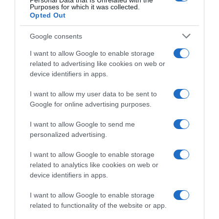
Personal Data that Is Unrelated with the
8 Agosto 2026, 9:40
7 Agosto 2026, 15:11
Purposes for which it was collected.
Opted Out
Google consents
I want to allow Google to enable storage
related to advertising like cookies on web or
device identifiers in apps.
I want to allow my user data to be sent to
UAE Team Emirates XRG,
Google for online advertising purposes.
UAE Emirates XRG, Tadej
Tadej Pogačar e il rapporto
Pogačar sull’ex compagno
con Primož Roglič: “Una
I want to allow Google to send me
Matteo Trentin: “All’inizio ero
leggenda di questo sport;
personalized advertising.
un po’ scettico, ma poi ho
dopo il Tour 2020 non ero
imparato molto da lui. Un
felice come sarei dovuto
I want to allow Google to enable storage
mentore eccellente”
essere”
related to analytics like cookies on web or
7 Agosto 2026, 14:30
7 Agosto 2026, 12:57
device identifiers in apps.
I want to allow Google to enable storage
related to functionality of the website or app.
Commenta