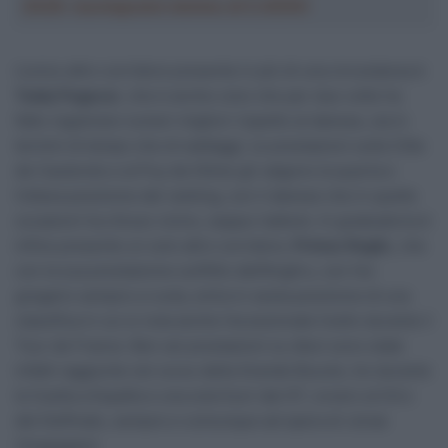
2026: montepremi minimo di 5.000€!
L’unico altro corridore presente in più di una circostanza è
Tadej Pogacar
, che è anche colui che per due volte ha
fatto registrare numeri migliori rispetto al danese, sia in
termini di tempo che di wattaggi. Le prestazioni sulla Côte
de Cauterets e al Puy de Dôme gli valgono la quarta e
l’ottava posizione del ranking, con il danese che in quelle
occasioni ha chiuso vicino, seppur battuto. In graduatoria è
infine presente un solo altro corridore,
Primoz Roglic
, che
con la sua prestazione sull’Alto dell’Angliru, con l’ex
gregario sempre a ruota, entra in sesta posizione di una
classifica in cui si nota anche l’eccezionale livello durante il
Tour de France. Ben sei prestazioni su dieci sono state
infatti raggiunte nel corso della Grande Boucle, tre durante
la Vuelta a España e una sola fuori dai GT, ovvero al Giro
del Delfinato, sempre e comunque ad opera di Jonas
Vingegaard.