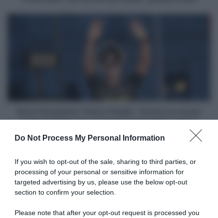
milioni
di
Bora-
euro:
hansgrohe,
il
Primoz
solo
Roglic:
Tottenham,
"Anche
nel
se
mondo
avessi
del
vinto
calcio,
la
spende
Vuelta,
Bora-hansgrohe, Primoz Roglic: "Anche se avessi
di
me
vinto la Vuelta, me ne sarei andato dalla Jumbo"
più
ne
Do Not Process My Personal Information
sarei
Articoli correlati
andato
dalla
If you wish to opt-out of the sale, sharing to third parties, or
Jumbo"
processing of your personal or sensitive information for
targeted advertising by us, please use the below opt-out
section to confirm your selection.
Please note that after your opt-out request is processed you