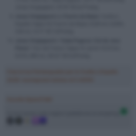
Jonas Vingegaard: 35’19” @ 6,47ᵉw/kg.
Jonas Vingegaard
sul
Puerto de Bejes
: Vuelta a
España Tappa 16, Puerto de Bejes (4,90 km; 8,69%;
426 m), 13:11″ @ 7,40ᵉw/kg.
Jonas Vingegaard
e
Tadej Pogacar
(
Col de Joux
Plane
): Tour de France Tappa 14. (primi 10,10 km;
8,51%; 860 m), 28:22″ @ 6,49ᵉw/kg.
Crea la tua Fantasquadra per la Vuelta a España
2026: montepremi minimo di 5.000€!
Ascolta SpazioTalk!
Ci trovi anche sulle migliori piattaforme di streaming