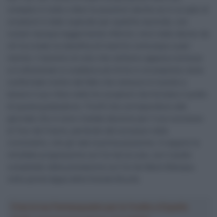
compare in tutte e dieci le posizioni (anche se in un paio di
occasioni è stato superato per qualche secondo, con
numeri dunque leggermente inferiori, ma è stato deciso da
chi ha creato la classifica di inserirlo comunque a pari
merito). Il dominio di colui che nell’anno appena concluso
si è dimostrato lo scalatore più forte in circolazione viene
confermato inoltre dal fatto che nessuno è riuscito a
tenere il suo ritmo nelle tre occasioni che formano il podio
di questa graduatoria. Trionfi che corrispondono alle
giornate che si sono rivelate decisive per il suo successo
al Tour de France, partendo dal successo nella
cronometro, che gli vale la prima posizione. A seguire la
micidiale progressione sul Col de la Loze, con il podio
completato dalla prestazione sul Col de Marie Blanque,
nella quinta tappa della Grande Boucle.
Crea la tua Fantasquadra per la Vuelta a España