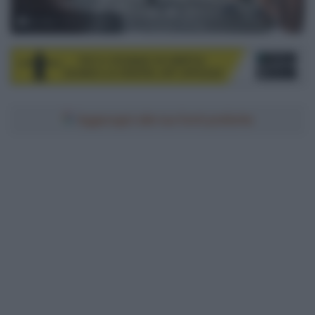
© ASO / Charly Lopez
Aggiungici alle tue fonti preferite