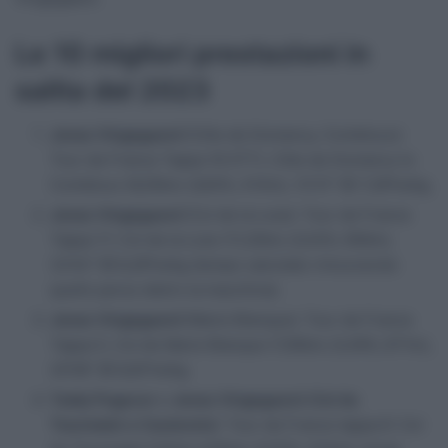
Le 10 migliori prestazioni in
salita del 2023
Jonas Vingegaard
(Côte de Domancy, Combloux):
Tour de France Tappa 16 (ITT), Côte de Domancy to
Combloux (6,05km; 6,84%; 414m), 13’31″ @ 7,38ᵉw/kg.
Jonas Vingegaard
(Col de la Loze): Tour de France
Tappa 17, Col de la Loze (11,20km; 8,54%; 956m),
32’42″ @ 6,28ᵉw/kg (tempo calcolato rimuovendo
quello perso dietro la macchina).
Jonas Vingegaard
(Marie Blanque): Tour de France
Tappa 5, Col de Marie Blanque (7,90km; 8,49%; 671m),
20’58″ @ 6,92ᵉw/kg.
Tadej Pogacar
e
Jonas Vingegaard
(
Col du
Tourmalet e Cauterets
): Tour de France tappa 6: Col