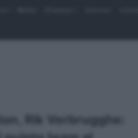
rse
Video
Calendario
Sintesi Gare
Classi
tion, Rik Verbrugghe:
l quinto team al