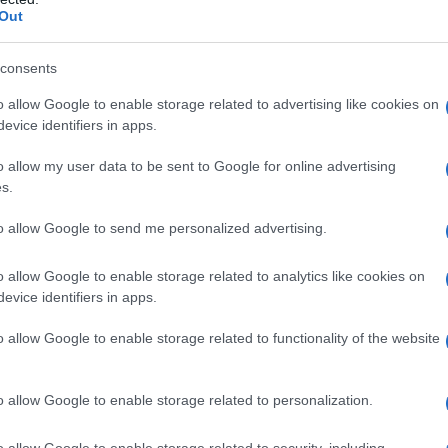
Out
consents
o allow Google to enable storage related to advertising like cookies on
evice identifiers in apps.
o allow my user data to be sent to Google for online advertising
s.
i manca un vero uomo di classifica – ha ammesso ai microfoni
to allow Google to send me personalized advertising.
is Froome, ma non è il Chris Froome del team Sky. Lui è in
uole essere protagonista in tutte le gare: corse di un
o allow Google to enable storage related to analytics like cookies on
 abbiamo un capitano ma possiamo puntare alle tappe.
Per il
evice identifiers in apps.
i team
. Quattro posti sono già assegnati: Ineos, UAE, Jumbo
o allow Google to enable storage related to functionality of the website
 possono prendere la quinta posizione. Per ottenere questo
o anno abbiamo bisogno e vogliamo vedere risultati da
ia in una importante, o ancor meglio nella più importante di
o allow Google to enable storage related to personalization.
io, il primo passo verso la giusta direzione”.
o allow Google to enable storage related to security, including