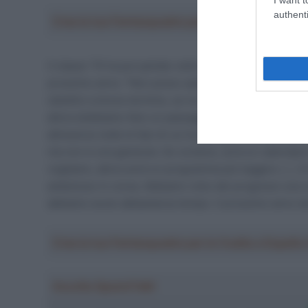
authenti
Crea la tua Fantasquadra per la Vuelta a Españ
Il classe ’74 ha poi parlato nello specifico del progra
prossimo anno: “Non posso spiegare tutta la strategi
obiettivi a breve termine, se ne raggiunge uno, poi si
allora dobbiamo fare un passaggio alternativo. Non è 
attraverso tutte le fasi di cui ha bisogno. Se dovesse
ma non è una garanzia. Se va bene, avrà un calendario
vogliamo, allora avrà un programma più leggero. […] 
ambizioso in corsa. Abbiamo visto dei progressi una vo
abbiamo avuto abbastanza tempo. Il prossimo anno d
Crea la tua Fantasquadra per la Vuelta a Españ
Ascolta SpazioTalk!