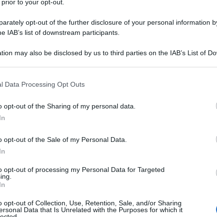
 prior to your opt-out.
rately opt-out of the further disclosure of your personal information by
he IAB’s list of downstream participants.
tion may also be disclosed by us to third parties on the IAB’s List of 
 that may further disclose it to other third parties.
importanti da
Chris Froome
. Nonostante una prima annata
 that this website/app uses one or more Google services and may gath
l Data Processing Opt Outs
including but not limited to your visit or usage behaviour. You may click 
he ha debilitato il britannico
, la formazione israeliana si
 to Google and its third-party tags to use your data for below specifi
vare ad avvicinarsi al livello dei top team. Il direttore
o opt-out of the Sharing of my personal data.
ogle consent section.
lasse ’85 difficilmente potrà essere in grado di curare la
In
ere definito strada facendo, riuscendo a capire quali sono
o opt-out of the Sale of my Personal Data.
n volta.
In
azioCiclismo
to opt-out of processing my Personal Data for Targeted
ing.
In
o opt-out of Collection, Use, Retention, Sale, and/or Sharing
ersonal Data that Is Unrelated with the Purposes for which it
lected.