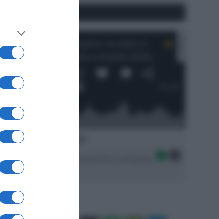
#SpazioTalk
Ascolta SpazioTalk!
Seguici sulle migliori piattaforme di streaming: