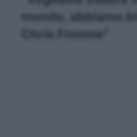
mondo, abbiamo bis
Chris Froome”