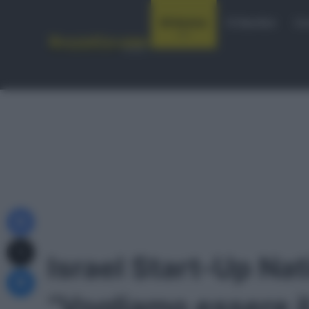
Notizie
Startlist
Co
Facebook
X
Israel Start-Up Na
Messenger
“Vogliamo essere i