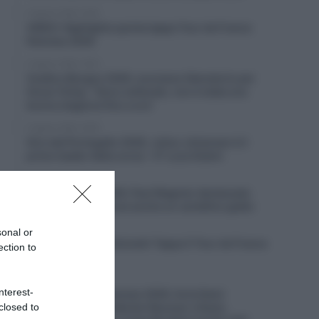
5 Agosto 2026, 19:30
VIDEO: Highlights quinta tappa Tour de France
Femmes 2026
5 Agosto 2026, 19:23
Vuelta a Burgos 2026, successo liberatorio per
Oscar Onley: “Sono sollevato, non è stata una
buona stagione fino a ora”
5 Agosto 2026, 18:29
Giro del Portogallo 2026, Julius Johansen è il
primo leader della corsa – 4° Luca Giaimi
5 Agosto 2026, 18:14
Giro di Polonia 2026, Paul Magnier declassato
dopo la volata: riceve anche un cartellino giallo
5 Agosto 2026, 18:07
sonal or
VIDEO: Ultimi 3 chilometri Tappa 5 Tour de France
ection to
Femmes 2026
5 Agosto 2026, 18:00
nterest-
Tour de France Femmes 2026, furia Demi
closed to
Vollering! Battute Marlen Reusser e Kasia