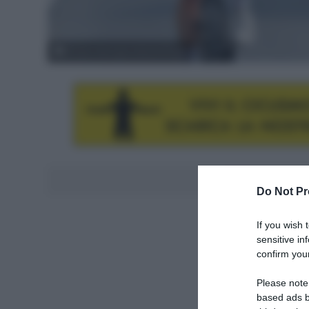
© Dario Belingheri/BettiniPhoto
Aggiungici al
Do Not Pr
If you wish 
sensitive in
confirm your
Please note
based ads b