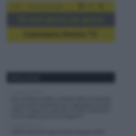
5-16/8
Giro del Portogallo
Gli orari giorno per giorno
Calendario Dirette TV
Ultimi articoli
5 Agosto 2026, 19:43
Giro di Polonia 2026, Jonathan Milan fa tripletta:
“Ho lavorato duramente per raggiungere questo
livello; la fuga? Ho visto due corridori attaccati e
mi son detto: perché non seguirli?”
5 Agosto 2026, 19:35
VIDEO: Seconda Tappa Vuelta a Burgos 2026