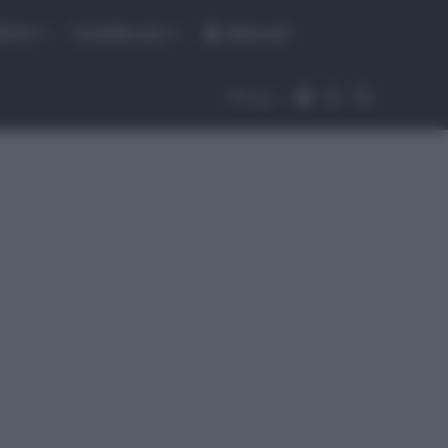
fiche
CicloMercato
Abbonati
Accedi
Cambia aspet
Cerca
Segui