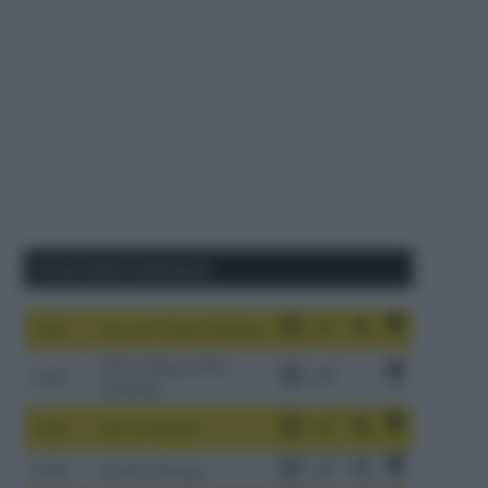
Corse della Settimana
1-9/8
Tour de France Femmes
China Xizang Trans-
2-6/8
Himalaya
3-9/8
Giro di Polonia
4-8/8
Vuelta a Burgos