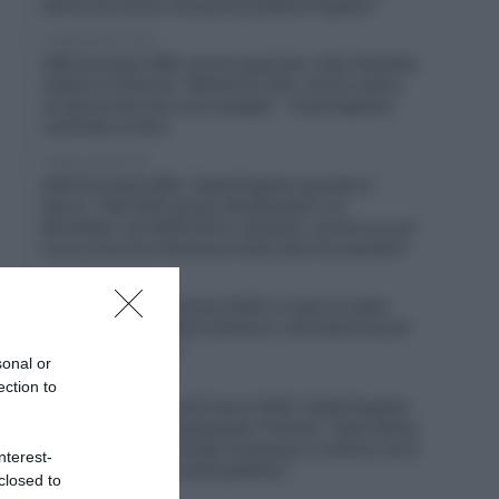
pensa sia l’unico che possa battere Pogačar”
7 Agosto 2026, 10:20
UAE Emirates XRG, ancora guai per João Almeida,
caduto in Polonia: “Niente di rotto, ma ho male a
un ginocchio ed a una caviglia” – Il portoghese
costretto al ritiro
7 Agosto 2026, 9:47
UAE Emirates XRG, Tadej Pogačar guarda al
futuro: “Nel 2027 punto alla Roubaix e al
Mondiale, nel 2028 all’oro olimpico, anche se non
è una cosa che interessa molto alla mia squadra”
7 Agosto 2026, 9:02
Tour de France Femmes 2026, è il giorno della
scalata al mitico Mont Ventoux: sarà decisiva per
il successo finale?
sonal or
7 Agosto 2026, 8:00
ection to
Un anno fa… Tour de France 2025, Tadej Pogačar
e la UAE hanno volutamente “frenato” nelle ultime
tappe? “Lungo le strade iniziavano a sentirsi versi
nterest-
di disapprovazione del pubblico”
closed to