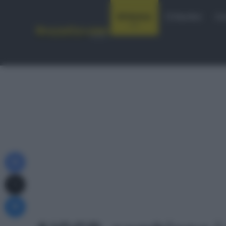
Notizie
Startlist
Co
Facebook
X
Messenger