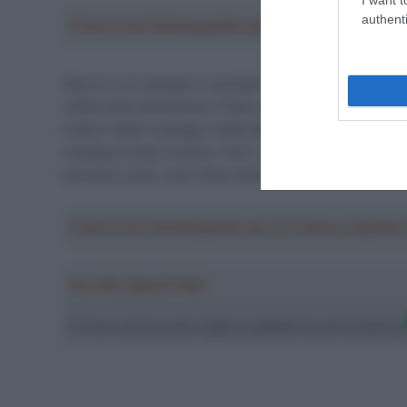
authenti
Crea la tua Fantasquadra per la Vuelta a Españ
Attorno a lui dunque il comitato direttivo è a sua volt
infatti Emily Brammeier (Team dsm-firmenich PostNL),
Hubert (team manager Arkéa-B&B Hotels), Cédric Vass
manager Israel-Premier Tech ), soprattutto per quanto
tecniche come Juan Pablo Molinero (marketing manage
Crea la tua Fantasquadra per la Vuelta a Españ
Ascolta SpazioTalk!
Ci trovi anche sulle migliori piattaforme di streamin