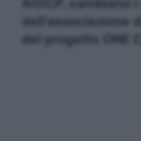
AIGCP, cambiano i 
dell’associazione 
del progetto ONE 