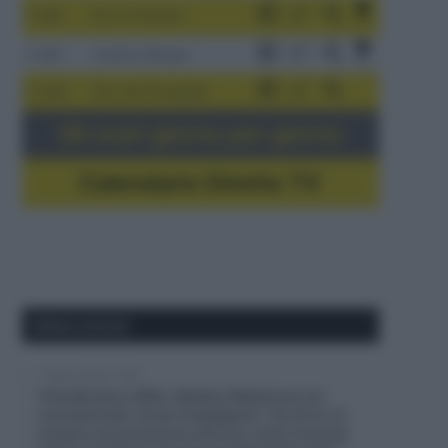
3-9/8
Giro di Polonia
4-8/8
Vuelta a Burgos
5-16/8
Giro del Portogallo
Gli orari giorno per giorno
Calendario Dirette TV
Ultimi articoli
7 Agosto 2026, 10:38
Visma|Lease a Bike, Mattias Skjelmose sul
connazionale Jonas Vingegaard: “Su di lui c’è
sempre una pressione enorme, tutto il mondo