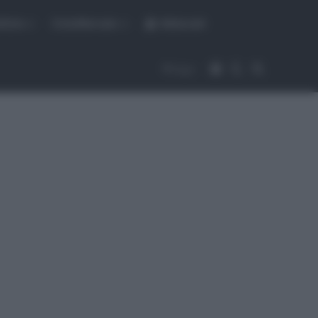
fiche
CicloMercato
Abbonati
Accedi
Cambia aspet
Cerca
Segui