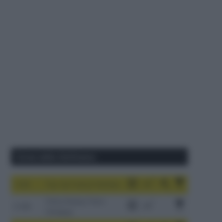
Corse della Settimana
1-9/8
Tour de France Femmes
China Xizang Trans-
2-6/8
Himalaya