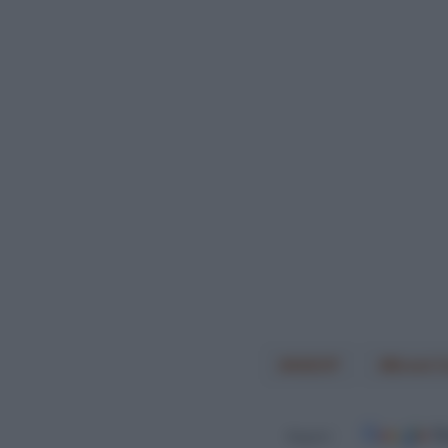
AIGCP
Brent 
Seguici