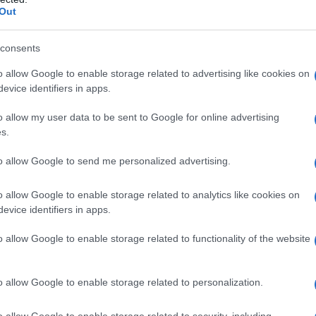
Out
azioCiclismo
consents
o allow Google to enable storage related to advertising like cookies on
evice identifiers in apps.
o allow my user data to be sent to Google for online advertising
s.
to allow Google to send me personalized advertising.
o allow Google to enable storage related to analytics like cookies on
evice identifiers in apps.
o allow Google to enable storage related to functionality of the website
e, specialmente se si pensa che altre squadre considerate
os Grenadiers, sono rimaste tagliate fuori dalle nuove
ttualmente alla guida della Jayco – AlUla dopo aver
o allow Google to enable storage related to personalization.
n-Merida.
o allow Google to enable storage related to security, including