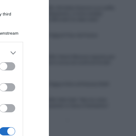
6 Agosto 2026, 20:02
Giro di Polonia 2026, Christian Scaroni a un soffio
dalla vittoria: “C’è dispiacere, ci sono andato
 third
vicino; negli ultimi 300 metri ho dato tutto”
6 Agosto 2026, 19:57
Downstream
VIDEO: Highlights Tappa 6 Tour de France
Femmes 2026
er and store
6 Agosto 2026, 19:53
to grant or
Vuelta a Burgos 2026, Gianni Moscon espulso per
condotta impropria in corsa nei confronti di altri
ed purposes
corridori
6 Agosto 2026, 19:40
VIDEO: Highlights Tappa 4 Giro di Polonia 2026
6 Agosto 2026, 19:35
Vuelta a Burgos 2026, Felix Gall: “Non ho vinto
molto in carriera, quando ci riesco è fantastico”
Pagina
Prossima
precedente
Pagina