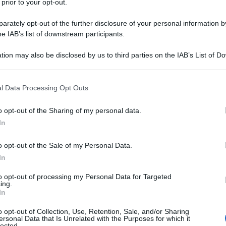
 prior to your opt-out.
rately opt-out of the further disclosure of your personal information by
he IAB’s list of downstream participants.
tion may also be disclosed by us to third parties on the IAB’s List of 
 that may further disclose it to other third parties.
 that this website/app uses one or more Google services and may gath
l Data Processing Opt Outs
including but not limited to your visit or usage behaviour. You may click 
 to Google and its third-party tags to use your data for below specifi
o opt-out of the Sharing of my personal data.
ogle consent section.
In
o opt-out of the Sale of my Personal Data.
zione Internazionale Gruppi Ciclisti Professionisti ha infatti
In
che le altre figure chiave. Modifiche sostanziali che partono
to opt-out of processing my Personal Data for Targeted
i alla guida lascia senza ricandidarsi, anche a seguito delle
ing.
In
si attorno al suo operato come team manager della Visma |
rte attiva nel progetto ONE Cycling Project.
o opt-out of Collection, Use, Retention, Sale, and/or Sharing
ersonal Data that Is Unrelated with the Purposes for which it
lected.