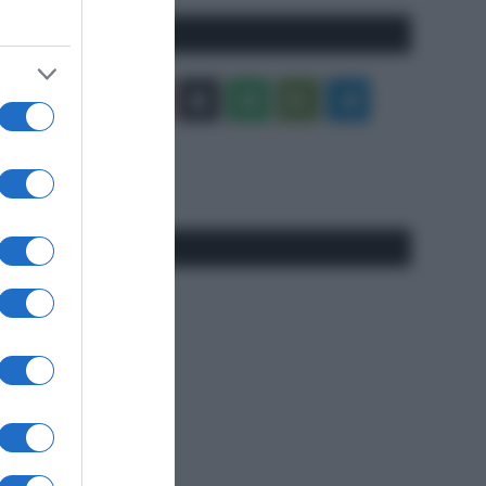
Seguici qui
Facebook
X
You
Apple
Spotify
Google
Telegram
Tube
Play
RSS
#SpazioTalk