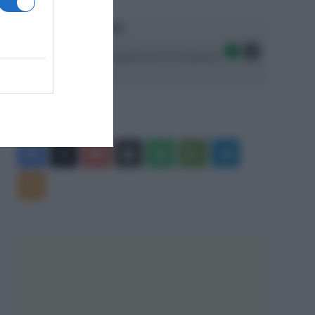
Ascolta SpazioTalk!
Seguici sulle migliori piattaforme di streaming:
Facebook
X
You
Apple
Spotify
Google
Telegram
Tube
Play
RSS