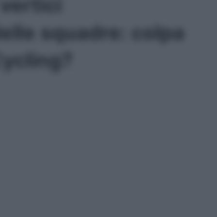
vertici
delle squadre: colpa
Cycling?