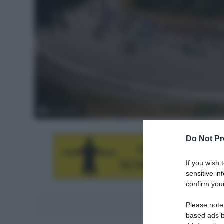
© LaPresse
Do Not Pr
If you wish 
sensitive in
confirm your
Aggiungici al
Please note
based ads b