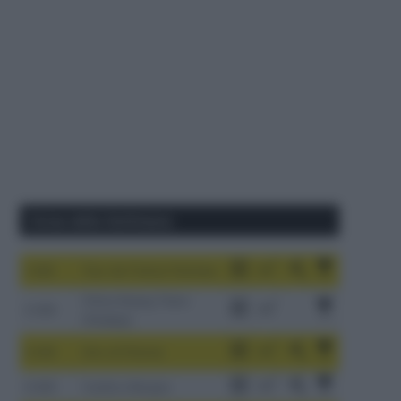
Corse della Settimana
1-9/8
Tour de France Femmes
China Xizang Trans-
2-6/8
Himalaya
3-9/8
Giro di Polonia
4-8/8
Vuelta a Burgos