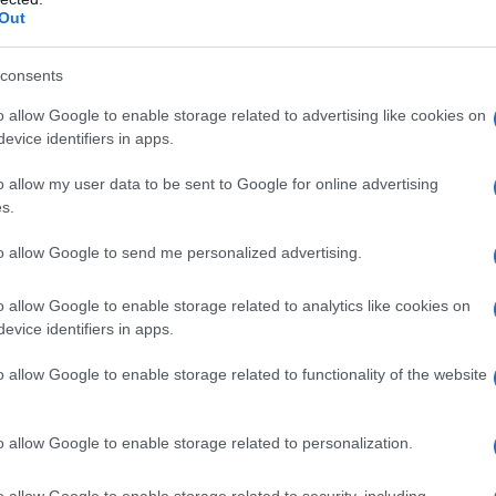
Out
consents
o allow Google to enable storage related to advertising like cookies on
am Jumbo-Visma nelle prossime due stagioni – ha dichiarato
evice identifiers in apps.
 fiducioso di poter raggiungere il mio miglior livello in
, perché ho corso otto anni per la Cofidis. Il Team
o allow my user data to be sent to Google for online advertising
 staff e corridori. Sto per scoprire una nuova cultura. È un
s.
i iniziare questo progetto.
Le classiche fiamminghe
to allow Google to send me personalized advertising.
ima stagione
. Amo quelle gare. C’è una bella squadra attorno
 insieme alla vittoria”.
o allow Google to enable storage related to analytics like cookies on
evice identifiers in apps.
a 2026: montepremi minimo di 5.000€!
o allow Google to enable storage related to functionality of the website
a 2026: montepremi minimo di 5.000€!
o allow Google to enable storage related to personalization.
o allow Google to enable storage related to security, including