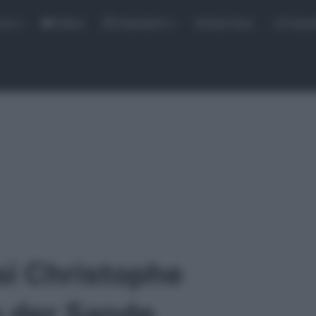
rse
Video
Calendario
Sintesi Gare
Classi
i Christophe
n der Sande