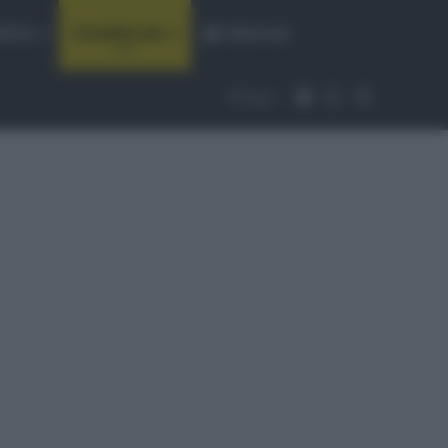
fiche
CicloMercato
Abbonati
Accedi
Cambia aspet
Cerca
Segui