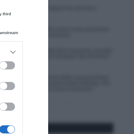
9 Agosto 2026, 8:40
VIDEO: Highlights Tappa 8 Tour de France
Femmes 2026
 third
9 Agosto 2026, 8:37
Giro di Polonia 2026, orario e ordine di partenza
Downstream
della cronometro conclusiva
9 Agosto 2026, 8:00
er and store
Un Anno Fa… Red Bull-Bora-hansgrohe, contratto
to grant or
faraonico per Remco Evenepoel: oltre 20 milioni
di euro in tre anni
ed purposes
8 Agosto 2026, 19:50
Tour de France Femmes 2026, le accuse di Kasia
Niewiadoma alla squadra di Demi Vollering: “Una
di loro mi ha chiuso contro le transenne”
Pagina
Prossima
precedente
Pagina
Seguici qui