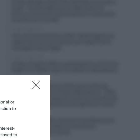
Vuelta a Burgos 2026, Felix Gall dopo il successo
finale: “Questa settimana ho fatto il pieno di
fiducia, ora passerò qualche giorno a casa prima
di partire per la Vuelta”
9 Agosto 2026, 9:57
Tour de France Femmes 2026, Tadej Pogačar sta
seguendo la corsa in camper per supportare la
compagna Urksa Zigart
9 Agosto 2026, 9:36
Vuelta a España 2026, la partecipazione di Primož
Roglič è in dubbio dopo l’incidente in allenamento
9 Agosto 2026, 9:23
Tour de France Femmes 2026, Demi Vollering
risponde alle accuse di Kasia Niewiadoma: “Célia
Gery non l’ha fatto apposta. Kasia sa nel profondo
sonal or
del suo cuore che queste cose capitano in corsa”
ection to
9 Agosto 2026, 9:01
Visma | Lease a Bike, il giovane Yanis Berthoud è
in gravi condizioni dopo un incidente in
nterest-
allenamento contro un’auto
closed to