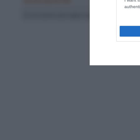
Ascolta SpazioTalk!
authenti
Ci trovi anche sulle migliori piattaforme di streamin