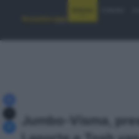
Notizie
Startlist
Co
Facebook
X
Jumbo-Visma, pres
Messenger
Laporte e Tosh va