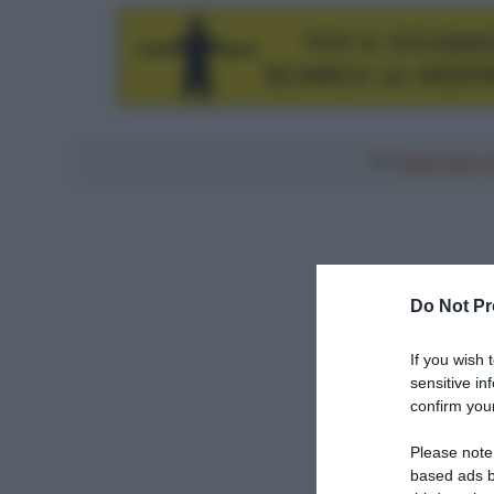
Aggiungici al
Do Not Pr
If you wish 
sensitive in
confirm your
Please note
based ads b