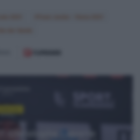
cato 2021
Team Jumbo - Visma 2021
an der Sande
 il prossimo
orldTour
ile 2026, 17:57
26, Christophe Laporte