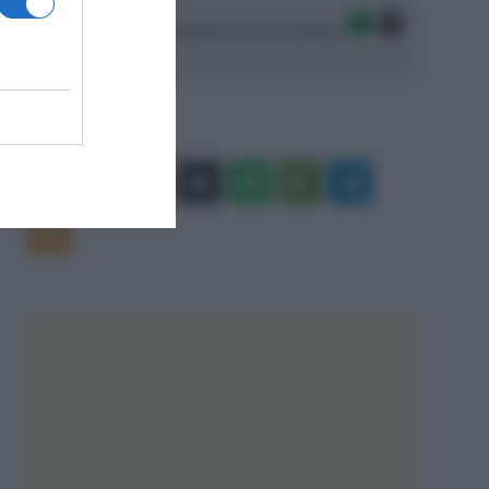
Seguici sulle migliori piattaforme di streaming:
Facebook
X
You
Apple
Spotify
Google
Telegram
Tube
Play
RSS