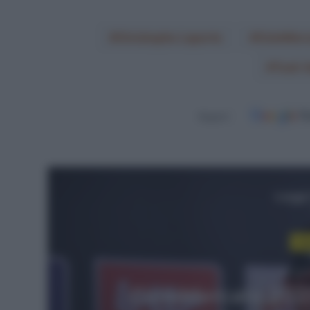
Christophe Laporte
CicloMer
Tosh V
Seguici
Leggi
W
12 Apr
Parigi-Roubaix 20