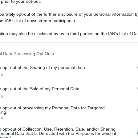
 prior to your opt-out.
rately opt-out of the further disclosure of your personal information by
prio organico per il prossimo anno. La compagine
he IAB’s list of downstream participants.
reparto volate con due corridori veloci, ma anche resistenti
biettivo dei due sarà dunque offrire al team dei profili che sin
tion may also be disclosed by us to third parties on the IAB’s List of 
 campagna delle Classiche di Primavera. Entrambi lasciano
 that may further disclose it to other third parties.
 il transalpino, Lotto Soudal il belga) e hanno firmato un
 that this website/app uses one or more Google services and may gath
l Data Processing Opt Outs
alla corte di Richard Plugge almeno fino alla fine del 2023.
including but not limited to your visit or usage behaviour. You may click 
 to Google and its third-party tags to use your data for below specifi
o opt-out of the Sharing of my personal data.
ogle consent section.
azioCiclismo
In
o opt-out of the Sale of my Personal Data.
In
to opt-out of processing my Personal Data for Targeted
ing.
In
o opt-out of Collection, Use, Retention, Sale, and/or Sharing
ersonal Data that Is Unrelated with the Purposes for which it
lected.