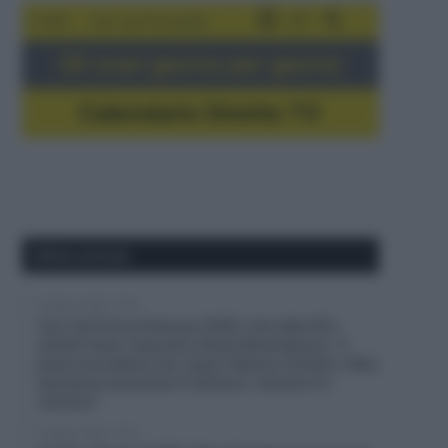
5-16/8
Giro del Portogallo
Gli orari giorno per giorno
Calendario Dirette TV
Ultimi articoli
9 Agosto 2026, 12:18
Tour de France Femmes 2026, il ds della FDJ
United-Suez risponde a Kasia Niewiadoma: “Il
piano prevedeva che, dopo l’attacco di Demi, Célia
lasciasse aumentare il distacco. Questo è il
ciclismo”
9 Agosto 2026, 11:04