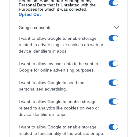
Retention, Sale, and/or Sharing of my
identificati, intenteremo una
del nostro meglio”
Personal Data that Is Unrelated with the
Purposes for which it was collected.
causa civile”
1 Aprile 2024, 12:00
Opted Out
2 Aprile 2024, 9:53
Google consents
I want to allow Google to enable storage
related to advertising like cookies on web or
device identifiers in apps.
I want to allow my user data to be sent to
Google for online advertising purposes.
Giro delle Fiandre 2024,
Giro delle Fiandre 2024,
caduta e ritiro per Matej
Antonio Morgado è il più
I want to allow Google to send me
Mohoric: la sua presenza alla
giovane corridore a centrare
personalized advertising.
Roubaix verrà valutata nei
la Top5 in una classica
prossimi giorni
Monumento negli ultimi 80
I want to allow Google to enable storage
anni
1 Aprile 2024, 10:40
related to analytics like cookies on web or
1 Aprile 2024, 8:14
device identifiers in apps.
I want to allow Google to enable storage
related to functionality of the website or app.