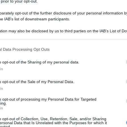
 prior to your opt-out.
rately opt-out of the further disclosure of your personal information by
he IAB’s list of downstream participants.
tion may also be disclosed by us to third parties on the IAB’s List of 
 amici appassionati di ciclismo, benvenuti alla 173ª puntata
 that may further disclose it to other third parties.
SpazioCiclismo
in cui ogni settimana trattiamo i temi più
 that this website/app uses one or more Google services and may gath
iste ai protagonisti della strada. Questa puntata è interamente
l Data Processing Opt Outs
including but not limited to your visit or usage behaviour. You may click 
, tappa per tappa, settimana per settimana.
 to Google and its third-party tags to use your data for below specifi
o opt-out of the Sharing of my personal data.
ogle consent section.
In
azioCiclismo
o opt-out of the Sale of my Personal Data.
In
to opt-out of processing my Personal Data for Targeted
ing.
In
o opt-out of Collection, Use, Retention, Sale, and/or Sharing
ersonal Data that Is Unrelated with the Purposes for which it
lected.