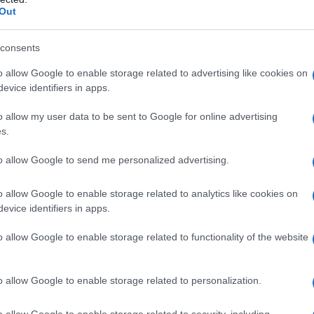
Out
consents
o allow Google to enable storage related to advertising like cookies on
evice identifiers in apps.
re direttamente da questa pagina, ma ci potete trovare
te come
Spotify
,
Apple Podcast
,
Amazon Music
,
o allow my user data to be sent to Google for online advertising
tate a contattarci per indicarci se non ci trovate su quella
s.
to allow Google to send me personalized advertising.
a 2026: montepremi minimo di 5.000€!
o allow Google to enable storage related to analytics like cookies on
evice identifiers in apps.
al:
o allow Google to enable storage related to functionality of the website
o allow Google to enable storage related to personalization.
nstagram#S
o allow Google to enable storage related to security, including