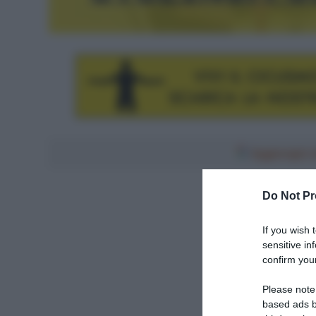
Aggiungici al
Do Not Pr
If you wish 
sensitive in
confirm your
Please note
based ads b