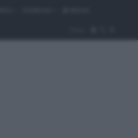
fiche
CicloMercato
Abbonati
Accedi
Cambia aspet
Cerca
Segui