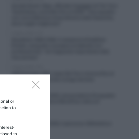
Soudal Quick-Step, ufficiale l’ingaggio di Tim Torn
Teutenberg, contratto fino al 2028: “Una squadra
con una tradizione straordinaria nelle Classiche,
dove voglio migliorare”
6 Agosto 2026, 11:07
Decathlon CMA CGM, il campione di biathlon
Émilien Jacquelin si prepara al debutto tra i
professionisti: “Un traguardo importante nella
mia carriera”
6 Agosto 2026, 10:37
UAE Emirates XRG, Isaac Del Toro rinnova fino al
2031, trovato l’accordo a lungo termine
6 Agosto 2026, 10:31
Bretagne Classic 2026, annunciate le 24 squadre
sonal or
al via: presenti tutte le WorldTour oltre a 6
Professional
ection to
6 Agosto 2026, 9:55
Bretagne Classic 2026, il percorso (Altimetria e
nterest-
Planimetria)
closed to
6 Agosto 2026, 9:30