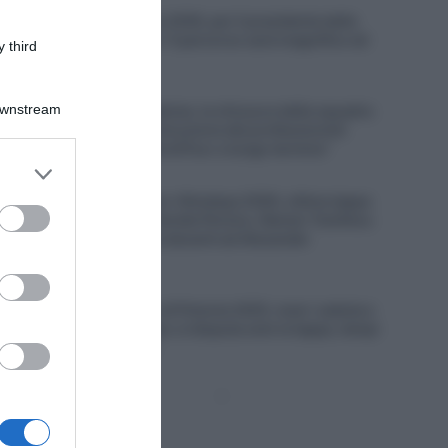
Mondiali Bruxelles 2030, per il presidente della
federazione belga “il percorso sarà magnifico ed
 third
impegnativo”
6 Agosto 2026, 8:55
Downstream
Team Flanders-Baloise, la chiusura della squadra
“porterà a una diminuzione dei professionisti
fiamminghi nel WorldTour a lungo termine”
er and store
6 Agosto 2026, 8:12
to grant or
China Xizang Trans-Himalaya 2026, ultima tappa
ed purposes
a Willie Smit – 3° Davide Persico, Raman Tsishkou
conquista la corsa davanti ad Alexander
Konychev
6 Agosto 2026, 8:00
Un Anno Fa… Giro di Polonia 2025, maxi-caduta e
corsa neutralizzata: si disputa solo la tappa, tempi
congelati (Video)
Pagina
Prossima
precedente
Pagina