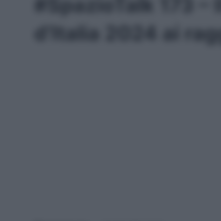
#SpazioTalk 173 – I
d’Italia 2024 ai rag