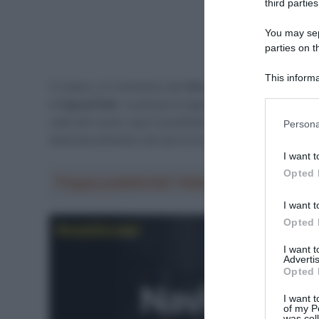
third parties
You may sepa
parties on t
This informa
Ci siamo, è il momento del
Giro d’Italia 2024.
Amiche e
Participants
di
SpazioTalk
, il podcast di approfondimento targato
Please note
caldi del nostro sport prediletto con dibattiti e interv
Persona
information 
dedicata all’analisi del percorso del
Giro d’Italia 2024
deny consent
I want t
in below Go
Opted 
Troppa pubblicità? Abbonati gratis a Sp
I want t
Opted 
I want 
Advertis
Opted 
I want t
of my P
was col