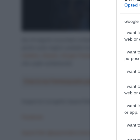
Opted 
Google 
I want t
web or d
Qui di seguito la puntata completa che potete ascolta
anche sulle migliori piattaforme di streaming dedica
I want t
Castbox
,
Deezer
,
Google Podcast
o,
Spreaker
(non esi
purpose
che usate solitamente).
I want 
Crea la tua Fantasquadra per la Vuelta a Españ
I want t
web or d
Supporta il progetto SpazioTalk seguendo i canali soci
I want t
or app.
Facebook
I want t
SpazioTalk (@spaziotalkciclismo) • Foto e video di I
I want t