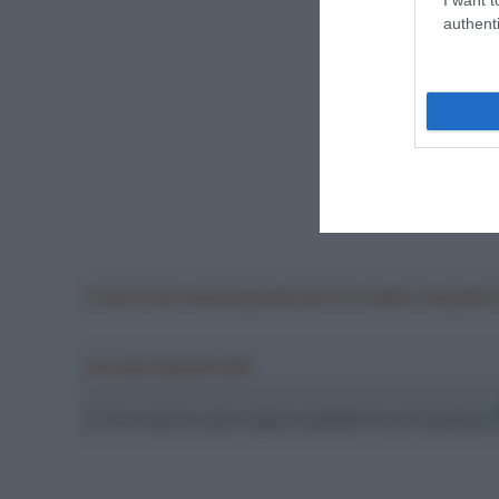
authenti
Crea la tua Fantasquadra per la Vuelta a Españ
Ascolta SpazioTalk!
Ci trovi anche sulle migliori piattaforme di streamin