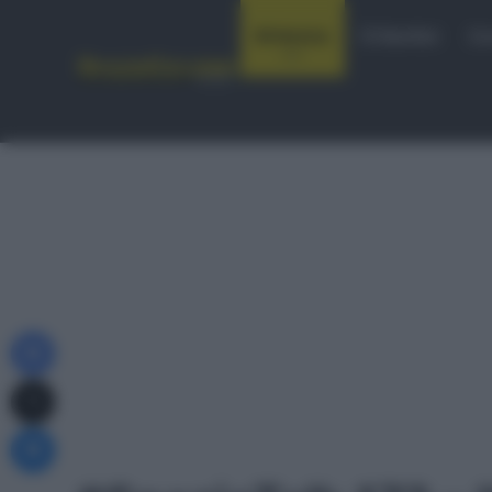
Notizie
Startlist
Co
Facebook
X
Messenger