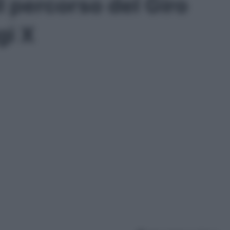
l percorso del Giro
gi X