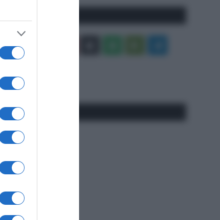
Seguici qui
Facebook
X
You
Apple
Spotify
Google
Telegram
Tube
Play
RSS
#SpazioTalk