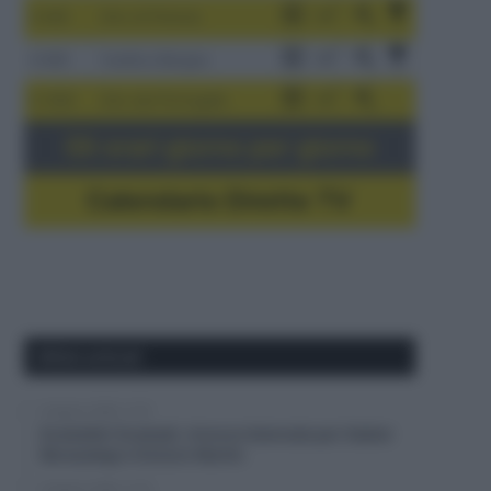
3-9/8
Giro di Polonia
4-8/8
Vuelta a Burgos
5-16/8
Giro del Portogallo
Gli orari giorno per giorno
Calendario Dirette TV
Ultimi articoli
6 Agosto 2026, 11:47
Euskaltel-Euskadi, rinnovo biennale per Xabier
Berasategi e Gotzon Martín
6 Agosto 2026, 11:23