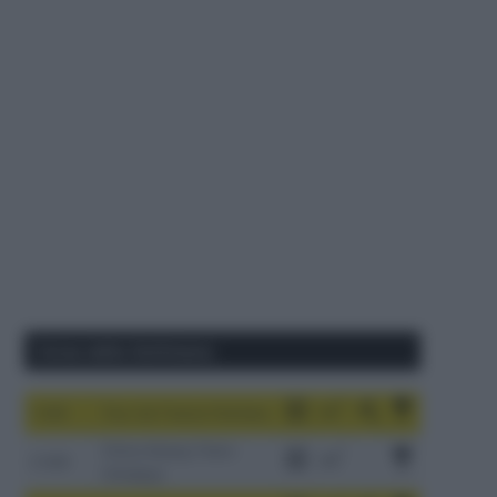
Corse della Settimana
1-9/8
Tour de France Femmes
China Xizang Trans-
2-6/8
Himalaya