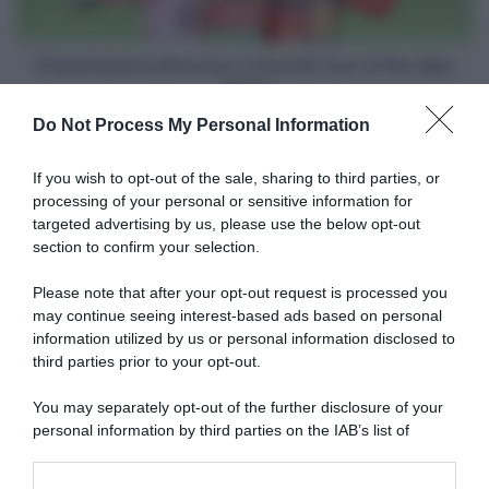
Alps
2024
Presentazione Percorso e Favoriti Tour of the Alps
2024
Do Not Process My Personal Information
Articoli correlati
If you wish to opt-out of the sale, sharing to third parties, or
processing of your personal or sensitive information for
targeted advertising by us, please use the below opt-out
section to confirm your selection.
Please note that after your opt-out request is processed you
may continue seeing interest-based ads based on personal
information utilized by us or personal information disclosed to
DSM-Firmenich PostNL,
Amstel Gold Race 2024,
sfortuna Oscar Onley: il
Mathieu van der Poel: “Non
third parties prior to your opt-out.
21enne si frattura la clavicola
avevo le gambe, quindi ho
per la terza volta in 8 mesi in
dovuto bluffare”
You may separately opt-out of the further disclosure of your
una caduta all’Amstel
14 Aprile 2024, 19:01
personal information by third parties on the IAB’s list of
15 Aprile 2024, 16:10
downstream participants.