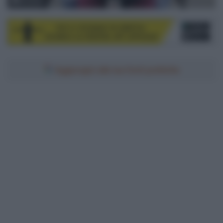
© Sirotti
Aggiungici alle tue fonti preferite