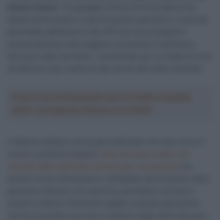
stessa stanza
“, ha spiegato Hondo di fronte alla corte,
dando anche tempi e costi di queste operazioni. Il periodo
partirebbe dall’autunno del 2011 per poi proseguire
esclusivamente nella stagione successiva (“sembrava
farmi più male che bene”, commenta), per un totale di circa
25.000 euro per usufruire dei servizi del dottor Schmidt.
Crea la tua Fantasquadra per la Vuelta a España
2026: montepremi minimo di 5.000€!
Il 46enne tedesco aveva già confessato nei mesi scorsi il
ricorso a pratiche dopanti,
tanto da essere stato così
cacciato dalla nazionale svizzera per cui lavorava
, ma
queste nuove dichiarazioni, nell’ambito del processo della
giustizia ordinaria, non sportiva, potrebbero portare a
scoprire ulteriori dinamiche legate a questa operazione
che ha sconvolto non solo il ciclismo negli ultimi due anni.