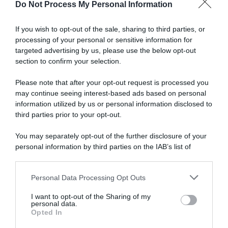
Do Not Process My Personal Information
e
Articoli correlati
la
procedura
If you wish to opt-out of the sale, sharing to third parties, or
UCI
processing of your personal or sensitive information for
targeted advertising by us, please use the below opt-out
section to confirm your selection.
Please note that after your opt-out request is processed you
may continue seeing interest-based ads based on personal
information utilized by us or personal information disclosed to
Padovani, per il salto tra le
Operazione Aderlass,
Continental giovani di
third parties prior to your opt-out.
concessa la libertà vigilata al
talento, Alessandro Petacchi
dr Mark Schmidt
come team manager e Dmitri
You may separately opt-out of the further disclosure of your
27 Giugno 2022, 16:31
Konychev in ammiraglia
personal information by third parties on the IAB’s list of
6 Novembre 2024, 18:25
downstream participants.
Personal Data Processing Opt Outs
This information may also be disclosed by us to third parties
on the IAB’s List of Downstream Participants that may further
I want to opt-out of the Sharing of my
disclose it to other third parties.
personal data.
Opted In
Please note that this website/app uses one or more Google