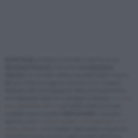
Danilo Hondo
confessa in tribunale e trascina con sé
Alessandro Petacchi
. Coinvolto nella
Operazione
Aderlass
, l’ex corridore tedesco ha testimoniato in aula a
Monaco di Baviera riguardo il periodo in cui si dopava
effettuato delle emotrasfusioni. Nella sua testimonianza
coinvolgerebbe anche l’ex compagno di squadre,
lo scorso
anno squalificato dall’UCI
per quanto emerso nel caso
scoppiato intorno al dottor
Mark Schmidt
. Il velocista
spezzino, che
ha sempre negato il coinvolgimento con il
medico tedesco
, era il capitano della Lampre nel periodo
2010-2013, mentre Hondo è stato nel team dal 2010 al