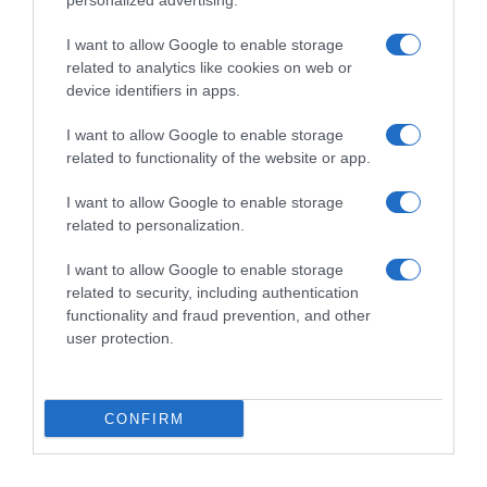
personalized advertising.
ematico
8 Gennaio 2021, 15:54
12 Gennaio 2021, 16:24
I want to allow Google to enable storage
related to analytics like cookies on web or
device identifiers in apps.
I want to allow Google to enable storage
related to functionality of the website or app.
Commenta
I want to allow Google to enable storage
related to personalization.
I want to allow Google to enable storage
© Copyright 2026, All Rights Reserved Designed by
related to security, including authentication
functionality and fraud prevention, and other
©SpazioCiclismo
Preferenze Privacy
user protection.
Contatti
Redazione
Privacy & Cookie Policy
Pubblicità
Lavora con noi
VeloPro
CONFIRM
Facebook
X
You
Apple
Spotify
Google
Telegram
RSS