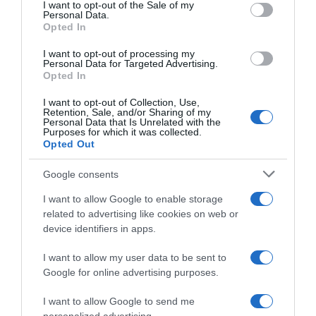
services and may gather and store information including but
I want to opt-out of the Sale of my
Personal Data.
not limited to your visit or usage behaviour. You may click to
Opted In
grant or deny consent to Google and its third-party tags to
use your data for below specified purposes in below Google
I want to opt-out of processing my
Operazione Aderlass, il dr
consent section.
Doping, Bjorn Thurau
Personal Data for Targeted Advertising.
Mark Schmidt condannato a
Opted In
squalificato 9 anni e mezzo
quasi 5 anni di carcere
24 Settembre 2021, 13:44
15 Gennaio 2021, 12:54
I want to opt-out of Collection, Use,
Retention, Sale, and/or Sharing of my
Personal Data that Is Unrelated with the
Purposes for which it was collected.
Opted Out
Google consents
I want to allow Google to enable storage
related to advertising like cookies on web or
device identifiers in apps.
I want to allow my user data to be sent to
Google for online advertising purposes.
Operazione Aderlass, chiesti
Operazione Aderlass, Stefan
5 anni e mezzo di carcere per
Denifl condannato a due anni
I want to allow Google to send me
Mark Schmidt
di carcere per doping