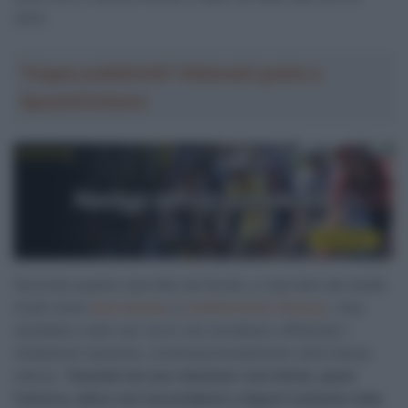
2012.
Troppa pubblicità? Abbonati gratis a
SpazioCiclismo
Secondo quanto riportato da Hondo, e riportato dai media
locali come
Sportstchau
e
SudDeustche Zeitung
, i due
sarebbero stati così vicini che avrebbero effettuato i
trattamenti assieme, contemporaneamente nella stessa
stanza. “
Quando hai una relazione così intima, quasi
fraterna, allora non hai problemi a doparti assieme nella