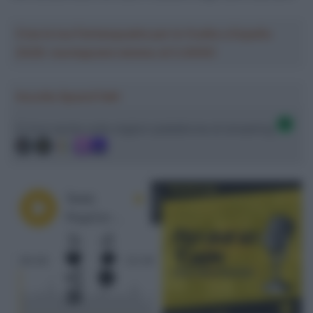
Crea la tua Fantasquadra per la Vuelta a España
2026: montepremi minimo di 5.000€!
Ascolta SpazioTalk!
Ci trovi anche sulle migliori piattaforme di streaming