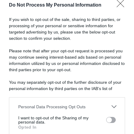
Arctic Race of Norway 2026
Do Not Process My Personal Information
If you wish to opt-out of the sale, sharing to third parties, or
processing of your personal or sensitive information for
targeted advertising by us, please use the below opt-out
section to confirm your selection.
Movistar,
Enric
Please note that after your opt-out request is processed you
Mas:
may continue seeing interest-based ads based on personal
"Alla
information utilized by us or personal information disclosed to
Vuelta
third parties prior to your opt-out.
obiettivo
top
You may separately opt-out of the further disclosure of your
5,
personal information by third parties on the IAB’s list of
ma
downstream participants.
anche
Movistar, Enric Mas: "Alla Vuelta obiettivo top 5, ma
una
anche una tappa; Pogačar? Dobbiamo concentrarci
Personal Data Processing Opt Outs
This information may also be disclosed by us to third parties
tappa;
su noi stessi"
on the IAB’s List of Downstream Participants that may further
Pogačar?
I want to opt-out of the Sharing of my
disclose it to other third parties.
Dobbiamo
personal data.
Startlist
Opted In
concentrarci
Vuelta
Please note that this website/app uses one or more Google