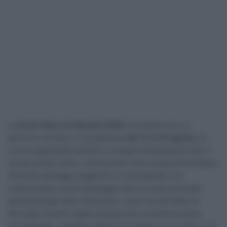
La
Arctic Race of Norway 2026
si propone con un
percorso nervoso. In programma
dal 13 al 16 agosto
, la
corsa organizzata da ASO si svolgerà interamente oltre il
circolo polare artico, interamente nella contea di Nordland,
offrendo paesaggi suggestivi e incomparabili che
comprendono anche passaggi nelle tre isole principali
dell’arcipelago delle Vesteralen, sulle rive del Mare di
Norvegia. Quattro tappe dunque che si preannunciano
movimentate, complice anche la vicinanza con il mare, con