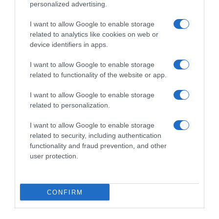
personalized advertising.
18 squadre al via
10 Giugno 2026, 15:40
I want to allow Google to enable storage
related to analytics like cookies on web or
device identifiers in apps.
I want to allow Google to enable storage
related to functionality of the website or app.
Commenta
I want to allow Google to enable storage
related to personalization.
I want to allow Google to enable storage
© Copyright 2026, All Rights Reserved Designed by
related to security, including authentication
functionality and fraud prevention, and other
©SpazioCiclismo
Preferenze Privacy
user protection.
Contatti
Redazione
Privacy & Cookie Policy
Pubblicità
Lavora con noi
VeloPro
CONFIRM
Facebook
X
You
Apple
Spotify
Google
Telegram
RSS