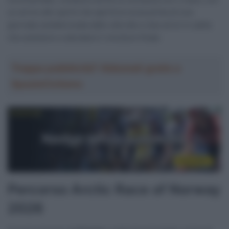
un arrivo allo sprint che aprirà la corsa prima di una
giornata caratterizzata dallo sterrato e due arrivi in salita
che andranno a decidere il vincitore finale.
Troppa pubblicità? Abbonati gratis a
SpazioCiclismo
Percorso Arctic Race of Norway
2026