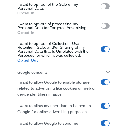
su
a
services and may gather and store information including but
I want to opt-out of the Sale of my
noi
España
Personal Data.
not limited to your visit or usage behaviour. You may click to
stessi"
2026,
Opted In
grant or deny consent to Google and its third-party tags to
scopri
use your data for below specified purposes in below Google
I want to opt-out of processing my
l’elenco
consent section.
Personal Data for Targeted Advertising.
provvisorio
Opted In
dei
partecipanti
Startlist Vuelta a España 2026, scopri l’elenco
I want to opt-out of Collection, Use,
Retention, Sale, and/or Sharing of my
provvisorio dei partecipanti
Personal Data that Is Unrelated with the
Purposes for which it was collected.
Opted Out
Articoli correlati
Google consents
I want to allow Google to enable storage
related to advertising like cookies on web or
device identifiers in apps.
I want to allow my user data to be sent to
Google for online advertising purposes.
Arctic Race of Norway 2026,
anche sei WorldTour e
I want to allow Google to send me
l’italiana Polti VisitMalta tra le