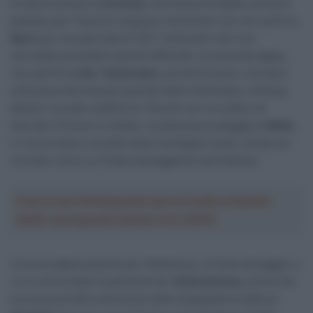
Si parte dunque da
Evenes,
sull’isola principale, prima di
passare per l’isola di Langoya e terminare con uno sprint a
Myre
per una giornata di 181,7 chilometri che non
dovrebbe prevedere grandi difficoltà. La seconda tappa,
che partirà da
Bo i Vesteralen
, porterà invece i corridori
sulla seconda isola più grande delle Vesteralen, Andoya,
dando il via alle ostilità tra i favoriti con tre settori di
sterrato (13,6 km in totale). La pittoresca spiaggia di
Bleik,
in riva al mare e ai piedi delle montagne locali, condurrà i
corridori verso un finale pianeggiante ad Andenes.
Crea la tua Fantasquadra per la Vuelta a España
2026: montepremi minimo di 5.000€!
La terza tappa passerà per Hadseloya, un’isola selvaggia, a
cui si arriva dopo la partenza da
Stokmarknes,
prima che
la corsa prenda la direzione della impegnativa salita di