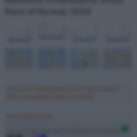
Altimetrie e Planimetrie Arctic
Race of Norway 2026
Crea la tua Fantasquadra per la Vuelta a España
2026: montepremi minimo di 5.000€!
Ascolta SpazioTalk!
Ci trovi anche sulle migliori piattaforme di streaming