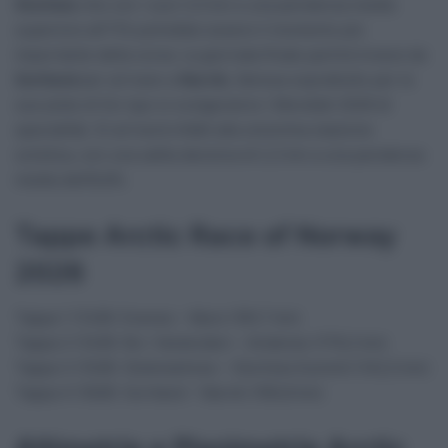
Storheia
che con i suoi 3,5 km e una pendenza media
superiore all’11% potrebbe essere il momento più
importante della corsa. La giornata finale partirà invece da
Sortland
per arrivare a
Narvik,
famosa soprattutto per le
sue piste di Sci (qui si svolgeranno i Mondiali 2029 di
specialità). Si arriverà infatti alla omonima stazione
sciistica, con una salita decisiva di 2,3 km a una pendenza
media dell’8,6%.
Tappe Arctic Race of Norway
2026
Tappa 1 (13/8): Evenes – Myre (181,7 km)
Tappa 2 (14/8): Bo i Vesteralen – Andenes (179,2 km)
Tappa 3 (15/8): Stokmarknes – Storheia Summit (142,5 km)
Tappa 4 (16/8): Sortland – Narvik (190,8 km)