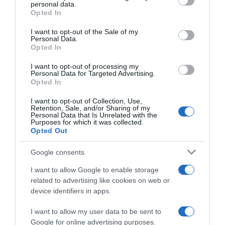
disclose it to other third parties.
personal data.
Opted In
Please note that this website/app uses one or more Google
services and may gather and store information including but
I want to opt-out of the Sale of my
Personal Data.
not limited to your visit or usage behaviour. You may click to
Opted In
grant or deny consent to Google and its third-party tags to
use your data for below specified purposes in below Google
I want to opt-out of processing my
Tour de France 2026, 20
Tour de France 2026, Tom
consent section.
Personal Data for Targeted Advertising.
secondi di penalità in
Pidcock: “Tante cose positive
Opted In
classifica generale e sanzioni
oggi, ma volevo vincere la
assortite per Tom Pidcock:
tappa…”
I want to opt-out of Collection, Use,
“Slancio da una vettura”, due
Retention, Sale, and/or Sharing of my
17 Luglio 2026, 18:46
volte
Personal Data that Is Unrelated with the
Purposes for which it was collected.
19 Luglio 2026, 20:45
Opted Out
Google consents
I want to allow Google to enable storage
related to advertising like cookies on web or
device identifiers in apps.
I want to allow my user data to be sent to
Google for online advertising purposes.