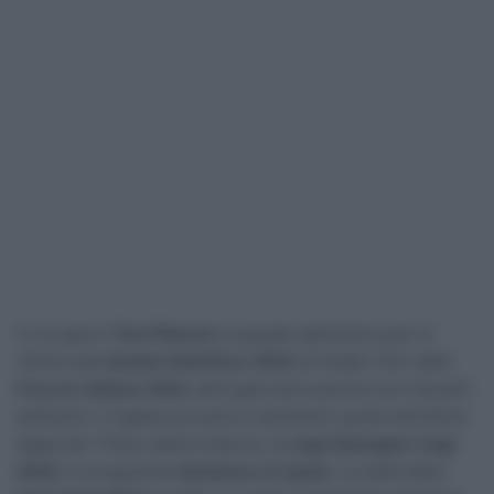
In tre giorni
Tom Pidcock
è passato dall’euforia per la
vittoria alla
Amstel Gold Race 2024
al freddo ritiro dalla
Freccia Vallone 2024
, altra gara dove partiva con rilevanti
ambizioni. L’inglese proverà a riprendere quota nell’ultima
tappa del Trittico delle Ardenne, la
Liegi-Bastogne-Liegi
2024
, in programma
domenica 21 aprile
. La stella della