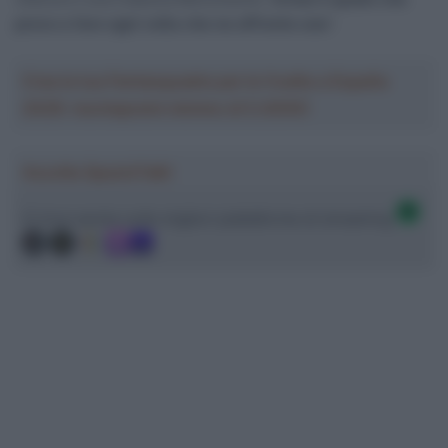
provo a fare ogni volta che ne affronto una
“.
Crea la tua Fantasquadra per la Vuelta a España
2026: montepremi minimo di 5.000€!
Ascolta SpazioTalk!
Ci trovi anche sulle migliori piattaforme di streaming