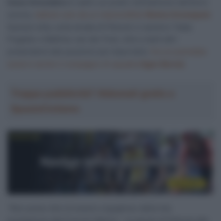
Ineos Grenadiers
è salito sul podio nell’edizione dell’anno
scorso,
battuto solo da un imprendibile
Remco Evenepoel.
Questa volta, sulla strada di Pidcock ci saranno Tadej
Pogačar e Mathieu van der Poel, oltre a tanti altri
pretendenti alle posizioni più importanti,
fra cui potrebbe
esserci anche il compagno di squadra
Egan Bernal.
Troppa pubblicità? Abbonati gratis a
SpazioCiclismo
“Non posso dire di essere orgoglioso della mia
prestazione alla Freccia Vallone – le parole di Pidcock alla