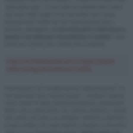
vigilia della Liegi – Ci sono stati sicuramente tanti uomini
che hanno fatto meglio di me mercoledì, ma ho preso
talmente tanto freddo che non riuscivo proprio più a
pensare a gareggiare.
La mia forma però è molto buona e
questa è una delle gare che preferisco in assoluto
. Sono
pronto per la sfida e per la fatica che mi aspetta”.
Crea la tua Fantasquadra per la Vuelta a España
2026: montepremi minimo di 5.000€!
Pidcock parte con consapevolezza e determinazione: “So
che sarà molto dura, ma sono pronto – ribadisce l’inglese –
L’anno scorso ho fatto un’ottima prestazione, sia sul piano
tattico che su quello fisico. Ero riuscito a mettere in strada
tutto quello che avevo nel serbatoio, quindi ero stato fiero
di quel risultato. Ora voglio davvero inseguire la mia prima
vittoria in una Classica Monumento.
Ormai è quello che