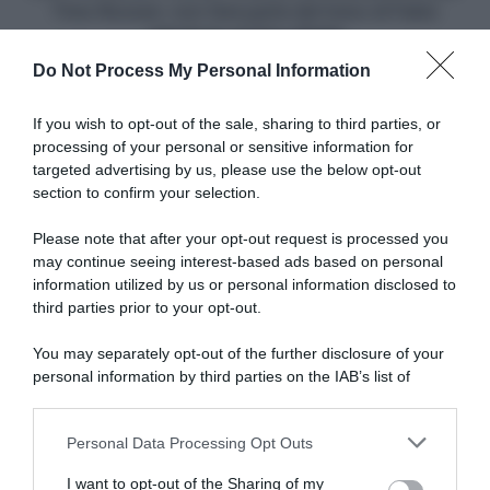
parte
Timo Roosen: non farà parte del treno di Fabio
del
Jakobsen al Giro d'Italia
treno
Do Not Process My Personal Information
di
Articoli correlati
Fabio
Jakobsen
If you wish to opt-out of the sale, sharing to third parties, or
al
processing of your personal or sensitive information for
Giro
targeted advertising by us, please use the below opt-out
d'Italia
section to confirm your selection.
Please note that after your opt-out request is processed you
may continue seeing interest-based ads based on personal
information utilized by us or personal information disclosed to
Mondiali MTB Val di Sole
Tour de France 2026, Tom
2026, grande attesa per la
Pidcock: “Non si regala
third parties prior to your opt-out.
sfida tra Mathieu van der
tempo a Richard Carapaz. Ho
Poel e Tom Pidcock
provato la fuga anche io, ma
You may separately opt-out of the further disclosure of your
non mi volevano”
29 Luglio 2026, 15:11
personal information by third parties on the IAB’s list of
23 Luglio 2026, 19:54
downstream participants.
Personal Data Processing Opt Outs
This information may also be disclosed by us to third parties
on the IAB’s List of Downstream Participants that may further
I want to opt-out of the Sharing of my