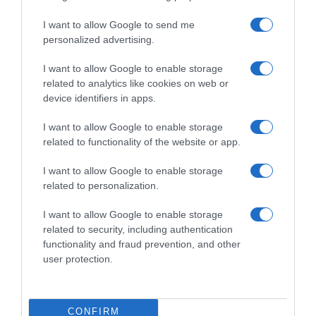
Tour de France 2026, diverse
Tour de France 2026, Tom
cadute in discesa nella tappa
Pidcock: “In salita il mio
I want to allow Google to send me
del Massiccio Centrale – A
cambio ha smesso di
personalized advertising.
terra anche Tom Pidcock:
funzionare. Non ho potuto
“Colpa di quella schifezza
cambiare rapporto nello
I want to allow Google to enable storage
bianca che spargono
sprint”
related to analytics like cookies on web or
sull’asfalto”
12 Luglio 2026, 18:25
device identifiers in apps.
15 Luglio 2026, 10:40
I want to allow Google to enable storage
related to functionality of the website or app.
Commenta
I want to allow Google to enable storage
related to personalization.
I want to allow Google to enable storage
© Copyright 2026, All Rights Reserved Designed by
related to security, including authentication
functionality and fraud prevention, and other
©SpazioCiclismo
Preferenze Privacy
user protection.
Contatti
Redazione
Privacy & Cookie Policy
Pubblicità
Lavora con noi
VeloPro
CONFIRM