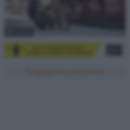
© LaPresse
Aggiungici alle tue fonti preferite