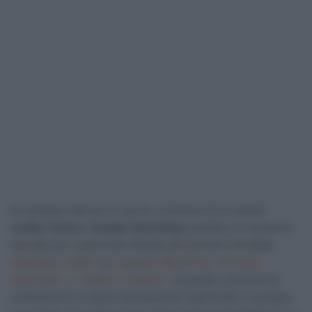
Se andasse davvero in porto, la fusione fra le attuali
Jumbo-Visma
e
Soudal-QuickStep
sarebbe un momento
epocale per il panorama attuale del ciclismo mondiale.
Sarebbero infatti due squadre WorldTour, fra le più
importanti, a “mettersi insieme”
, causando una serie di
cambiamenti a catena decisamente significativi in gruppo.