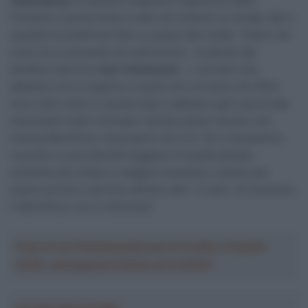
Glasenberg
, ha da poco acquisito la gestione della
Pinarello e punta molto in alto nel ciclismo su strada. Ma in
squadra si preferisce fare un passo alla volata: “Siamo nel
corso di un processo di costruzione – le parole del
direttore sportivo
Aart Vierhouten
– I corridori che
abbiamo ora in organico e quelli che verranno nel 2024
sono stati scelti su queste basi e abbiamo già il personale
necessario sotto contratto. Sembra facile rilevare una
licenza WorldTour, ma proprio non lo è. Se ci dovessimo
muovere a una velocità maggiore di quella attuale,
avremmo più stress e maggiori pressioni, mentre per
essere pronti ci servono almeno altri 1-2 anni. Al momento,
il WorldTour non ci interessa”.
Crea la tua Fantasquadra per la Vuelta a España
2026: montepremi minimo di 5.000€!