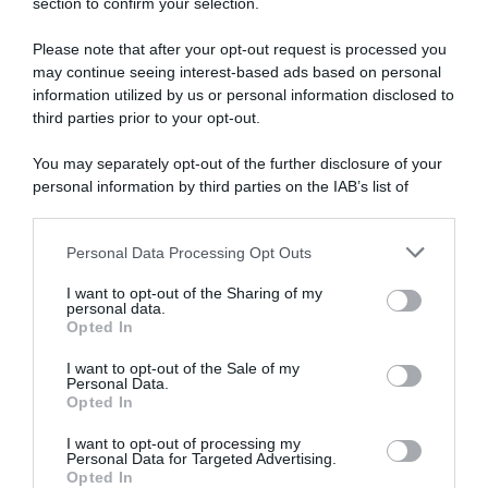
section to confirm your selection.
Please note that after your opt-out request is processed you
may continue seeing interest-based ads based on personal
information utilized by us or personal information disclosed to
WorldTour, ecco il calendario
WorldTour 2026, 12 squadre
per il 2027: novità per GP di
su 18 hanno già “giocato il
third parties prior to your opt-out.
Francoforte e Vuelta a
jolly” dell’assenza a una
España
corsa del calendario
You may separately opt-out of the further disclosure of your
mondiale: ben quattro hanno
6 Giugno 2026, 8:16
personal information by third parties on the IAB’s list of
rinunciato al Giro di
downstream participants.
Romandia
24 Aprile 2026, 9:47
Personal Data Processing Opt Outs
This information may also be disclosed by us to third parties
on the IAB’s List of Downstream Participants that may further
I want to opt-out of the Sharing of my
disclose it to other third parties.
personal data.
Opted In
Please note that this website/app uses one or more Google
services and may gather and store information including but
I want to opt-out of the Sale of my
Personal Data.
not limited to your visit or usage behaviour. You may click to
Opted In
grant or deny consent to Google and its third-party tags to
use your data for below specified purposes in below Google
I want to opt-out of processing my
WorldTour 2026, tutte le
WorldTour 2026, WildCard
consent section.
Personal Data for Targeted Advertising.
WildCard assegnate
automatica per Tudor, Q36.5
Opted In
e Cofidis – Solution Tech-Vini