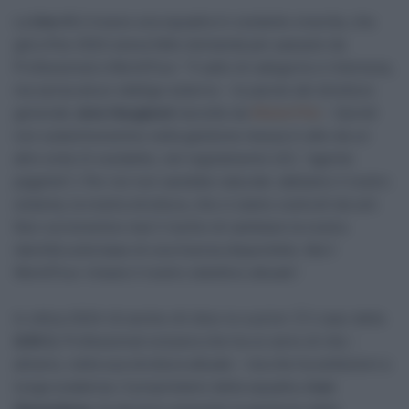
La
Uno-X
è invece una squadra in costante crescita, che
già a fine 2022 aveva fatto domanda per passare da
Professional a WorldTour: “Il salto di categoria ci interessa,
ma senza alcun obbligo esterno – le parole del direttore
generale
Jens Haugland
raccolte da
WielerFlits
– Quindi
non subentreremmo nella gestione messa in atto da un
altro ente (il cosidetto, nel regolamento UCI, “agente
pagante”). Per noi non sarebbe naturale: abbiamo il nostro
sistema, la nostra struttura, che ci siamo costruiti da soli.
Non correremmo mai il rischio di cambiare la nostra
identità sulla base di una licenza disponibile. Ma il
WorldTour rimane il nostro obiettivo attuale”.
In ottica 2024 c’è anche chi dice no a priori. È il caso della
Q36.5,
Professional svizzera che ha un anno di vita –
almeno, nella sua struttura attuale – ma che ha ambizioni a
lunga scadenza. Il proprietario della squadra,
Ivan