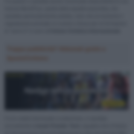
Fra questi ci sarebbe anche l’eventuale disponibilità di una
licenza WorldTour, quella della squadra assorbita, che
sarebbe particolarmente ambita, visto che al momento il
regolamento prevede un numero chiuso per le formazioni
di “serie A” in seno all’
Unione Ciclistica Internazionale
.
Troppa pubblicità? Abbonati gratis a
SpazioCiclismo
Fra le realtà interessate a subentrare, ci sarebbe
sicuramente la
Israel-Premier Tech
, squadra che è fresca
di retrocessione fra le Professional e che non ha mai fatto