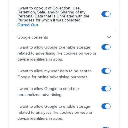
1 Aprile 2026, 8:00
Fantini ed Euskaltel fuori dai
I want to opt-out of Collection, Use,
Grandi Giri
Retention, Sale, and/or Sharing of my
Personal Data that Is Unrelated with the
21 Ottobre 2025, 11:51
Purposes for which it was collected.
Opted Out
Google consents
I want to allow Google to enable storage
related to advertising like cookies on web or
device identifiers in apps.
I want to allow my user data to be sent to
Google for online advertising purposes.
WorldTour 2026, la classifica
WorldTour 2026, la Uno-X si
finale del triennio appena
avvicina ancora ma il
I want to allow Google to send me
concluso – Promosse Lotto,
sorpasso alla Intermarché
personalized advertising.
Israel-Premier Tech e Uno-X
appare ormai impossibile,
Mobility, retrocessa la
mentre la Cofidis prova una
I want to allow Google to enable storage
Cofidis
disperata rimonta
related to analytics like cookies on web or
21 Ottobre 2025, 11:22
14 Ottobre 2025, 16:00
device identifiers in apps.