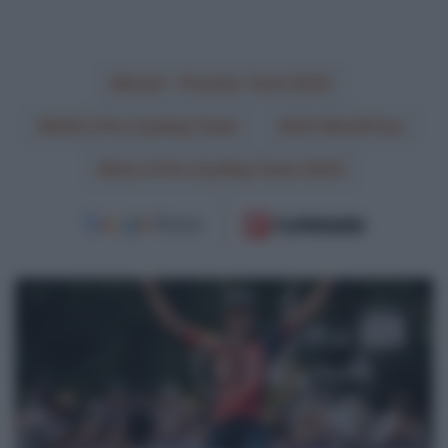
Israel - Premier Tech 2023
Q36.5 Pro Cycling Team
UCI WorldTour
Uno-X Pro Cycling Team 2023
CicloMercato
2024:
Barthe,
Plapp,
Tanfield,
Toussaint,
Vandevelde,
Van