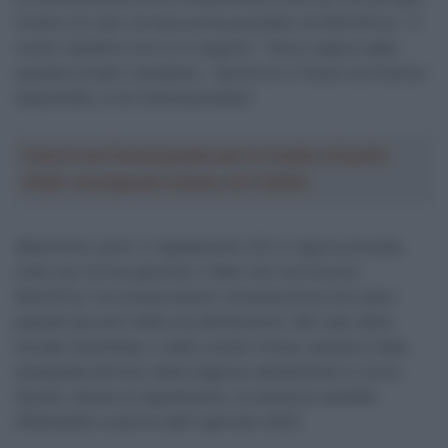
mistero di voler tornare prima possibile nel WorldTour: “Il
nostro obiettivo non è un segreto – fanno sapere dalla
squadra israelo-canadese – Quindi se ci fosse una licenza
disponibile, a noi interesserebbe”.
Crea la tua Fantasquadra per la Vuelta a España
2026: montepremi minimo di 5.000€!
Attenzione, però: il regolamento UCI in vigore prevede,
nelle sue norme generali, il fatto che una licenza
WorldTour non possa essere venduta prima che siano
passati due anni dalla sua attribuzione. Nel caso della
Soudal-QuickStep, o della Jumbo-Visma, questa è stata
assegnata all’inizio della stagione attualmente in corso.
Quindi, stando al regolamento, la cessione sarebbe
effettuabile a partire dall’1 gennaio 2025.