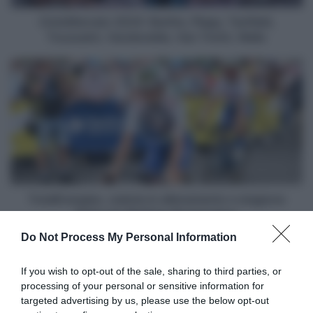
Tricht,
Walls
CicloMercato 2024: Barthe, Plapp, Tanfield,
Toussaint, Vandevelde, Van Tricht, Walls
TotalEnergies,
caduta
in
allenamento
e
stagione
finita
per
Mathieu
Burgaudeau
TotalEnergies, caduta in allenamento e stagione
finita per Mathieu Burgaudeau
Do Not Process My Personal Information
Articoli correlati
If you wish to opt-out of the sale, sharing to third parties, or
processing of your personal or sensitive information for
targeted advertising by us, please use the below opt-out