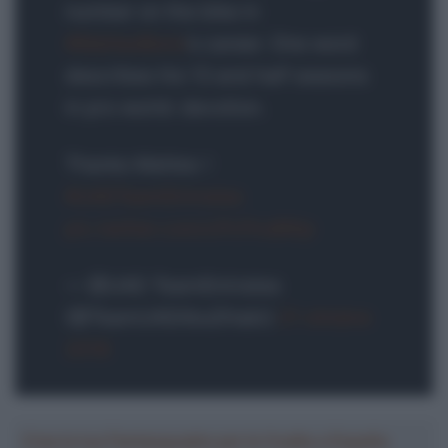
number on the bike in
#MatteoBono
‘s career. One word
describes his 13 and half seasons
in pro world: devotion.
Thanks Matteo！
#UAETeamEmirates
pic.twitter.com/cPcfVu86tp
— @UAE-TeamEmirates
(@TeamUAEAbuDhabi)
21 ottobre
2018
Crea la tua Fantasquadra per la Vuelta a España