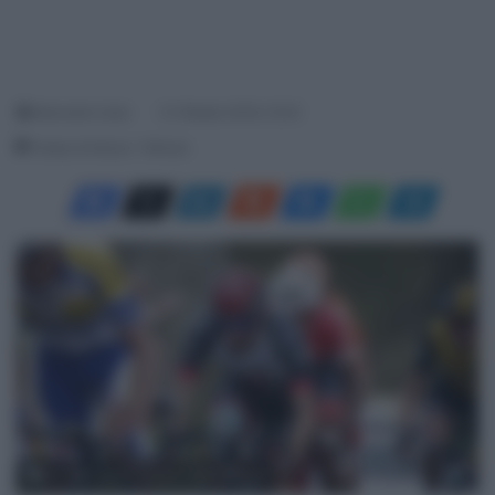
Malvestio Carlo
21 Ottobre 2018, 10:02
Tempo di lettura: 1 Minuto
© UAE Team Emirates / BettiniPhoto