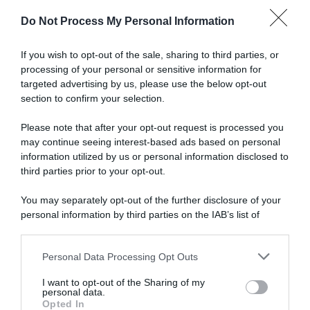
Do Not Process My Personal Information
Articoli correlati
If you wish to opt-out of the sale, sharing to third parties, or
processing of your personal or sensitive information for
targeted advertising by us, please use the below opt-out
section to confirm your selection.
Please note that after your opt-out request is processed you
may continue seeing interest-based ads based on personal
UAE Team Emirates, il
I Numeri del 2018: dominio
information utilized by us or personal information disclosed to
marocchino Ait el Abdia
Quick-Step Floors tra le
third parties prior to your opt-out.
approda alla VIB Sportts
squadre. Androni-Sidermec
miglior Professional
26 Dicembre 2018, 9:21
You may separately opt-out of the further disclosure of your
10 Dicembre 2018, 20:00
personal information by third parties on the IAB’s list of
downstream participants.
Personal Data Processing Opt Outs
This information may also be disclosed by us to third parties
on the IAB’s List of Downstream Participants that may further
I want to opt-out of the Sharing of my
disclose it to other third parties.
personal data.
Opted In