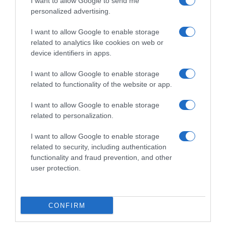
I want to allow Google to send me
31 Ottobre 2018, 10:18
30 Ottobre 2018, 10:43
personalized advertising.
I want to allow Google to enable storage
related to analytics like cookies on web or
device identifiers in apps.
I want to allow Google to enable storage
related to functionality of the website or app.
Commenta
I want to allow Google to enable storage
related to personalization.
I want to allow Google to enable storage
© Copyright 2026, All Rights Reserved Designed by
related to security, including authentication
functionality and fraud prevention, and other
©SpazioCiclismo
Preferenze Privacy
user protection.
Contatti
Redazione
Privacy & Cookie Policy
Pubblicità
Lavora con noi
VeloPro
CONFIRM
Facebook
X
You
Apple
Spotify
Google
Telegram
RSS