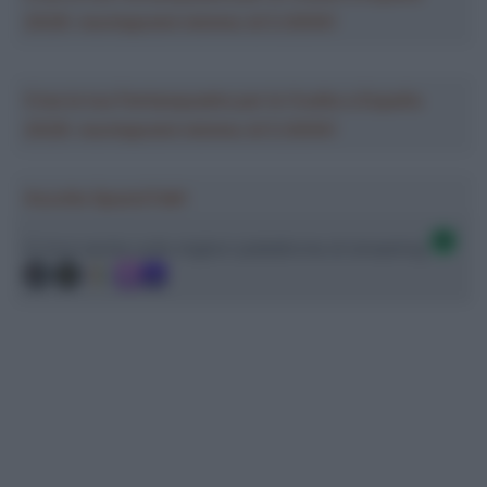
2026: montepremi minimo di 5.000€!
Crea la tua Fantasquadra per la Vuelta a España
2026: montepremi minimo di 5.000€!
Ascolta SpazioTalk!
Ci trovi anche sulle migliori piattaforme di streaming