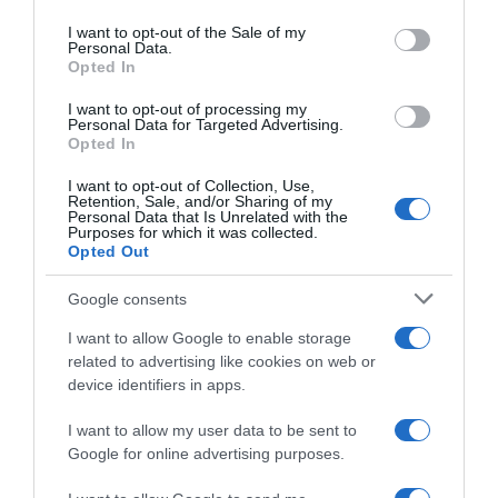
Please note that this website/app uses one or more Google
services and may gather and store information including but
I want to opt-out of the Sale of my
Personal Data.
not limited to your visit or usage behaviour. You may click to
Opted In
grant or deny consent to Google and its third-party tags to
use your data for below specified purposes in below Google
I want to opt-out of processing my
consent section.
Personal Data for Targeted Advertising.
Bilancio Squadre 2018: UAE
UAE Team Emirates, il DS
Opted In
Team Emirates
Matxin: “Stiamo studiando
un’alternativa per
2 Dicembre 2018, 14:00
I want to opt-out of Collection, Use,
l’allenamento di Aru”
Retention, Sale, and/or Sharing of my
Personal Data that Is Unrelated with the
4 Dicembre 2018, 15:59
Purposes for which it was collected.
Opted Out
Google consents
I want to allow Google to enable storage
related to advertising like cookies on web or
device identifiers in apps.
I want to allow my user data to be sent to
Cofidis, ufficiale l’arrivo di
CicloMercato 2019, Atapuma
Google for online advertising purposes.
Atapuma
verso la Cofidis?