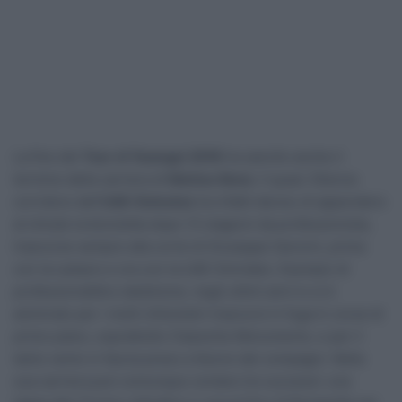
La fine del
Tour of Guangxi 2018
ha sancito anche il
termine della carriera di
Matteo Bono
. Il quasi 35enne
corridore dell’
UAE-Emirates
ha infatti deciso di appendere
al chiodo la bicicletta dopo 13 stagioni da professionista,
trascorse sempre alla corte di Giuseppe Saronni, prima
con la Lampre e ora con la UAE-Emirates. Esempio di
professionalità e dedizione, negli ultimi anni lo si è
ammirato per i molti chilometri trascorsi in fuga in corse di
primo piano, soprattutto Classiche Monumento, e per il
tanto vento in faccia preso a favore dei compagni. Nella
sua carriera può comunque contare tre successi: una