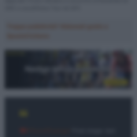
tappa alla Tirreno-Adriatico e una al Giro di Romandia nel
2007, e una all’Eneco Tour nel 2011.
Troppa pubblicità? Abbonati gratis a
SpazioCiclismo
#TourofGuangxi
Final stage: last