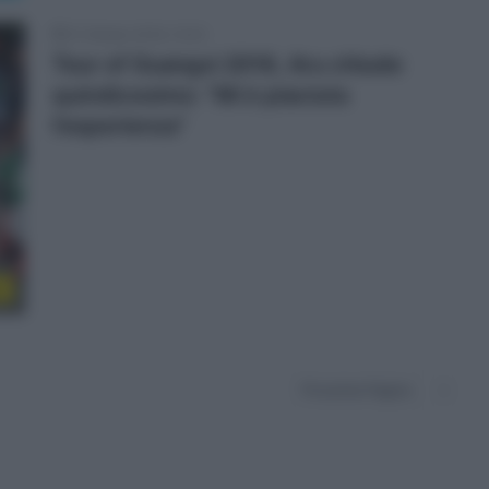
21 Ottobre 2018, 13:03
Tour of Guangxi 2018, Aru chiude
quindicesimo: “Mi è piaciuta
l’esperienza”
r
Prossima Pagina