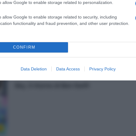
o allow Google to enable storage related to personalization.
23 Ottobre 2018, 10:36
UAE Team Emirates, rinnovano Rui
o allow Google to enable storage related to security, including
cation functionality and fraud prevention, and other user protection.
Costa e Sutherland
CONFIRM
o
Data Deletion
Data Access
Privacy Policy
22 Ottobre 2018, 11:07
Sky, il ritorno di Ben Swift
o