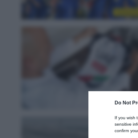
Continenta
WorldTou
Do Not Pr
If you wish 
sensitive in
confirm your