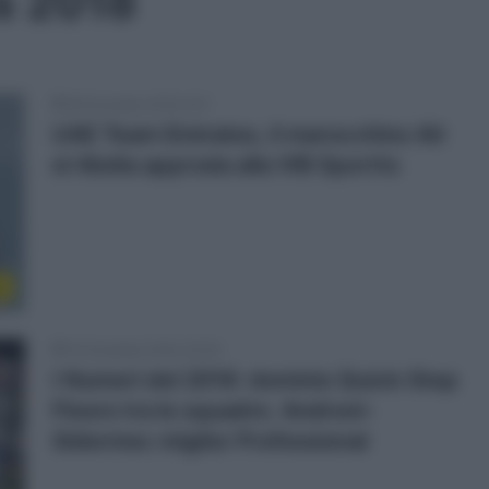
s 2018
26 Dicembre 2018, 9:21
UAE Team Emirates, il marocchino Ait
el Abdia approda alla VIB Sportts
o
10 Dicembre 2018, 20:00
I Numeri del 2018: dominio Quick-Step
Floors tra le squadre. Androni-
Sidermec miglior Professional