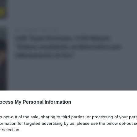
l
4 Dicembre 2018, 15:59
UAE Team Emirates, il DS Matxin:
“Stiamo studiando un’alternativa per
l’allenamento di Aru”
r
ocess My Personal Information
to opt-out of the sale, sharing to third parties, or processing of your per
2 Dicembre 2018, 14:00
formation for targeted advertising by us, please use the below opt-out s
Bilancio Squadre 2018: UAE Team
 selection.
Emirates