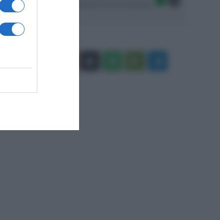
Seguici sulle migliori piattaforme di streaming:
Facebook
X
You
Apple
Spotify
Google
Telegram
Tube
Play
RSS