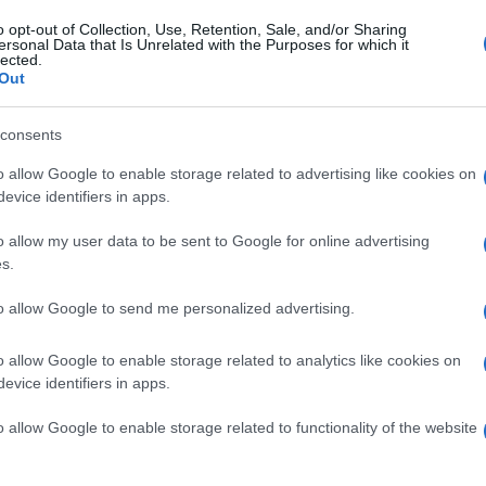
30 Ottobre 2018, 10:43
o opt-out of Collection, Use, Retention, Sale, and/or Sharing
CicloMercato 2019, Atapuma verso la
ersonal Data that Is Unrelated with the Purposes for which it
lected.
Cofidis?
Out
consents
o allow Google to enable storage related to advertising like cookies on
l
evice identifiers in apps.
o allow my user data to be sent to Google for online advertising
29 Ottobre 2018, 19:19
s.
UAE Team Emirates, Manuele Mori
to allow Google to send me personalized advertising.
continua ancora un anno
o allow Google to enable storage related to analytics like cookies on
evice identifiers in apps.
o allow Google to enable storage related to functionality of the website
o