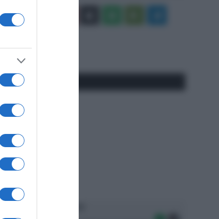
Facebook
X
You
Apple
Spotify
Google
Telegram
Tube
Play
RSS
#SpazioTalk
Ascolta SpazioTalk!