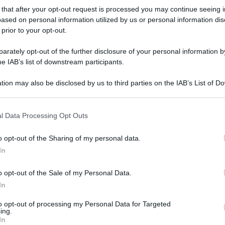
 that after your opt-out request is processed you may continue seeing i
ased on personal information utilized by us or personal information dis
 prior to your opt-out.
rately opt-out of the further disclosure of your personal information by
he IAB’s list of downstream participants.
tion may also be disclosed by us to third parties on the IAB’s List of 
r
 that may further disclose it to other third parties.
 that this website/app uses one or more Google services and may gath
l Data Processing Opt Outs
31 Ottobre 2018, 10:18
including but not limited to your visit or usage behaviour. You may click 
Cofidis, ufficiale l’arrivo di Atapuma
 to Google and its third-party tags to use your data for below specifi
o opt-out of the Sharing of my personal data.
ogle consent section.
In
o opt-out of the Sale of my Personal Data.
In
o
to opt-out of processing my Personal Data for Targeted
ing.
In