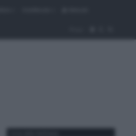
fiche
CicloMercato
Abbonati
Accedi
Cambia aspet
Cerca
Segui
Corse della Settimana