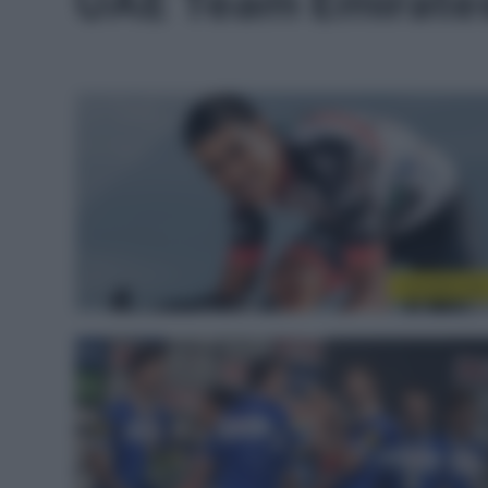
UAE Team Emirate
CicloMercat