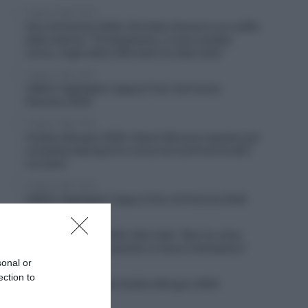
6 Agosto 2026, 20:02
Giro di Polonia 2026, Christian Scaroni a un soffio
dalla vittoria: “C’è dispiacere, ci sono andato
vicino; negli ultimi 300 metri ho dato tutto”
6 Agosto 2026, 19:57
VIDEO: Highlights Tappa 6 Tour de France
Femmes 2026
6 Agosto 2026, 19:53
Vuelta a Burgos 2026, Gianni Moscon espulso per
condotta impropria in corsa nei confronti di altri
corridori
6 Agosto 2026, 19:40
VIDEO: Highlights Tappa 4 Giro di Polonia 2026
6 Agosto 2026, 19:35
Vuelta a Burgos 2026, Felix Gall: “Non ho vinto
molto in carriera, quando ci riesco è fantastico”
sonal or
6 Agosto 2026, 19:25
ection to
VIDEO: Terza tappa Vuelta a Burgos 2026
6 Agosto 2026, 18:50