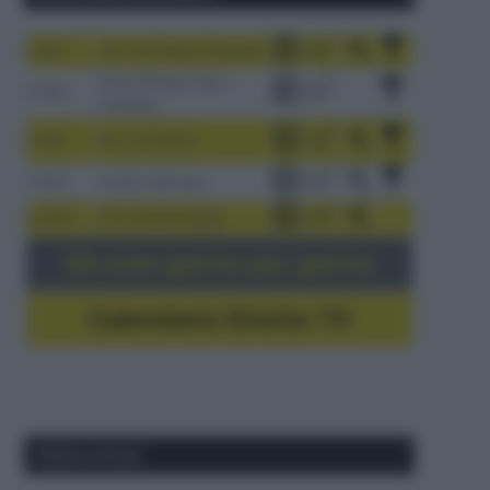
1-9/8
Tour de France Femmes
China Xizang Trans-
2-6/8
Himalaya
3-9/8
Giro di Polonia
4-8/8
Vuelta a Burgos
5-16/8
Giro del Portogallo
Gli orari giorno per giorno
Calendario Dirette TV
Ultimi articoli