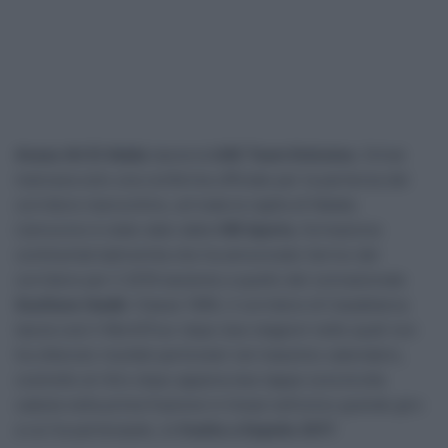
Anass Ait El Abdia
lascia la
UAE Team Emirates
. Ormai
mancava solo una conferma ufficiale per la partenza del
corridore marocchino, arrivata la vigilia di Natale.
L’annuncio è stato dato dalla
VIB Sports
, formazione
continental bahreinita che ha annunciato l’arrivo del
corridore per il 2019 assieme a quello del connazionale
Soufiane Haddi
. Classe 1995, il corridore di Casablanca
lascia così il WorldTour dopo due stagioni nelle quali non
ha ottenuto risultati particolari nel massimo calendario,
costretto al ritiro dopo appena due tappe (una brutta
caduta nella prima frazione in linea) nell’unico grande giro
a cui ha partecipato, la
Vuelta a España 2017
.