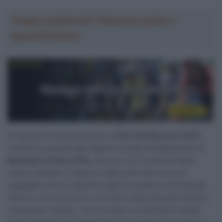
Troppa pubblicità? Abbonati gratis a
SpazioCiclismo
In carriera un solo successo, al
Giro del Marocco 2015
,
mentre la sua giornata migliore è stata indubbiamente al
Mondiale di Doha 2016
, chiuso in 22ª posizione dopo
essersi lanciato in fuga sin dalle prime fasi di corsa.
Ingaggiato l’anno seguente dalla formazione di Giuseppe
Saronni, che cercava un corridore arabo da poter lanciare
nel grande ciclismo, non è riuscito a confermarsi ad alti