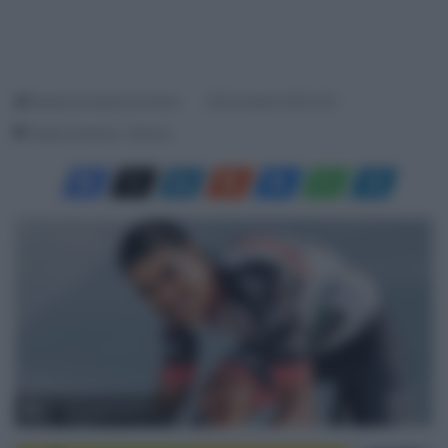
Redazione SpazioCiclismo
26 Dicembre 2018, 9:21
Tempo di lettura: 1 Minuto
© UAE Team Emirates