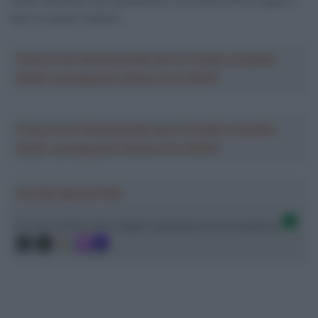
livelli, dovendo così quest’anno rinunciare al suo sogno e
fare un passo indietro.
Crea la tua Fantasquadra per la Vuelta a España
2026: montepremi minimo di 5.000€!
Crea la tua Fantasquadra per la Vuelta a España
2026: montepremi minimo di 5.000€!
Ascolta SpazioTalk!
Ci trovi anche sulle migliori piattaforme di streaming