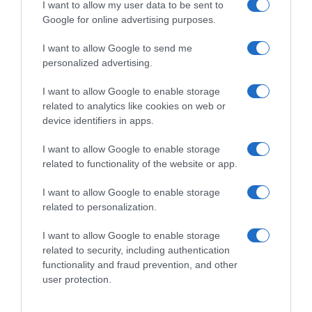
I want to allow my user data to be sent to
CicloMercato 2019, Atapuma
Google for online advertising purposes.
UAE Team Emirates, Manuele
verso la Cofidis?
Mori continua ancora un
I want to allow Google to send me
30 Ottobre 2018, 10:43
anno
personalized advertising.
29 Ottobre 2018, 19:19
I want to allow Google to enable storage
related to analytics like cookies on web or
device identifiers in apps.
I want to allow Google to enable storage
related to functionality of the website or app.
Commenta
I want to allow Google to enable storage
related to personalization.
I want to allow Google to enable storage
© Copyright 2026, All Rights Reserved Designed by
related to security, including authentication
functionality and fraud prevention, and other
©SpazioCiclismo
Preferenze Privacy
user protection.
Contatti
Redazione
Privacy & Cookie Policy
Pubblicità