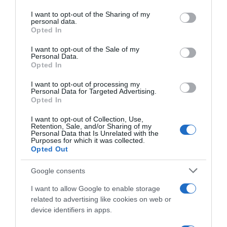
on the IAB’s List of Downstream Participants that may further
I want to opt-out of the Sharing of my
disclose it to other third parties.
personal data.
Opted In
Please note that this website/app uses one or more Google
services and may gather and store information including but
I want to opt-out of the Sale of my
Personal Data.
not limited to your visit or usage behaviour. You may click to
Opted In
grant or deny consent to Google and its third-party tags to
use your data for below specified purposes in below Google
Cofidis, ufficiale l’arrivo di
I want to opt-out of processing my
Atapuma
consent section.
Personal Data for Targeted Advertising.
Bilancio Squadre 2018: UAE
Opted In
31 Ottobre 2018, 10:18
Team Emirates
2 Dicembre 2018, 14:00
I want to opt-out of Collection, Use,
Retention, Sale, and/or Sharing of my
Personal Data that Is Unrelated with the
Purposes for which it was collected.
Opted Out
Google consents
I want to allow Google to enable storage
related to advertising like cookies on web or
device identifiers in apps.