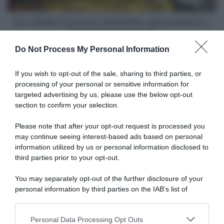
il
Gran
Giro d'Italia Ciclocross 2018/2019, appuntamento a
Finale
Roma per il Gran Finale
Do Not Process My Personal Information
Articoli correlati
If you wish to opt-out of the sale, sharing to third parties, or
processing of your personal or sensitive information for
targeted advertising by us, please use the below opt-out
section to confirm your selection.
Please note that after your opt-out request is processed you
may continue seeing interest-based ads based on personal
I Numeri del 2018: dominio
information utilized by us or personal information disclosed to
Quick-Step Floors tra le
third parties prior to your opt-out.
UAE Team Emirates, il DS
squadre. Androni-Sidermec
Matxin: “Stiamo studiando
miglior Professional
un’alternativa per
You may separately opt-out of the further disclosure of your
10 Dicembre 2018, 20:00
l’allenamento di Aru”
personal information by third parties on the IAB’s list of
4 Dicembre 2018, 15:59
downstream participants.
Personal Data Processing Opt Outs
This information may also be disclosed by us to third parties