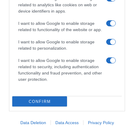
22 MARCELLUSI Martin
related to analytics like cookies on web or
23 PALETTI Luca
device identifiers in apps.
24 ROJAS Vicente
I want to allow Google to enable storage
25 TAROZZI Manuele
related to functionality of the website or app.
26 TSVETKOV Nikita
27 TURCONI Filippo
I want to allow Google to enable storage
28 ZANONCELLO Enrico
related to personalization.
I want to allow Google to enable storage
DECATHLON CMA CGM TEAM
related to security, including authentication
31 GALL Felix
functionality and fraud prevention, and other
32 ANDRESEN Tobias Lund
user protection.
33 GUDMESTAD Tord
34 MÜHLBERGER Gregor
35 NAESEN Oliver
CONFIRM
36 PEDERSEN Søjberg Rasmus
37 SCOTSON Callum
38 STAUNE-MITTET Johannes
Data Deletion
Data Access
Privacy Policy
Facebook
X
Messenger
WhatsApp
Telegram