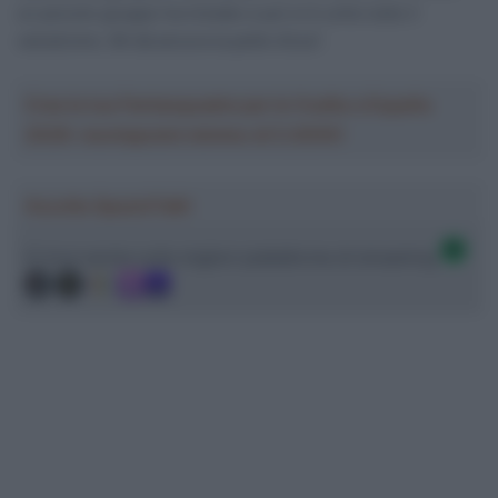
un piccolo gruppo ha iniziato e poi si è unito tutto il
velodromo. Mi dà ancora la pelle d’oca”.
Crea la tua Fantasquadra per la Vuelta a España
2026: montepremi minimo di 5.000€!
Ascolta SpazioTalk!
Ci trovi anche sulle migliori piattaforme di streaming