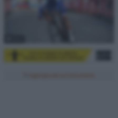
©Sirotti
Aggiungici alle tue fonti preferite