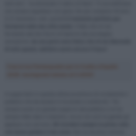
tanti anni – ha dichiarato il nativo di Gand – È una settimana
che sempre aspettavo con gioia. Sto per compiere 40 anni
(il 21 dicembre, ndr), quindi
è il momento perfetto per
fermarmi nella mia città natale
. Il fatto che mi sto
fermando alla Sei Giorni di Gand mi dà una doppia
sensazione:
da una parte sono felice che mi sto liberando
di tutto questo, dall’altra sento ancora il fuoco
“.
Crea la tua Fantasquadra per la Vuelta a España
2026: montepremi minimo di 5.000€!
A supportarlo in questa ultima avventura c’è ovviamente il
pubblico che da sempre lo ha amato e sostenuto: “Ho
sempre avuto un grande supporto dal pubblico e mi ha
sempre fatto dare il massimo, ma se non avrò le gambe gli
applausi non servono.
Mi ricorderò sempre la prima volta
che hanno gridato il mio nome.
Non so da dove venisse: