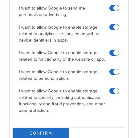
grande festa per il saluto di
Klaas Lodewyck: “In termini
I want to allow Google to send me
Iljo Keisse con Mark
di carattere vedo
personalized advertising.
Cavenidsh, Filippo Ganna e
somiglianze tra Evenepoel e
Remco Evenepoel tra gli
Armstrong”
I want to allow Google to enable storage
ospiti del velodromo di Gand
23 Novembre 2022, 13:35
related to analytics like cookies on web or
24 Novembre 2022, 8:58
device identifiers in apps.
I want to allow Google to enable storage
related to functionality of the website or app.
Commenta
I want to allow Google to enable storage
related to personalization.
I want to allow Google to enable storage
© Copyright 2026, All Rights Reserved Designed by
related to security, including authentication
functionality and fraud prevention, and other
©SpazioCiclismo
Preferenze Privacy
user protection.
Contatti
Redazione
Privacy & Cookie Policy
Pubblicità
Lavora con noi
VeloPro
CONFIRM