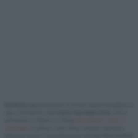
Iljo Keisse
appenderà la bici al chiodo davanti al pubblico di
casa. Il portacolori della
Quick-Step Alpha Vinyl
, che ha
già salutato il ciclismo su strada
preparandosi a salire in
ammiraglia
, ha deciso, come ultimo impegno agonistico
della sua carriera, di prendere parte alla
Sei Giorni di Gand