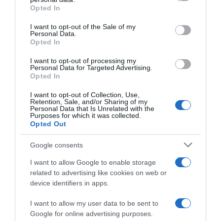
Opted In
Please note that this website/app uses one or more Google
services and may gather and store information including but
I want to opt-out of the Sale of my
Personal Data.
not limited to your visit or usage behaviour. You may click to
Opted In
grant or deny consent to Google and its third-party tags to
use your data for below specified purposes in below Google
Bilancio Squadre 2022:
I want to opt-out of processing my
Quick-Step Alpha Vinyl,
QuickStep-AlphaVinyl
consent section.
Personal Data for Targeted Advertising.
Remco Evenepoel vince
Opted In
4 Dicembre 2022, 14:00
anche il Vlaamse Reus: “Sarà
difficile avere un altro anno
I want to opt-out of Collection, Use,
come questo”
Retention, Sale, and/or Sharing of my
Personal Data that Is Unrelated with the
2 Dicembre 2022, 17:31
Purposes for which it was collected.
Opted Out
Google consents
I want to allow Google to enable storage
related to advertising like cookies on web or
device identifiers in apps.
I want to allow my user data to be sent to
Google for online advertising purposes.
Quick-Step Alpha Vinyl,
Quick-Step Alpha Vinyl, il DS