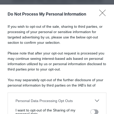
vertebre per Stijn Steels dopo la caduta alla Sei
per
Giorni di Gand
Stijn
Do Not Process My Personal Information
Steels
Articoli correlati
dopo
la
If you wish to opt-out of the sale, sharing to third parties, or
caduta
processing of your personal or sensitive information for
alla
targeted advertising by us, please use the below opt-out
Sei
section to confirm your selection.
Giorni
di
Please note that after your opt-out request is processed you
Gand
may continue seeing interest-based ads based on personal
information utilized by us or personal information disclosed to
Quick-Step Alpha Vinyl,
Quick-Step Alpha Vinyl, parla
Remco Evenepoel è il belga
il ds Klaas Lodewyck: “La
third parties prior to your opt-out.
dell’anno: “Qualcosa di
vittoria alla Vuelta
speciale”
rappresenta un successo di
You may separately opt-out of the further disclosure of your
squadra”
31 Dicembre 2022, 14:20
personal information by third parties on the IAB’s list of
27 Dicembre 2022, 18:45
downstream participants.
Personal Data Processing Opt Outs
This information may also be disclosed by us to third parties
on the IAB’s List of Downstream Participants that may further
I want to opt-out of the Sharing of my
disclose it to other third parties.
personal data.