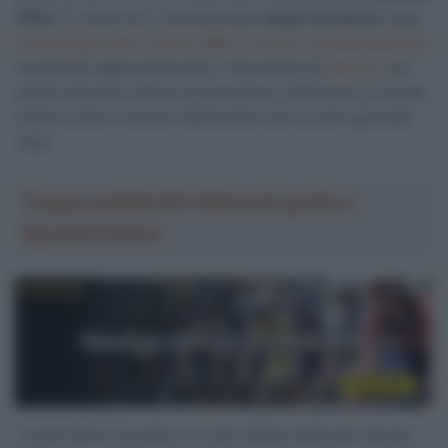
2022
. In corsa con il connazionale
Jasper De Buyst
, dopo
la prima giornata il classe 1982 si trova in quinta posizione
,
ma già alla vigilia dell’evento, intervistato da
Sporza
, non
aveva nascosto tutta la sua emozione nell’essere al via per
l’ultima volta in carriera dell’evento che ha vinto già sette
volte.
Troppa pubblicità? Abbonati gratis a
SpazioCiclismo
“La Sei Giorni ha avuto un ruolo chiave nella mia vita per