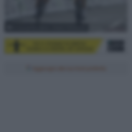
© Intermarché - Wanty - Gobert / PhotoNews
Aggiungici alle tue fonti preferite