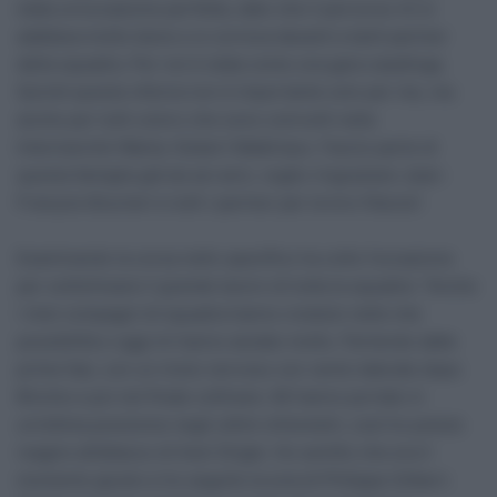
stata un’occasione perfetta, dato che il percorso mi si
adattava molto bene e si correva davanti a tanti partner
della squadra. Per noi è stata come una gara casalinga.
Quindi questa vittoria non è importante solo per me, ma
anche per tutti coloro che sono coinvolti nella
Intermarché-Wanty-Gobert Matériaux. Faccio parte di
questa famiglia già da sei anni, voglio ringraziare Jean-
François Bourlart e tutti i partner per la loro fiducia”.
Esaminando la corsa nello specifico ha colto l’occasione
per sottolineare il grande lavoro di tutta la squadra: “Anche
i miei compagni di squadra hanno creduto nelle mie
possibilità e oggi mi hanno aiutato molto. Partendo dalle
prime fasi, con un inizio nervoso con vento laterale dopo
Binche e poi nel finale collinare. Mi hanno portato in
un’ottima posizione negli ultimi chilometri, così ho potuto
reagire all’attacco di Axel Zingle. Ho sentito che era il
momento giusto e ho seguito la scia di Philippe Gilbert.