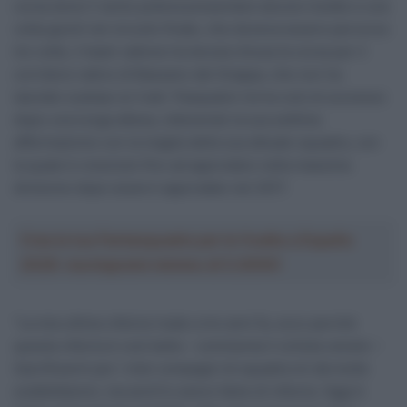
corsa dove il vento poteva presentare alcune insidie e una
volta giunti nel circuito finale, che doveva essere percorso
tre volte, il team vallone ha tenuta chiusa la corsa per il
corridore nativo di Bassano del Grappa, che non ha
lasciato scampo ai rivali. Pasqualon torna così al successo
dopo una lunga attesa, ottenendo la sua settima
affermazione con la maglia della sua attuale squadra, con
la quale è cresciuto fino ad approdare nella massima
divisione dopo esservi approdato nel 2017.
Crea la tua Fantasquadra per la Vuelta a España
2026: montepremi minimo di 5.000€!
“La mia ultima vittoria risale a tre anni fa, ecco perché
questa vittoria è così bella – commenta il ciclista veneto –
Sacrificarmi per i miei compagni di squadra mi dà molte
soddisfazioni, ma anch’io avevo fame di vittoria. Oggi è