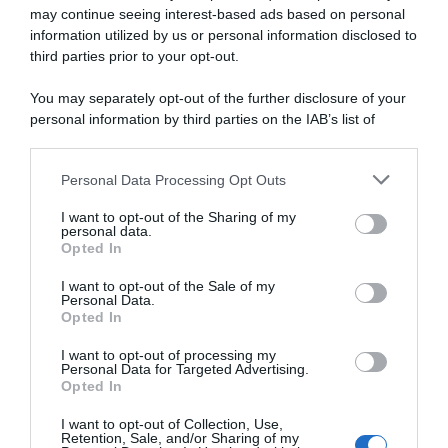
may continue seeing interest-based ads based on personal
information utilized by us or personal information disclosed to
third parties prior to your opt-out.
Bahrain Victorious, Andrea
Bahrain Victorious, Andrea
Pasqualon operato con
Pasqualon operato alla
successo dopo la caduta al
schiena dopo la caduta al
You may separately opt-out of the further disclosure of your
Giro: “Sono stato fortunato”
Giro d’Italia
personal information by third parties on the IAB’s list of
2 Giugno 2025, 11:46
25 Maggio 2025, 19:32
downstream participants.
Personal Data Processing Opt Outs
This information may also be disclosed by us to third parties
on the IAB’s List of Downstream Participants that may further
I want to opt-out of the Sharing of my
disclose it to other third parties.
personal data.
Opted In
Please note that this website/app uses one or more Google
services and may gather and store information including but
I want to opt-out of the Sale of my
Personal Data.
not limited to your visit or usage behaviour. You may click to
Opted In
grant or deny consent to Google and its third-party tags to
use your data for below specified purposes in below Google
I want to opt-out of processing my
Europei Limburg 2024,
consent section.
Personal Data for Targeted Advertising.
cambio per l’Italia: Mirco
Giro d’Italia 2025, Andrea
Opted In
Maestri sostituirà
Pasqualon lascia per un forte
l’infortunato Andrea
colpo a collo e schiena
I want to opt-out of Collection, Use,
Pasqualon
Retention, Sale, and/or Sharing of my
19 Maggio 2025, 17:32