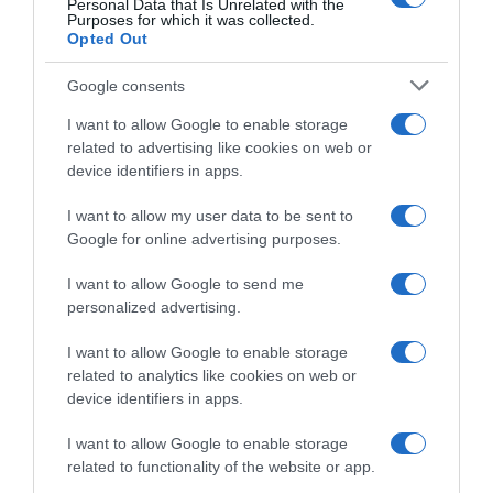
Personal Data that Is Unrelated with the
11 Settembre 2024, 9:20
Purposes for which it was collected.
Opted Out
Google consents
I want to allow Google to enable storage
related to advertising like cookies on web or
device identifiers in apps.
I want to allow my user data to be sent to
Google for online advertising purposes.
Bahrain Victorious, Andrea
Bahrain Victorious, Andrea
Pasqualon torna sul tema
Pasqualon quasi investito in
I want to allow Google to send me
sicurezza: “Io non riesco a
allenamento:
personalized advertising.
mettere mia figlia in strada:
“L’automobilista mi ha detto
questo è bruttissimo”
che i ciclisti sono una manica
I want to allow Google to enable storage
di imbecilli…”
24 Marzo 2023, 16:37
related to analytics like cookies on web or
17 Marzo 2023, 13:21
device identifiers in apps.
I want to allow Google to enable storage
related to functionality of the website or app.