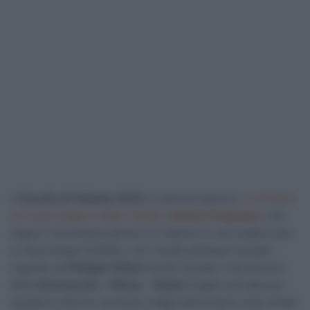
Il
Circuito di Vallonia 2022
si colora di azzurro.
A trionfare
sul suolo belga è infatti l’italiano
Andrea Pasqualon
, che
segue il movimento giusto e si impone in una volata a due
su Axel Zingle (Cofidis), con il quale anticipa il gruppo
regolato da
Philippe Gilbert
(Lotto Soudal). Il portacolori
della
Intermarché – Wanty – Gobert
regala così alla sua
squadra il decimo successo stagionale proprio sulle strade