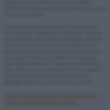
Zingle era il mio obiettivo e grazie ad un tempismo
perfetto sono riuscito a superarlo negli ultimi metri. È stato
un momento fantastico”.
In un giorno pieno di soddisfazioni non sono mancate
nemmeno parole riguardanti gli impegni futuri. “Dopo un
paio di classiche e la ricognizione della tappa in pavé del
prossimo Tour de France, continuerò l’allenamento in
quota iniziato il mese scorso con la squadra ad Andorra
per preparare i miei prossimi obiettivi. Nel complesso
siamo particolarmente forti in questo periodo dell’anno e
seguo molto da vicino le prestazioni dei miei compagni di
squadra al Giro d’Italia. Sono molto felice di poter
aggiungere questa nuova vittoria ai nostri successi”.
Crea la tua Fantasquadra per la Vuelta a España
2026: montepremi minimo di 5.000€!