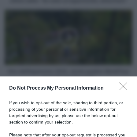
ultime salite: "Se vedo un'opportunità, attaccherò"
"Se
vedo
Giro
un'opportunità,
dell'Appennino
attaccherò"
2022,
anche
quattro
WorldTour
tra
le
21
squadre
Giro dell'Appennino 2022, anche quattro WorldTour
al
tra le 21 squadre al via
via
Do Not Process My Personal Information
Articoli correlati
If you wish to opt-out of the sale, sharing to third parties, or
processing of your personal or sensitive information for
targeted advertising by us, please use the below opt-out
section to confirm your selection.
Please note that after your opt-out request is processed you