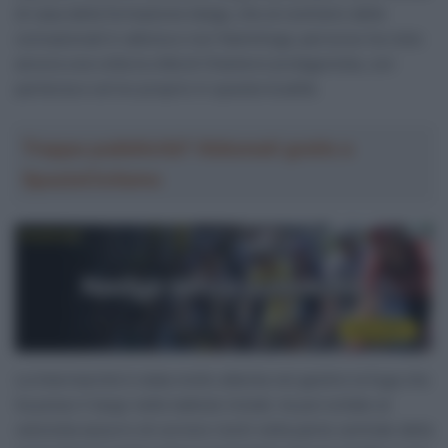
di casa della formazione belga, che al contrario delle
connazionali è vallona e non fiamminga, percorso ha visto
ancora una volta la città di Charleroi protagonista, con
partenza e arrivo proprio in questa località.
Troppa pubblicità? Abbonati gratis a
SpazioCiclismo
La Intermarché è stata molto attenta nel gestire la fuga che
ha preso il largo nelle battute iniziali, ha poi evitato al
velocista azzurro di correre rischi nella parte centrale della