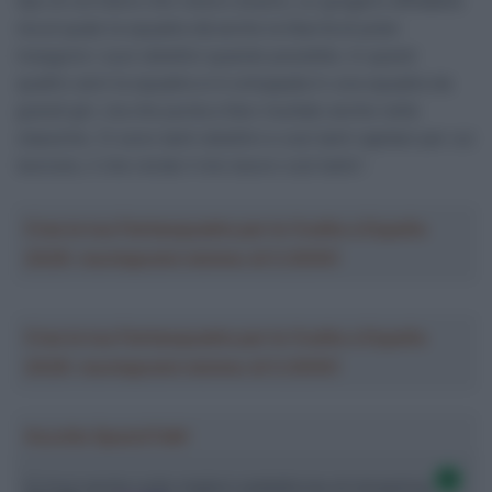
tipo di corridore che volevo essere, un gregario affidabile
ma al quale la squadra dà anche la libertà di poter
inseguire i suoi obiettivi quando possibile. In questi
quattro anni la squadra si è sviluppata in una squadra da
grandi giri, ma che punta a fare risultato anche nelle
classiche. Ci sono tanti obiettivi e così tanti capitani per cui
lavorare, il che rende il mio lavoro così bello”.
Crea la tua Fantasquadra per la Vuelta a España
2026: montepremi minimo di 5.000€!
Crea la tua Fantasquadra per la Vuelta a España
2026: montepremi minimo di 5.000€!
Ascolta SpazioTalk!
Ci trovi anche sulle migliori piattaforme di streaming