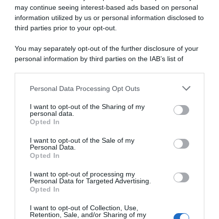
may continue seeing interest-based ads based on personal
information utilized by us or personal information disclosed to
Jayco AlUla, la ricetta di
Giro di Romandia 2023: altro
Christopher Juul-Jensen per
caso covid: Chris Juul-
third parties prior to your opt-out.
coniugare bici e famiglia:
Jensen lascia la corsa
“Penso di essere l’unico a
You may separately opt-out of the further disclosure of your
30 Aprile 2023, 10:58
farlo”
personal information by third parties on the IAB’s list of
28 Dicembre 2024, 11:21
downstream participants.
Personal Data Processing Opt Outs
This information may also be disclosed by us to third parties
on the IAB’s List of Downstream Participants that may further
I want to opt-out of the Sharing of my
disclose it to other third parties.
personal data.
Opted In
Please note that this website/app uses one or more Google
services and may gather and store information including but
I want to opt-out of the Sale of my
Personal Data.
not limited to your visit or usage behaviour. You may click to
Opted In
grant or deny consent to Google and its third-party tags to
use your data for below specified purposes in below Google
BikeExchange-Jayco, Chris
Mitchelton-Scott, Lucas
I want to opt-out of processing my
Juul-Jensen rinnova per due
Hamilton: “Una tappa al Tour
consent section.
Personal Data for Targeted Advertising.
anni: “Per me una scelta
e Tokyo saranno i miei grandi
Opted In
ovvia”
obiettivi per il 2021”
I want to opt-out of Collection, Use,
15 Novembre 2021, 13:44
24 Dicembre 2020, 9:54
Retention, Sale, and/or Sharing of my