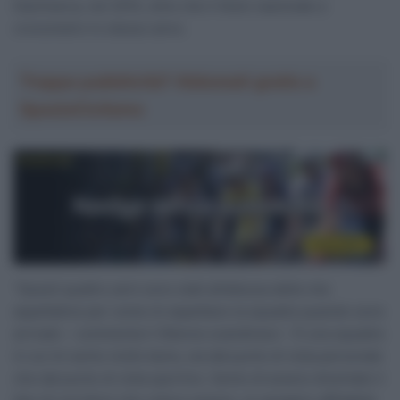
Danimarca, nel 2015, oltre che il titolo nazionale a
cronometro lo stesso anno.
Troppa pubblicità? Abbonati gratis a
SpazioCiclismo
“Questi quattro anni sono stati all’altezza delle mie
aspettative per come mi aspettavo la squadra quando sono
arrivato – commenta il 30enne scandinavo – È una squadra
in cui mi sento molto bene, sia dal punto di vista personale
che dal punto di vista sportivo. Sento di essere diventato il