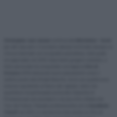
Christopher Juul-Jensen
continua alla
Mitchelton – Scott
per altri due anni. Il corridore danese ha firmato dunque un
rinnovo biennale con la squadra australiana, nella quale
era approdato nel 2016. Importante gregario tuttofare, a
titolo personale ha conquistato una tappa al
Giro di
Svizzera
2018 ottenendo buoni piazzamenti come il
settimo posto alla Strade Bianche, ma le sue qualità sono
emerse soprattutto al fianco dei capitani, tanto che
quest’anno ha partecipato prima alle Classiche di
Primavera per poi prendere il via sia a Giro d’Italia che
Tour de France. Passato professionista con la
SaxoBank-
Tinkoff
nel 2012, in carriera ha vinto anche un Giro di