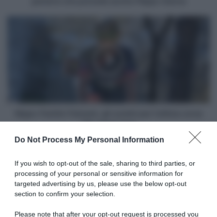
parterre che prevede anche Filippo Ganna
prevede
anche
Nippo-
Filippo
Fantini-
Ganna
Faizanè,
gli
uomini
per
l'ultima
corsa
alla
Japan
Nippo-Fantini-Faizanè, gli uomini per l'ultima corsa
Cup
alla Japan Cup
Do Not Process My Personal Information
Articoli correlati
If you wish to opt-out of the sale, sharing to third parties, or
processing of your personal or sensitive information for
targeted advertising by us, please use the below opt-out
section to confirm your selection.
Please note that after your opt-out request is processed you