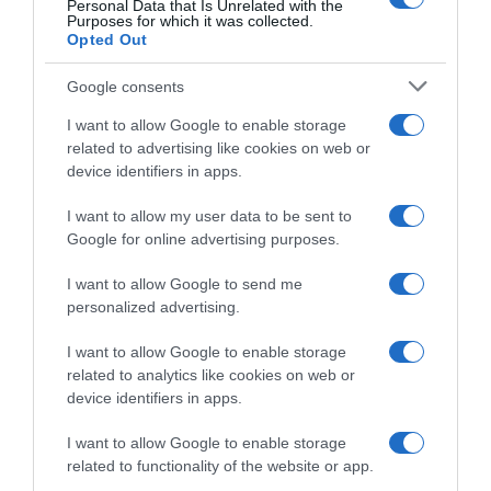
Personal Data that Is Unrelated with the
Purposes for which it was collected.
Opted Out
Google consents
I want to allow Google to enable storage
related to advertising like cookies on web or
device identifiers in apps.
I want to allow my user data to be sent to
Tour de France 2021, Matt
Velon, la Mitchelton-Scott
Google for online advertising purposes.
White (ds Mitchelton): “Per
esce dall’organizzazione ma
Pogacar vincere non sarà
continuerà a supportare i
I want to allow Google to send me
facile, ma lui e Bernal
progetti futuri
personalized advertising.
saranno le stelle nei prossimi
10 Dicembre 2020, 17:20
anni”
I want to allow Google to enable storage
13 Dicembre 2020, 11:26
related to analytics like cookies on web or
device identifiers in apps.
I want to allow Google to enable storage
related to functionality of the website or app.