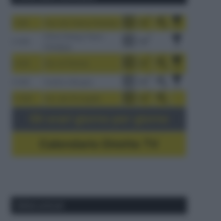
1-9/8
Tour de France Femmes
China Xizang Trans-
2-6/8
Himalaya
3-9/8
Giro di Polonia
4-8/8
Vuelta a Burgos
5-16/8
Giro del Portogallo
Gli orari giorno per giorno
Calendario Dirette TV
Ultimi articoli