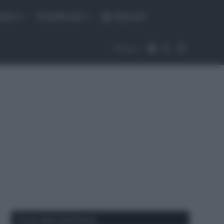
fiche
CicloMercato
Abbonati
Accedi
Cambia aspet
Cerca
Segui
Corse della Settimana