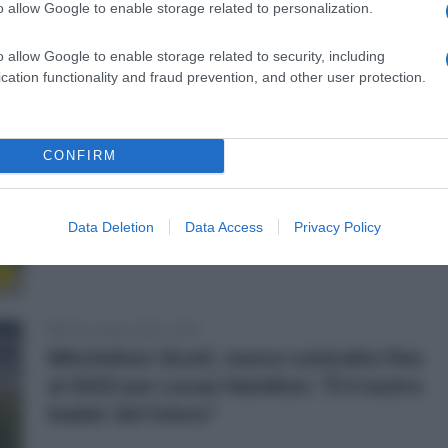
o allow Google to enable storage related to personalization.
o
o allow Google to enable storage related to security, including
cation functionality and fraud prevention, and other user protection.
16 Novembre 2020, 12:02
Mitchelton-Scott, annunciati sette
CONFIRM
rinnovi
Data Deletion
Data Access
Privacy Policy
o
5 Novembre 2020, 10:57
Mitchelton-Scott, nuovo contratto fino
al 2022 per Lucas Hamilton: “È il nostro
leader del futuro”