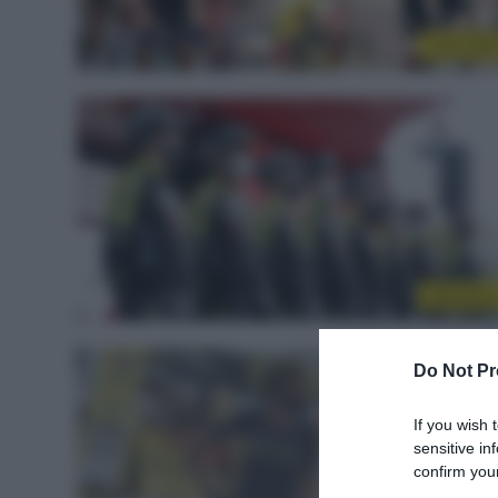
Tour 202
WorldTou
Do Not Pr
If you wish 
sensitive in
confirm your