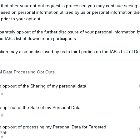
 that after your opt-out request is processed you may continue seeing i
ased on personal information utilized by us or personal information dis
r
 prior to your opt-out.
7 Dicembre 2020, 10:00
rately opt-out of the further disclosure of your personal information by
he IAB’s list of downstream participants.
Mitchelton-Scott, Simon Yates torna
sulla positività al Covid: “Non so da
tion may also be disclosed by us to third parties on the IAB’s List of 
dove ho preso il virus. Ora sono
 that may further disclose it to other third parties.
completamente guarito, mi sto di
 that this website/app uses one or more Google services and may gath
l Data Processing Opt Outs
nuovo allenando e mi sento bene”
including but not limited to your visit or usage behaviour. You may click 
 to Google and its third-party tags to use your data for below specifi
r
o opt-out of the Sharing of my personal data.
ogle consent section.
In
28 Novembre 2020, 14:00
o opt-out of the Sale of my Personal Data.
Bilancio Squadre 2020: Mitchelton-
In
Scott
to opt-out of processing my Personal Data for Targeted
ing.
In