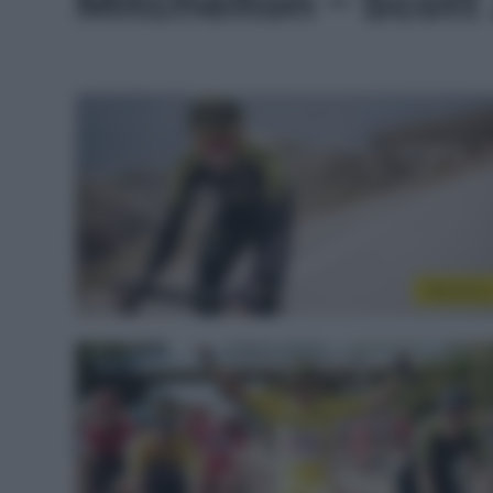
Mitchelton – Scot
WorldTou