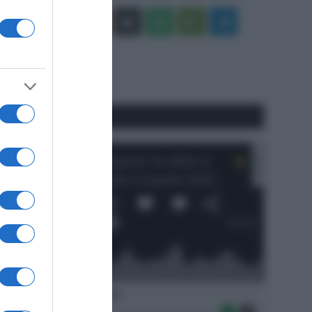
Facebook
X
You
Apple
Spotify
Google
Telegram
Tube
Play
RSS
#SpazioTalk
Ascolta SpazioTalk!