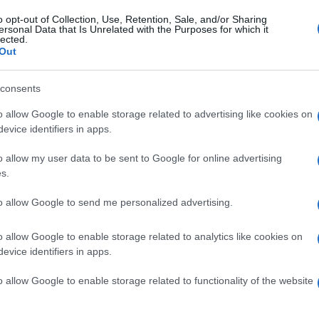
o opt-out of Collection, Use, Retention, Sale, and/or Sharing
ersonal Data that Is Unrelated with the Purposes for which it
p
lected.
Out
19 Novembre 2020, 15:53
consents
Mitchelton-Scott, Matt White:
“L’esclusione dal Tour ha spinto
o allow Google to enable storage related to advertising like cookies on
evice identifiers in apps.
Matthews a firmare per noi. Può
vincere tutto dalla Sanremo alla Liegi”
o allow my user data to be sent to Google for online advertising
s.
r
to allow Google to send me personalized advertising.
18 Novembre 2020, 10:42
o allow Google to enable storage related to analytics like cookies on
Mitchelton-Scott, rinnovato il blocco
evice identifiers in apps.
neozelandese: Bauer, Bewley e Smith
o allow Google to enable storage related to functionality of the website
rinnovano per due anni