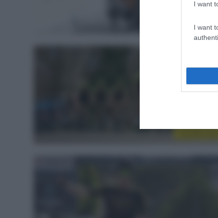
I want t
CicloMercat
I want t
authenti
CicloMercat