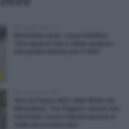
t 2020
24 Dicembre 2020, 9:54
Mitchelton-Scott, Lucas Hamilton:
“Una tappa al Tour e Tokyo saranno i
miei grandi obiettivi per il 2021”
r
13 Dicembre 2020, 11:26
Tour de France 2021, Matt White (ds
Mitchelton): “Per Pogacar vincere non
sarà facile, ma lui e Bernal saranno le
stelle nei prossimi anni”