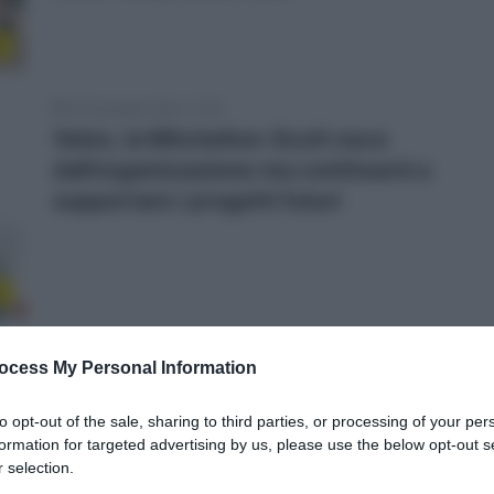
1
10 Dicembre 2020, 17:20
Velon, la Mitchelton-Scott esce
dall’organizzazione ma continuerà a
supportare i progetti futuri
r
8 Dicembre 2020, 11:22
ocess My Personal Information
Mitchelton-Scott, Sam Bewley operato
al polso per complicazioni dopo la
to opt-out of the sale, sharing to third parties, or processing of your per
formation for targeted advertising by us, please use the below opt-out s
caduta al Tour de France 2020
 selection.