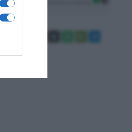
Seguici sulle migliori piattaforme di streaming:
Facebook
X
You
Apple
Spotify
Google
Telegram
Tube
Play
RSS