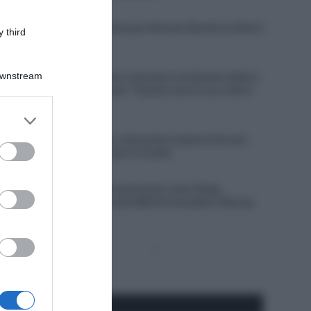
8 Agosto 2026, 10:00
Francia, brutta caduta per Romain Bardet sul Mont
 third
Ventoux
8 Agosto 2026, 9:40
Downstream
Visma | Lease a Bike, il pensiero di Adriano Malori
su Jonas Vingegaard: “Questo sarà il suo ultimo
anno in gruppo”
er and store
8 Agosto 2026, 9:20
to grant or
Soudal Quick-Step, intervento al ginocchio per
ed purposes
Junior Lecerf: out per la Vuelta
8 Agosto 2026, 9:00
CicloMercato, il giovanissimo Juan Diego
Quintero si unisce alla INEOS Grenadiers Racing
Academy
Pagina
Prossima
precedente
Pagina
Seguici qui