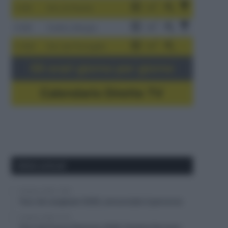
3-9/8
Giro di Polonia
4-8/8
Vuelta a Burgos
5-16/8
Giro del Portogallo
Gli orari giorno per giorno
Calendario Dirette TV
Ultimi articoli
8 Agosto 2026, 13:50
Tour de Langkawi 2026, annunciato il percorso
8 Agosto 2026, 13:14
Tour de France Femmes 2026, Pauline Ferrand-