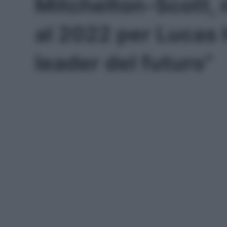
Mitchelton-Scott, 
al 2022 per Lucas H
leader del futuro”