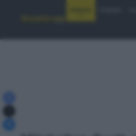
Notizie
Startlist
Co
Facebook
X
Messenger