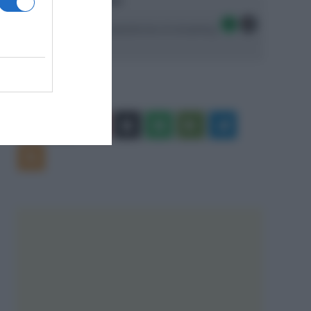
Ascolta SpazioTalk!
Seguici sulle migliori piattaforme di streaming:
Facebook
X
You
Apple
Spotify
Google
Telegram
Tube
Play
RSS