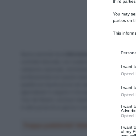
third parties
You may sepa
parties on t
This informa
Participants
Please note
Persona
Nuovo accordo tra la
Mitchelton – Scott
e
Lucas Ham
information 
contratto biennale, con scadenza nel 2022, con il vinc
deny consent
I want t
campione nazionale, etichettandolo come “il nostro fut
in below Go
Opted 
professionista con questo team nel 2018, dopo una ott
qualità con buone prove nel calendario locale, fino a c
I want t
approdando in seguito in Europa per ottenere molti risul
Opted 
Tour de l’Avenir, conclusi rispettivamente secondo e qu
I want 
in altre prove di un giorno o brevi corse a tappe.
Advertis
Opted 
Troppa pubblicità? Abbonati gratis a Sp
I want t
of my P
was col