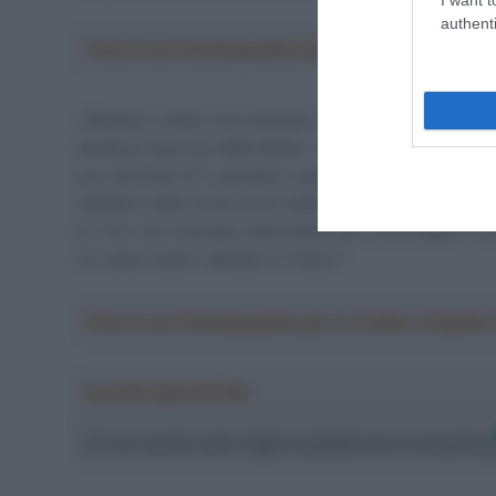
authenti
Crea la tua Fantasquadra per la Vuelta a Españ
“Abbiamo notato una costante crescita in lui e vediam
direttore sportivo Matt White – Malgrado la poca esper
suo secondo GT, possiamo vedere che è sicuramente u
capitano nelle corse di tre settimane. Con la partenz
lui. Per noi è dunque importante aver prolungato il co
lui come nostro capitano in futuro”.
Crea la tua Fantasquadra per la Vuelta a Españ
Ascolta SpazioTalk!
Ci trovi anche sulle migliori piattaforme di streamin