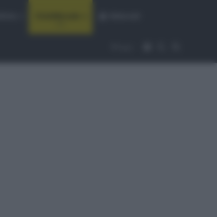
fiche
CicloMercato
Abbonati
Accedi
Cambia aspet
Cerca
Segui