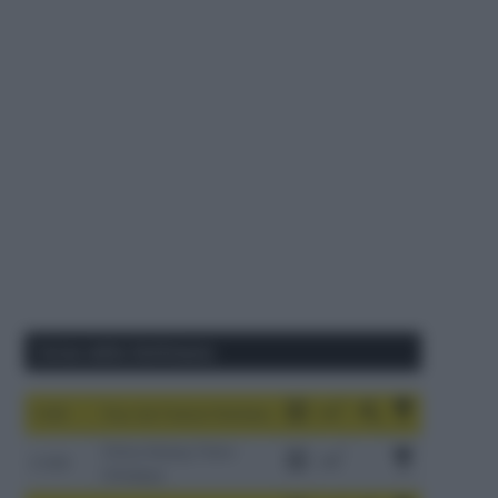
Corse della Settimana
1-9/8
Tour de France Femmes
China Xizang Trans-
2-6/8
Himalaya