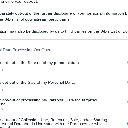
 prior to your opt-out.
rately opt-out of the further disclosure of your personal information by
he IAB’s list of downstream participants.
tion may also be disclosed by us to third parties on the IAB’s List of 
 that may further disclose it to other third parties.
 that this website/app uses one or more Google services and may gath
l Data Processing Opt Outs
ilton
. La formazione australiana annuncia oggi un nuovo
including but not limited to your visit or usage behaviour. You may click 
itore della quarta tappa della
Tirreno – Adriatico
e vice
 to Google and its third-party tags to use your data for below specifi
o opt-out of the Sharing of my personal data.
uro leader”. Classe 1996, il corridore di Ararat è passato
ogle consent section.
In
ima stagione nel vivaio del team in cui ha mostrato le
onquistare l’oro continentale nella prova in linea,
o opt-out of the Sale of my Personal Data.
tati di prestigio in corse di rilievo come il Giro U23 e il
In
arto, oltre al terzo posto alla Liegi di categoria e successi
to opt-out of processing my Personal Data for Targeted
ing.
In
azioCiclismo
o opt-out of Collection, Use, Retention, Sale, and/or Sharing
ersonal Data that Is Unrelated with the Purposes for which it
lected.