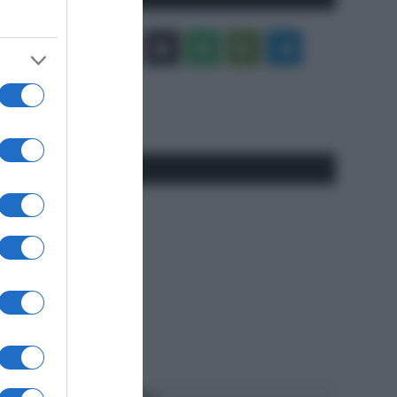
Facebook
X
You
Apple
Spotify
Google
Telegram
Tube
Play
RSS
#SpazioTalk