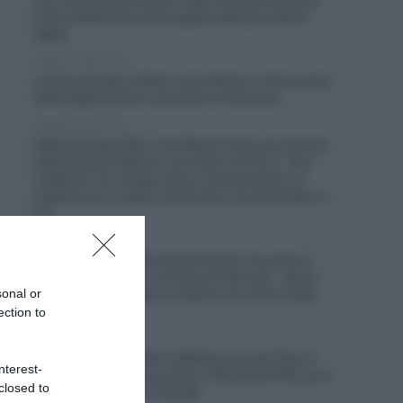
Prévot abbandona alla vigilia della penultima
tappa
8 Agosto 2026, 12:55
Vuelta a Burgos 2026, Jarno Widar si ritira prima
della tappa finale a causa di un’infezione
8 Agosto 2026, 12:38
UAE Emirates XRG, il ds Matxín frena sul rilancio
della Vuelta a Mexico con Isaac del Toro: “Non
vogliamo che venga usato come pretesto, se
organizzano la gara valuteremo se partecipare o
no”
8 Agosto 2026, 12:09
Netcompany INEOS, Dorian Godon ha corso il
Tour de France con 4 costole fratturate: “Sento
sonal or
ancora dolore. Dopo la caduta non erano state
rilevate”
ection to
8 Agosto 2026, 11:45
Alpecin-Premier Tech, Mathieu van der Poel si
nterest-
allena a Livigno per prepare i Mondiali MTB, poi il
closed to
ritorno su strada in Canada