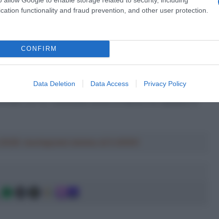
cation functionality and fraud prevention, and other user protection.
a 2026: montepremi minimo di 5.000€!
CONFIRM
o un futuro brillante con lui come capitano – commenta il
ienza che ha, visto che il Giro 2020 è stato solamente il
n corridore che ha del potenziale e potrà essere il nostro
Data Deletion
Data Access
Privacy Policy
a di Adam, ci saranno sicuramente maggiori opportunità per
ntratto con lui, mostrando anche la fiducia che abbiamo in
a 2026: montepremi minimo di 5.000€!
g