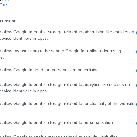
Out
consents
o allow Google to enable storage related to advertising like cookies on
evice identifiers in apps.
o allow my user data to be sent to Google for online advertising
s.
to allow Google to send me personalized advertising.
o allow Google to enable storage related to analytics like cookies on
si è messo al servizio dei capitani ottenendo anche qualche
evice identifiers in apps.
primo successo trionfando alla Settimana Internazionale
 ha chiuso con il 25° posto, terzo corridore nelle gerarchie
o allow Google to enable storage related to functionality of the website
rtenza ora di Adam Yates, avrà sicuramente maggiori spazi in
contratto malgrado non fosse in scadenza al termine di
o allow Google to enable storage related to personalization.
quistare il suo primo successo nel WorldTour, con il trionfo
o allow Google to enable storage related to security, including