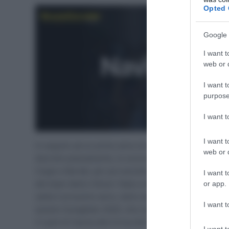
Opted 
Google 
I want t
web or d
I want t
purpose
I want 
I want t
In seguito ad un primo anno di apprendistato, in cui 
web or d
discreto piazzamento, lo scorso anno ha colto il suo 
Coppi e Bartali, per poi esordire al Giro d’Italia, dove
I want t
del team dietro Simon Yates e Mikel Nieve. Con la pa
or app.
salita il prossimo anno, tanto da meritarsi un nuovo 
I want t
questo travagliato 2020, che comunque lo ha visto con
in quel di Cascia alla Corsa dei Due Mari.
I want t