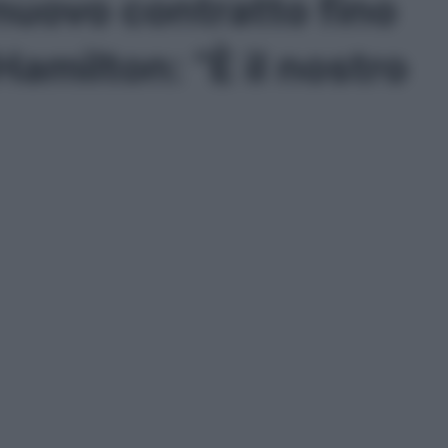
nuovo contratto fino
amilton: “È il nostro