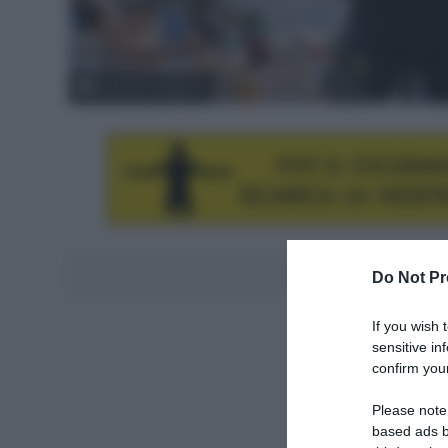
© Tirreno-Adriatico
Aggiungici al
Do Not Pr
If you wish 
sensitive in
confirm your
Please note
based ads b