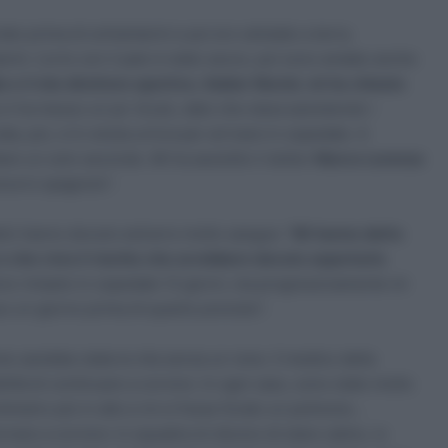
to prima di schiantarmi e poi ero sdraiato a terra.
rmi. L’urto con il palo è stato secco, poi sono andato anche
a e il mio direttore sportivo, Xabier Muriel, mi ha chiesto
i ha messo un po’ di più, dato che stava assistendo i
a, poi, ci è voluta un’ora per arrivare in ospedale. A
re un solo secondo. Mi ha assistito il dottor
Marco Lorenzo
eva lo spagnolo”.
dici hanno dovuto estrarre molto sangue: “
Mi hanno detto
che c’era il rischio che avrebbero dovuto asportarlo
.
no rimasto in ospedale 12 giorni, ma progressivamente mi
o un giorno prima di quanto previsto”.
 sarebbe stata la vita senza un rene. Il medico della
lità di continuare a correre. In ogni caso, sono stato molto
timetro più in alto e mi si fosse forato un polmone…
nare a correre: in squadra mi dicono di stare calmo, io