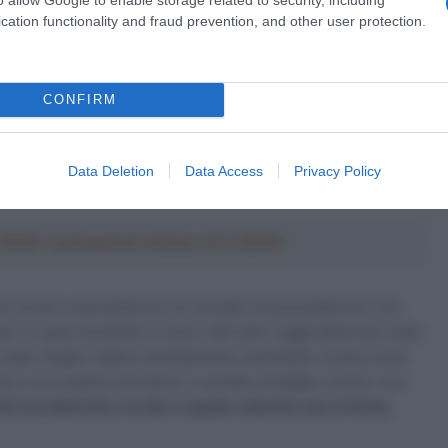
cation functionality and fraud prevention, and other user protection.
 “Stavamo lavorando in testa al gruppo per riprendere la fuga
avarra
– Non stavo bene, perché avevo appena avuto un
prima c’era stata la caduta degli Ineos (
quella che è costata
CONFIRM
to un rallentamento e a quel punto dovevamo riprendere
an
(Bahrain Victorious), rimproverandomi per non so cosa,
Otto Vergaerde
(Trek-Segafredo) mi è passato troppo
Data Deletion
Data Access
Privacy Policy
a 2026: montepremi minimo di 5.000€!
n la mia ruota anteriore ho toccato la sua posteriore. Era
are. In quel momento si sono rotti tutti i raggi della mia ruota
e stato meglio cadere direttamente sull’asfalto, invece sono
iù e non potevo fermarmi. Il cartello stradale, invece, non
 era distrutta e la bici a quella velocità non si ferma