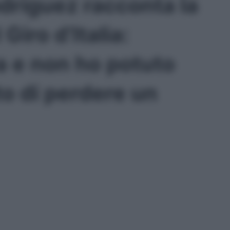
dríguez racconta la
Giro d’Italia:
ra e non ho potuto
to di perdere un