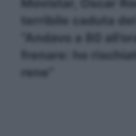
Movistar, Óscar Ro
terribile caduta del 
“Andavo a 80 all’o
frenare: ho rischia
rene”