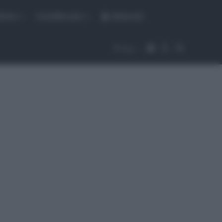
fiche
CicloMercato
Abbonati
Accedi
Cambia aspet
Cerca
Segui