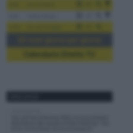
3-9/8
Giro di Polonia
4-8/8
Vuelta a Burgos
5-16/8
Giro del Portogallo
Gli orari giorno per giorno
Calendario Dirette TV
Ultimi articoli
8 Agosto 2026, 19:50
Tour de France Femmes 2026, le accuse di Kasia
Niewiadoma alla squadra di Demi Vollering: “Una
di loro mi ha chiuso contro le transenne”