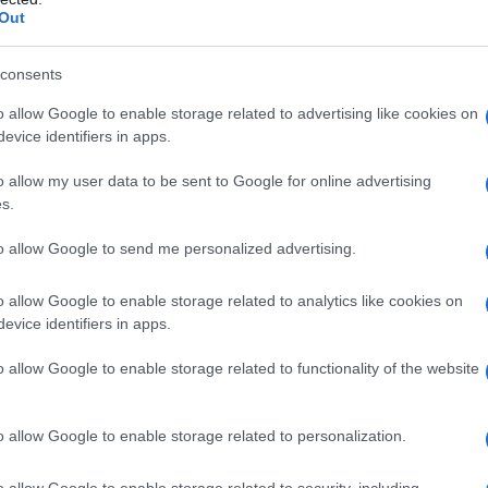
scivolata contro il palo di un cartello stradale. L
e immagini
Out
ondo
e, visto com’è andata e quelle che potevano essere le
ontento. Rodríguez è rimasto ricoverato all’ospedale di
consents
la possibilità di riprendere a pianificare la sua carriera di
o allow Google to enable storage related to advertising like cookies on
evice identifiers in apps.
azioCiclismo
o allow my user data to be sent to Google for online advertising
s.
to allow Google to send me personalized advertising.
o allow Google to enable storage related to analytics like cookies on
evice identifiers in apps.
o allow Google to enable storage related to functionality of the website
o allow Google to enable storage related to personalization.
o allow Google to enable storage related to security, including