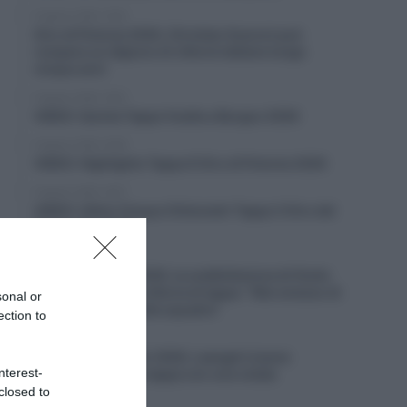
8 Agosto 2026, 19:30
Giro di Polonia 2026, Christian Scaroni può
rompere un digiuno di vittorie italiane lungo
cinque anni
8 Agosto 2026, 19:02
VIDEO: Quinta Tappa Vuelta a Burgos 2026
8 Agosto 2026, 18:59
VIDEO: Highlights Tappa 6 Giro di Polonia 2026
8 Agosto 2026, 18:57
VIDEO: Ultimi Cinque Chilometri Tappa 3 Giro del
Portogallo 2026
8 Agosto 2026, 18:54
Vuelta a Burgos 2026, la soddisfazione di Giulio
Pellizzari dopo la vittoria di tappa: “Mai smesso di
sonal or
credere in me e nella squadra”
ection to
8 Agosto 2026, 18:43
Giro del Portogallo 2026, Leangel Linarez
nterest-
conquista la terza tappa con una volata
lunghissima
closed to