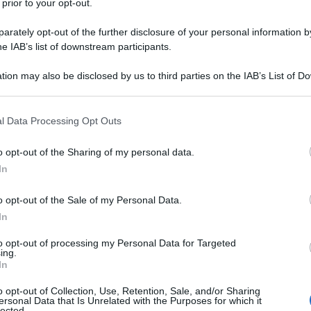
 prior to your opt-out.
rately opt-out of the further disclosure of your personal information by
he IAB’s list of downstream participants.
le tue fonti preferite
tion may also be disclosed by us to third parties on the IAB’s List of 
 that may further disclose it to other third parties.
 that this website/app uses one or more Google services and may gath
l Data Processing Opt Outs
including but not limited to your visit or usage behaviour. You may click 
 to Google and its third-party tags to use your data for below specifi
o opt-out of the Sharing of my personal data.
ogle consent section.
In
o opt-out of the Sale of my Personal Data.
In
to opt-out of processing my Personal Data for Targeted
ing.
In
o opt-out of Collection, Use, Retention, Sale, and/or Sharing
23
. Il corridore spagnolo è caduto in discesa durante la
ersonal Data that Is Unrelated with the Purposes for which it
lected.