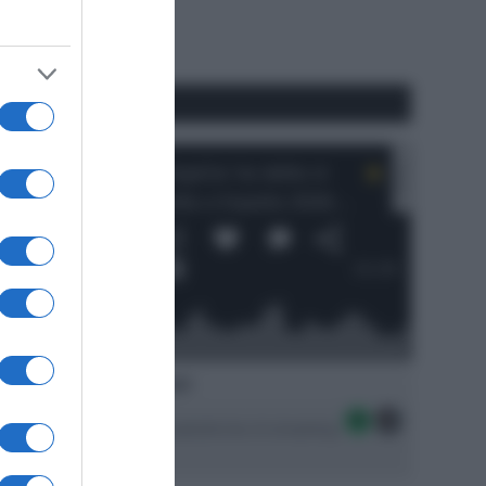
RSS
#SpazioTalk
Ascolta SpazioTalk!
Seguici sulle migliori piattaforme di streaming: