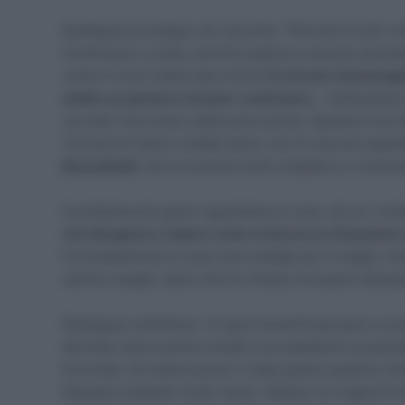
Rodríguez prosegue nel racconto: “Ricordo di aver urla
Continuavo a urlare, perché qualcuno venisse ad aiuta
contro il muro della casa vicina.
È arrivata l’ammiragli
subito se pensavo di poter continuare…
L’ambulanza c
corridori che erano caduti poco prima. Quando è arrivat
Tortona mi hanno trattato bene, non ho dovuto aspetta
Berardinelli
, che era anche molto simpatico e conosc
Il problema più grave riguardava un rene, da cui i me
che bisognava vedere come evolveva la situazione e 
Fortunatamente le cose sono andate per il meglio. So
sentivo meglio, tanto che ho chiesto di essere dimess
Rodríguez sottolinea: “In quei momenti pensavo a come
Movistar aveva anche iniziato a prospettarmi la possibi
fortunato. Se avessi preso il colpo giusto qualche cen
Stavamo andando molto veloci. Adesso ho voglia di tor