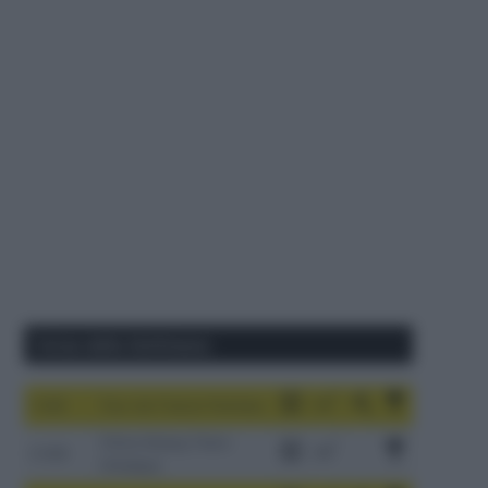
Corse della Settimana
1-9/8
Tour de France Femmes
China Xizang Trans-
2-6/8
Himalaya