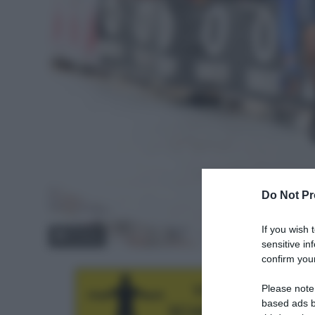
Do Not Pr
If you wish 
© Sirotti
sensitive in
confirm your
Please note
based ads b