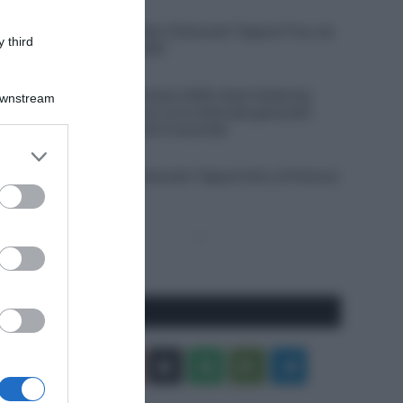
8 Agosto 2026, 18:15
VIDEO: Ultimi Quattro Chilometri Tappa 8 Tour de
 third
France Femmes 2026
8 Agosto 2026, 18:07
Tour de France Femmes 2026, Demi Vollering
Downstream
stacca tutte a Nizza e va in testa alla generale!
Elisa Longo Borghini è seconda
er and store
8 Agosto 2026, 17:31
to grant or
VIDEO: Ultimi 3 Chilometri Tappa 6 Giro di Polonia
ed purposes
2026
Pagina
Prossima
precedente
Pagina
Seguici qui
Facebook
X
You
Apple
Spotify
Google
Telegram
Tube
Play