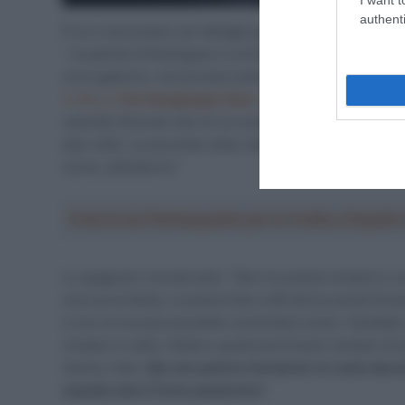
authenti
È lui a raccontare nei dettagli quello che è successo:
– le parole di Rodríguez in un’intervista al
Diario de N
virus gastrico, ma toccava comunque a me tirare. Poco 
il ritiro a
Tao Geoghegan Hart
,
ndr
), quindi c’era sta
velocità. Ricordo che mi si è avvicinato
Jonathan Mil
due volte. La seconda volta, mentre Milan mi parlava,
vicino, all’esterno”.
Crea la tua Fantasquadra per la Vuelta a Españ
Lo spagnolo ricorda tutto: “Non ho potuto evitarlo e co
una curva facile, si poteva fare a 80 all’ora senza fren
e non mi era più possibile controllare la bici. Sarebb
rimasto in sella. Vedevo quella avvicinarsi sempre di p
l’avevo visto.
Ma non potevo fermarmi: la ruota davanti
usando solo il freno posteriore
“.