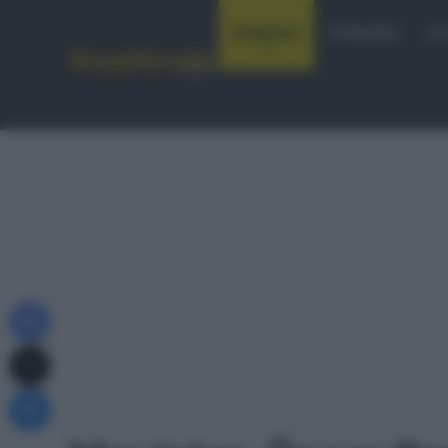
Notizie
Startlist
Co
Facebook
X
Messenger