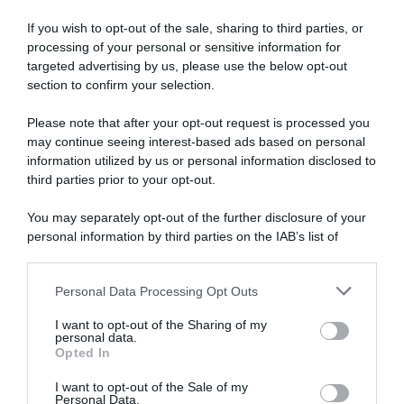
Articoli correlati
cui
trova
If you wish to opt-out of the sale, sharing to third parties, or
posto
processing of your personal or sensitive information for
anche
targeted advertising by us, please use the below opt-out
Vincenzo
section to confirm your selection.
Albanese
Please note that after your opt-out request is processed you
may continue seeing interest-based ads based on personal
information utilized by us or personal information disclosed to
Tour de France 2025,
Fernando Gaviria: “Scoprire
third parties prior to your opt-out.
I Migliori Momenti del 2025
da un post che non avrei
28 Novembre 2025, 20:00
partecipato è stata la cosa
You may separately opt-out of the further disclosure of your
che mi ha dato più fastidio”
personal information by third parties on the IAB’s list of
11 Febbraio 2026, 13:55
downstream participants.
Personal Data Processing Opt Outs
This information may also be disclosed by us to third parties
on the IAB’s List of Downstream Participants that may further
I want to opt-out of the Sharing of my
disclose it to other third parties.
personal data.
Opted In
Please note that this website/app uses one or more Google
services and may gather and store information including but
I want to opt-out of the Sale of my
Personal Data.
not limited to your visit or usage behaviour. You may click to