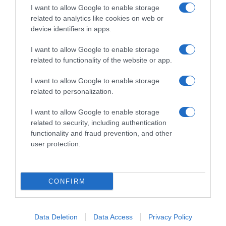
diversi – Italia presente 3
I want to allow Google to enable storage
volte
related to analytics like cookies on web or
18 Settembre 2025, 14:27
device identifiers in apps.
I want to allow Google to enable storage
related to functionality of the website or app.
Commenta
I want to allow Google to enable storage
related to personalization.
I want to allow Google to enable storage
© Copyright 2026, All Rights Reserved Designed by
related to security, including authentication
functionality and fraud prevention, and other
©SpazioCiclismo
Preferenze Privacy
user protection.
Contatti
Redazione
Privacy & Cookie Policy
Pubblicità
Lavora con noi
VeloPro
CONFIRM
Facebook
X
You
Apple
Spotify
Google
Telegram
RSS
Tube
Play
Data Deletion
Data Access
Privacy Policy