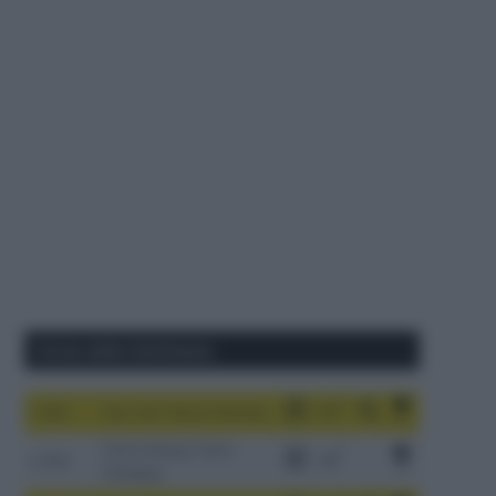
Corse della Settimana
1-9/8
Tour de France Femmes
China Xizang Trans-
2-6/8
Himalaya