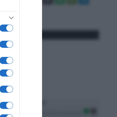
Tube
Play
RSS
#SpazioTalk
Ascolta SpazioTalk!
Seguici sulle migliori piattaforme di streaming: