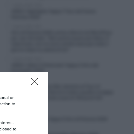
7 Agosto 2026, 19:56
VIDEO: Highlights Tappa 7 Tour de France
Femmes 2026
7 Agosto 2026, 19:47
Giro di Polonia 2026, prima vittoria nel WorldTour
per Jan Christen: “Non potrei essere più felice. È
stata tosta, non mi sono sentito bene per tutto il
giorno dopo la caduta di ieri”
7 Agosto 2026, 19:25
VIDEO: Ultimi 4 Chilometri Tappa 2 Giro del
Portogallo 2026
7 Agosto 2026, 19:20
Solution Tech Nippo Rali, dominio al Tour of
Kahramanmaraş: vittoria in tutte e quattro le tappe
sonal or
e nella classifica finale (e più di 100 punti UCI
guadagnati)
ection to
7 Agosto 2026, 18:55
VIDEO: Highlights Tappa 5 Giro di Polonia 2026
nterest-
closed to
7 Agosto 2026, 18:45