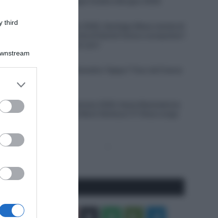
VIDEO: Quarta Tappa Vuelta a Burgos 2026
7 Agosto 2026, 18:27
 third
Giro del Portogallo 2026, Santiago Mesa resiste di
un soffio alla rimonta di Daniel Cavia e conquista il
primo successo tra i pro’
Downstream
7 Agosto 2026, 17:59
VIDEO: Ultimo Chilometro Tappa 7 Tour de France
Femmes 2026
er and store
to grant or
7 Agosto 2026, 17:38
ed purposes
Tour de France Femmes 2026, Kasia Niewiadoma
ribalta la corsa sul Mont Ventoux! 3ª Elisa Longo
Borghini
Pagina
Prossima
precedente
Pagina
Seguici qui
Facebook
X
You
Apple
Spotify
Google
Telegram