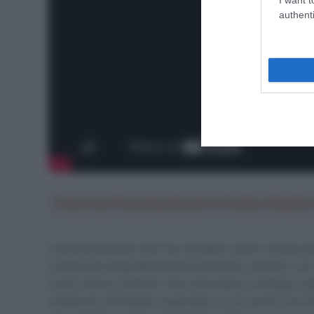
authenti
Crea la tua Fantasquadra per la Vuelta a Españ
La Parigi-Roubaix 2021 ha ricordato a tutti il motivo 
un’edizione disputata eccezionalmente a ottobre, con 
nostro Sonny Colbrelli. Una corsa epica, tra fango, cad
velodromo di Roubaix superando in uno sprint a tre F