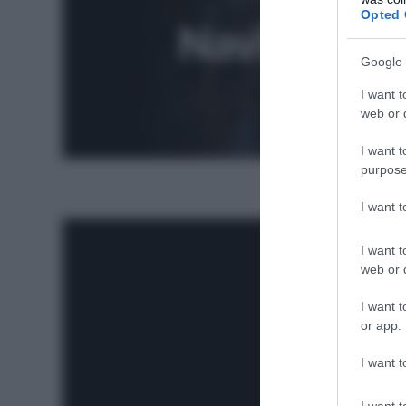
Opted 
Google 
I want t
web or d
I want t
purpose
1: Parigi 
I want 
I want t
web or d
I want t
or app.
I want t
I want t