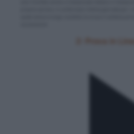
aver trionfato anche a Campionato Italiano e Campiona
propria carriera. A confermare l’ottima giornata per i co
quale aveva a lungo condotto la corsa in solitaria prim
successione.
2: Prova in Lin