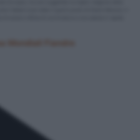
to Europeo, ha così suggellato la miglior stagione della
lori italiani è poi stato il quarto posto di Gianni Moscon, il
a di essere vittima di una foratura e una caduta in rapida
ea Mondiali Fiandre