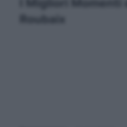
I Migliori Momenti d
Roubaix