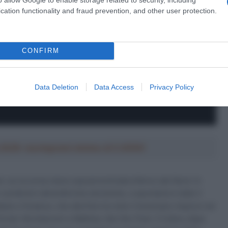
cation functionality and fraud prevention, and other user protection.
CONFIRM
Data Deletion
Data Access
Privacy Policy
a 2026: montepremi minimo di 5.000€!
per cui la corsa viene soprannominata Inferno del Nord. In
condizioni atmosferiche durissime, a spuntarla è stato il
ute e forature, che alla fine ha visto il bresciano imporsi nel
lorian Vermeersch e Mathieu Van Der Poel. Il Cobra, dopo