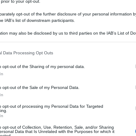
 prior to your opt-out.
rately opt-out of the further disclosure of your personal information by
he IAB’s list of downstream participants.
tion may also be disclosed by us to third parties on the IAB’s List of 
e arrivato il momento di ripercorrerla, proponendovi come di
 that may further disclose it to other third parties.
 segnalandovi la nostra classifica dei migliori momenti di
 that this website/app uses one or more Google services and may gath
opo un lungo confronto all’interno della redazione. Nel corso
l Data Processing Opt Outs
including but not limited to your visit or usage behaviour. You may click 
o dopo giorno, le corse che più ci hanno emozionato e
 to Google and its third-party tags to use your data for below specifi
o opt-out of the Sharing of my personal data.
tidiano che ci porterà infine a svelare la corsa che
ogle consent section.
In
a la nostra top 10, chiederemo anche a voi di votare tramite
ressioni saranno corrisposte anche dalle vostre.
o opt-out of the Sale of my Personal Data.
In
azioCiclismo
to opt-out of processing my Personal Data for Targeted
ing.
In
o opt-out of Collection, Use, Retention, Sale, and/or Sharing
ersonal Data that Is Unrelated with the Purposes for which it
lected.