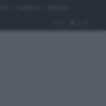
fiche
CicloMercato
Abbonati
Accedi
Cambia aspet
Cerca
Segui