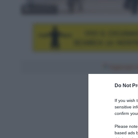
© BettiniPhoto
Aggiungici al
Do Not Pr
If you wish 
sensitive in
confirm your
Please note
based ads b