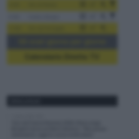
3-9/8
Giro di Polonia
4-8/8
Vuelta a Burgos
5-16/8
Giro del Portogallo
Gli orari giorno per giorno
Calendario Dirette TV
Ultimi articoli
7 Agosto 2026, 20:00
Tour de France Femmes 2026, Elisa Longo
Borghini terza sul Mont Ventoux: “Non posso
lamentarmi, oggi ho corso molto bene”