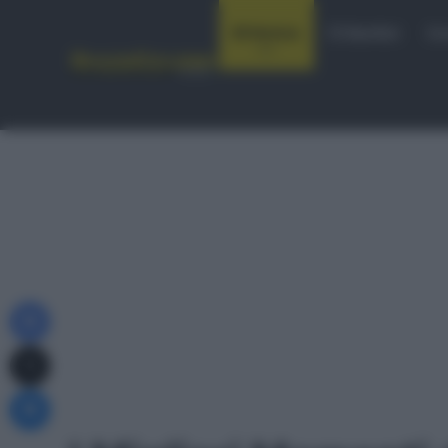
Notizie
Startlist
Co
Facebook
X
Messenger