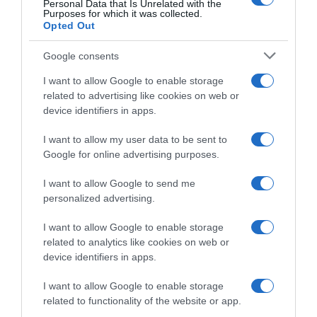
Personal Data that Is Unrelated with the
Purposes for which it was collected.
Opted Out
Google consents
I want to allow Google to enable storage
related to advertising like cookies on web or
device identifiers in apps.
I want to allow my user data to be sent to
Tour de France Daily #10, La
Tour de France Daily #9 – Il
Google for online advertising purposes.
rivincita di Tadej Pogačar a
numero di Van Der Poel e la
Le Lioran (Podcast)
tattica della UAE (podcast)
I want to allow Google to send me
14 Luglio 2026, 20:24
12 Luglio 2026, 20:01
personalized advertising.
I want to allow Google to enable storage
related to analytics like cookies on web or
device identifiers in apps.
I want to allow Google to enable storage
related to functionality of the website or app.