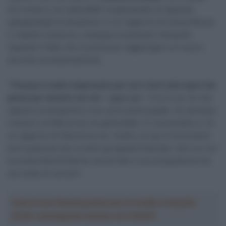
l’ex numero uno della BMC ha già parlato al riguardo,
spiegandogli la situazione. In un rapporto di mutua fiducia
e rispetto reciproco, Lelangue è piuttosto tranquillo
riguardo il fatto che si possa poi raggiungere un nuovo
accordo successivamente.
“
Thomas è molto importante per noi e farò tutto quel che
posso per tenerlo con noi
– aggiunge – E lui lo sa. So che
capisce la situazione e non sono preoccupato. Se dovesse
ricevere un’offerta me ne parlerebbe. Ci conosciamo e c’è
un rapporto di fiducia tra noi. Inoltre, lui qui si trova bene
ed è qualcosa che va oltre gli aspetti finanziari. Qui con noi
ha molta libertà libertà, sia nel fare il suo programma che
nel modo di correre”.
Crea la tua Fantasquadra per la Vuelta a España
2026: montepremi minimo di 5.000€!