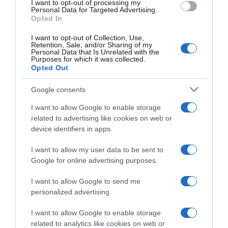
I want to opt-out of processing my
consent section.
Personal Data for Targeted Advertising.
Lotto Soudal, il GM John
Lotto Soudal, il GM John
Opted In
Lelangue valuta la prima
Lelangue non teme di
parte di 2022: “Prevale la
perdere la licenza WorldTour
I want to opt-out of Collection, Use,
delusione, ma la stagione è
a fine anno: “Non
Retention, Sale, and/or Sharing of my
ancora lunga e possono
cambieremo il nostro DNA
Personal Data that Is Unrelated with the
Purposes for which it was collected.
succedere molte cose”
per andare a caccia di punti
Opted Out
ovunque”
27 Aprile 2022, 15:30
16 Gennaio 2022, 8:45
Google consents
I want to allow Google to enable storage
related to advertising like cookies on web or
device identifiers in apps.
I want to allow my user data to be sent to
BikeExchange-Jayco,
Intermarché-Wanty-Gobert,
Google for online advertising purposes.
rinnovo per Alexander
presi i giovani Julius
Konychev: “Spero di ripagare
Johansen e Hugo Page
I want to allow Google to send me
la fiducia e ottenere risultati
7 Settembre 2021, 15:54
personalized advertising.
importanti”
25 Novembre 2021, 10:42
I want to allow Google to enable storage
related to analytics like cookies on web or