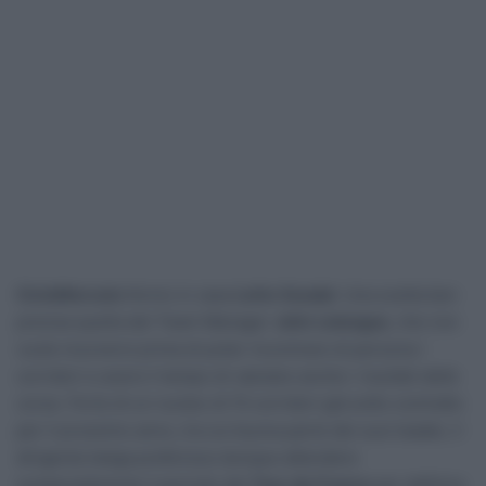
CicloMercato
fermo in casa
Lotto Soudal
. Una scelta ben
precisa quella del Team Manager
John Lelangue
, che non
vuole muoversi prima di poter incontrare di persona i
corridori e avere il tempo di valutare anche i risultati delle
corse. Forte di un nucleo di 15 corridori già sotto contratto
per il prossimo anno, tra cui buona parte dei suoi leader, il
dirigente belga preferisce dunque attendere
sostanzialmente il periodo del
Tour de France
per definire