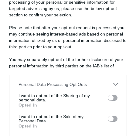
affidabili
processing of your personal or sensitive information for
dopo
targeted advertising by us, please use the below opt-out
10
section to confirm your selection.
minuti
ma
Please note that after your opt-out request is processed you
non
may continue seeing interest-based ads based on personal
Caso Uijtdebroeks, John
Giro di Polonia, John
c'è"
information utilized by us or personal information disclosed to
Lelangue e Brent Copeland
Lelangue è il nuovo GM: “Non
third parties prior to your opt-out.
dicono la loro: “Come può
è stato facile lasciare la Lotto
succedere qualcosa del
Soudal, ma avevo bisogno di
genere? Imbarazzante è dire
una nuova sfida”
You may separately opt-out of the further disclosure of your
poco”
personal information by third parties on the IAB’s list of
30 Settembre 2022, 19:01
downstream participants.
10 Dicembre 2023, 15:17
Personal Data Processing Opt Outs
This information may also be disclosed by us to third parties
on the IAB’s List of Downstream Participants that may further
I want to opt-out of the Sharing of my
disclose it to other third parties.
personal data.
Opted In
Please note that this website/app uses one or more Google
services and may gather and store information including but
I want to opt-out of the Sale of my
Personal Data.
not limited to your visit or usage behaviour. You may click to
Opted In
grant or deny consent to Google and its third-party tags to
use your data for below specified purposes in below Google