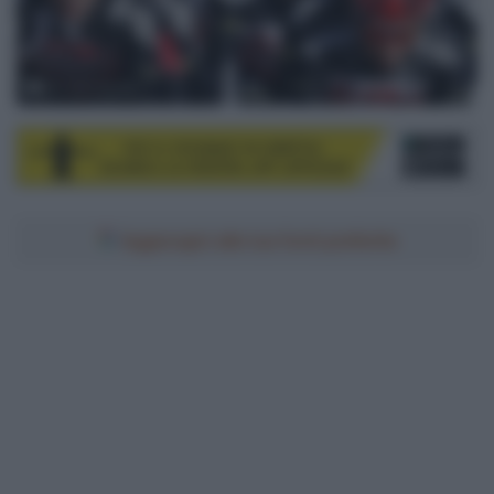
© Lotto Soudal
Aggiungici alle tue fonti preferite