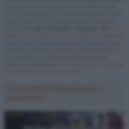
eventuali rinnovi o innesti. Mentre altri devono dunque
muoversi per assicurare la continuità del proprio progetto
e capire come costruire il proprio team per il prossimo
anno, su tutte
Ag2r La Mondiale
e
Groupama – FDJ
che in
questo periodo hanno rinnovato molti dei propri capitani
, la
squadra belga è dunque tranquilla e può valutare con più
serenità la situazione complessiva, anche attendendo le
nuove direttive UCI riguardo la composizione delle
squadre il prossimo anno (
di cui vi parlavamo nella puntata
di SpazioTalk della scorsa settimana
).
Troppa pubblicità? Abbonati gratis a
SpazioCiclismo