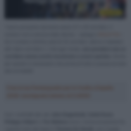
“L’anno prossimo dovremo avere 27 o 25 corridori, il
numero non è ancora stato deciso – spiega a
WielerFlits
–
Se il numero minimo sarà di 25 corridori, allora ci bastano
altri dieci corridori […] Ad ogni modo,
non prenderò mai un
corridore senza averlo incontrato e averci parlato
. Anche
per questo è necessario che prima di tutto si possa tornare
alla normalità”.
Crea la tua Fantasquadra per la Vuelta a España
2026: montepremi minimo di 5.000€!
Con i contratti dei vari
John Degenkolb
,
Caleb Ewan
,
Philippe Gilbert
e
Tim Wellens
sicuri, l’unica eccezione fra
i grandi nomi del team è
Thomas De Gendt
, con il quale