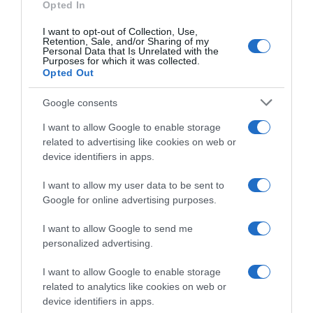
un nuovo capitolo, punto alle
Opted In
2 Dicembre 2022, 14:01
Olimpiadi di Parigi 2024”
I want to opt-out of Collection, Use,
30 Novembre 2022, 14:59
Retention, Sale, and/or Sharing of my
Personal Data that Is Unrelated with the
Purposes for which it was collected.
Opted Out
Google consents
I want to allow Google to enable storage
related to advertising like cookies on web or
device identifiers in apps.
I want to allow my user data to be sent to
Google for online advertising purposes.
Lotto Soudal, prima annata
Tour de France 2023, la Lotto
tra i pro’ complicata per
Soudal gradisce il percorso:
I want to allow Google to send me
Jarrad Drizners tra infortuni
“8 tappe per gli sprinter, non
personalized advertising.
e covid: “Non è stata una
ci possiamo lamentare”
grande stagione per me”
28 Ottobre 2022, 19:27
I want to allow Google to enable storage
20 Novembre 2022, 15:35
related to analytics like cookies on web or
device identifiers in apps.