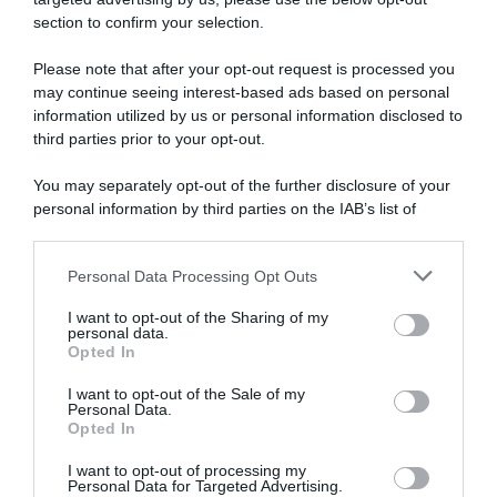
section to confirm your selection.
Please note that after your opt-out request is processed you
may continue seeing interest-based ads based on personal
Caso Uijtdebroeks, John
information utilized by us or personal information disclosed to
Lotto Soudal, Xandres
Lelangue e Brent Copeland
Vervloesem annuncia il ritiro
third parties prior to your opt-out.
dicono la loro: “Come può
a 22 anni: “Il ciclismo non mi
succedere qualcosa del
rende felice”
You may separately opt-out of the further disclosure of your
genere? Imbarazzante è dire
19 Dicembre 2022, 11:25
poco”
personal information by third parties on the IAB’s list of
downstream participants.
10 Dicembre 2023, 15:17
Personal Data Processing Opt Outs
This information may also be disclosed by us to third parties
on the IAB’s List of Downstream Participants that may further
I want to opt-out of the Sharing of my
disclose it to other third parties.
personal data.
Opted In
Please note that this website/app uses one or more Google
services and may gather and store information including but
I want to opt-out of the Sale of my
Personal Data.
not limited to your visit or usage behaviour. You may click to
Opted In
grant or deny consent to Google and its third-party tags to
use your data for below specified purposes in below Google
Lotto-Soudal, l’addio di
I want to opt-out of processing my
Bilancio Squadre 2022: Lotto
Roger Kluge: “Per me inizia
consent section.
Personal Data for Targeted Advertising.
Soudal