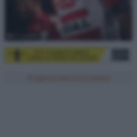
© Facepeeters
Aggiungici alle tue fonti preferite