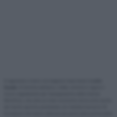
Si appresta a vivere una stagione importante la
Lotto
Soudal
. Al termine dell’anno, infatti, entrerà in vigore il
nuovo regolamento per l’assegnazione delle licenze
WorldTour, che oltre ai criteri economici terrà conto anche
del merito sportivo premiando con l’ambita licenza le 18
formazioni che hanno ottenuto più punti nella somma delle