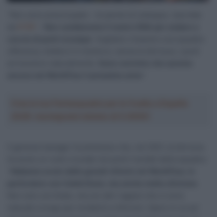
“Non sono preoccupato – le parole di Lelangue, riportate
da
RTBF
–
Non cambieremo il nostro DNA per andare a
caccia di punti ovunque
. Vogliamo rimanere una squadra
offensiva, metterci in mostra e, senza la sfortuna, i punti
arriveranno naturalmente.
Sono convinto che saremo
ancora nel WorldTour il prossimo anno
“.
Crea la tua Fantasquadra per la Vuelta a España
2026: montepremi minimo di 5.000€!
Il general manager ha ammesso che, nel 2021, la sfortuna
ha avuto un ruolo cruciale nei pochi risultati della squadra:
“
Abbiamo avuto delle grandi vittorie nel WorldTour, in
particolare con Caleb Ewan, ma anche molta sfortuna
.
Non solo con Ewan, ma con altri ragazzi che ci sono
mancati a lungo per incidenti e infortuni. Spero in un po’