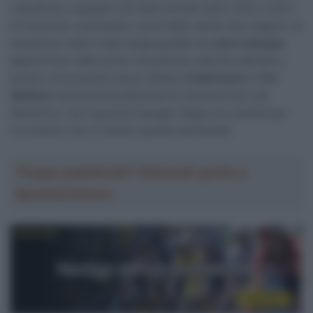
classifiche a squadre UCI delle annate 2020, 2021 e 2022.
Al momento, sommando i punti delle ultime due stagioni, la
situazione vede il team belga guidato da
John Lelangue
appena fuori dalle prime 18 posizioni; alla fine dell’anno,
quindi, la formazione dove militano
Caleb Ewan
e
Tim
Wellens
rischia potenzialmente di rimanere fuori dal
WorldTour, ma il general manager belga non sembra per
ora temere che si realizzi questa eventualità.
Troppa pubblicità? Abbonati gratis a
SpazioCiclismo