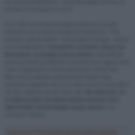
più di fortuna quest’anno. Il clima nel gruppo è buono, la
volontà e le motivazioni ci sono”.
Per il 2022, la formazione belga punterà ancora sulle
classiche e sui successi di tappa nei Grandi Giri: “E far
crescere i giovani talenti – ha proseguito Lelange – Questo
non lo cambieremo.
Ovviamente vorremmo vincere una
Monumento, ma bisogna essere realistici
. Sarà difficile,
anche se avremo possibilità in primavera con ragazzi come
Victor Campenaerts, Florian Vermeersch e Brent Van
Moer, ma non abbiamo intenzione di metterli sotto
pressione. Sappiamo che non è facile correre contro Wout
van Aert, Mathieu van der Poel o altri.
Ma d’altronde, chi
avrebbe pensato che Alberto Bettiol vincesse il Giro
delle Fiandre? Quindi bisogna sempre sperare
“, ha
concluso il 52enne.
Crea la tua Fantasquadra per la Vuelta a España