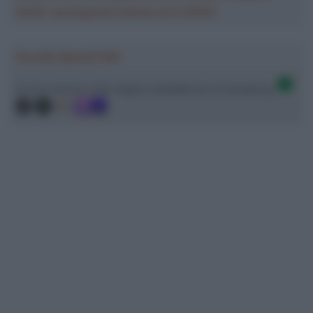
2026: montepremi minimo di 5.000€!
Ascolta SpazioTalk!
Ci trovi anche sulle migliori piattaforme di streaming