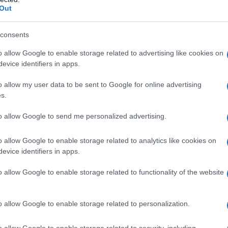
Out
consents
o allow Google to enable storage related to advertising like cookies on
evice identifiers in apps.
o allow my user data to be sent to Google for online advertising
s.
to allow Google to send me personalized advertising.
o allow Google to enable storage related to analytics like cookies on
a 2026: montepremi minimo di 5.000€!
evice identifiers in apps.
o allow Google to enable storage related to functionality of the website
o allow Google to enable storage related to personalization.
g
o allow Google to enable storage related to security, including