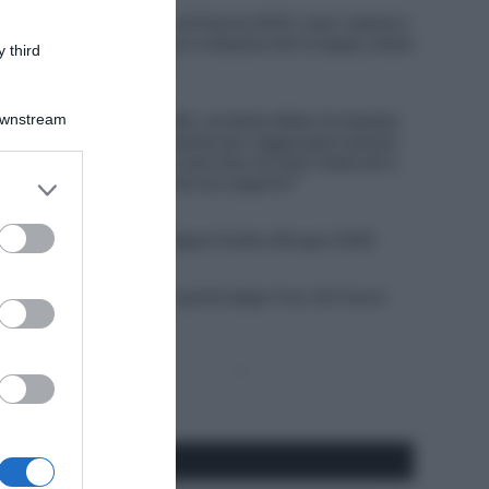
Un Anno Fa… Giro di Polonia 2025, maxi-caduta e
corsa neutralizzata: si disputa solo la tappa, tempi
 third
congelati (Video)
5 Agosto 2026, 19:43
Downstream
Giro di Polonia 2026, Jonathan Milan fa tripletta:
“Ho lavorato duramente per raggiungere questo
livello; la fuga? Ho visto due corridori attaccati e
er and store
mi son detto: perché non seguirli?”
to grant or
5 Agosto 2026, 19:35
ed purposes
VIDEO: Seconda Tappa Vuelta a Burgos 2026
5 Agosto 2026, 19:30
VIDEO: Highlights quinta tappa Tour de France
Femmes 2026
Pagina
Prossima
precedente
Pagina
Seguici qui