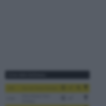
Corse della Settimana
1-9/8
Tour de France Femmes
China Xizang Trans-
2-6/8
Himalaya