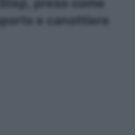
Step, preso come
Esports e canottiere