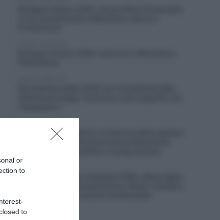
Bretagne Classic 2026, annunciate le 24 squadre
al via: presenti tutte le WorldTour oltre a 6
Professional
6 Agosto 2026, 9:55
Bretagne Classic 2026, il percorso (Altimetria e
Planimetria)
6 Agosto 2026, 9:30
Mondiali Bruxelles 2030, per il presidente della
federazione belga “il percorso sarà magnifico ed
impegnativo”
6 Agosto 2026, 8:55
Team Flanders-Baloise, la chiusura della squadra
“porterà a una diminuzione dei professionisti
fiamminghi nel WorldTour a lungo termine”
sonal or
6 Agosto 2026, 8:12
ection to
China Xizang Trans-Himalaya 2026, ultima tappa
a Willie Smit – 3° Davide Persico, Raman Tsishkou
conquista la corsa davanti ad Alexander
nterest-
Konychev
closed to
6 Agosto 2026, 8:00