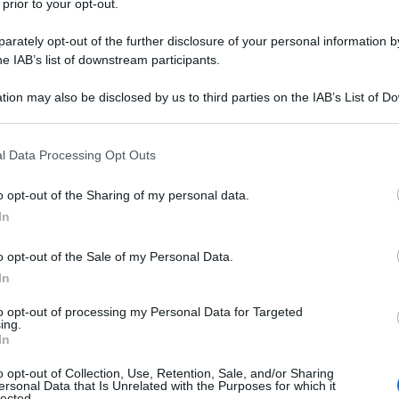
 prior to your opt-out.
rately opt-out of the further disclosure of your personal information by
he IAB’s list of downstream participants.
tion may also be disclosed by us to third parties on the IAB’s List of 
 that may further disclose it to other third parties.
 that this website/app uses one or more Google services and may gath
l Data Processing Opt Outs
 come stagista del campione del mondo di Esports,
Jason
including but not limited to your visit or usage behaviour. You may click 
canottiere ma si è messo in luce recentemente anche nel
 to Google and its third-party tags to use your data for below specifi
o opt-out of the Sharing of my personal data.
sports organizzato dall’UCI in collaborazione con Zwift lo
ogle consent section.
In
 che dimostra come sia possibile, soprattutto di questi
entare competitivi in sport molto diversi. Lo stesso Osborne
o opt-out of the Sale of my Personal Data.
ciclismo” che finora non aveva potuto impegnarsi al 100% a
In
iventato campione del mondo nel 2018 e ha recentemente
to opt-out of processing my Personal Data for Targeted
o 2020.
ing.
In
azioCiclismo
o opt-out of Collection, Use, Retention, Sale, and/or Sharing
ersonal Data that Is Unrelated with the Purposes for which it
lected.