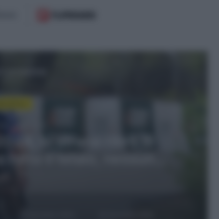
 il prossimo
cloMercato
bre 2022, 14:24
 il fratello di Van der
ato nella squadra di
borne “promosso” al suo
osto
21 Dicembre 2022,
29 Dicembre 2021,