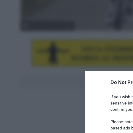
© Deceuninck-Quick-Step
Aggiungici al
Do Not Pr
If you wish 
sensitive in
confirm your
Please note
based ads b