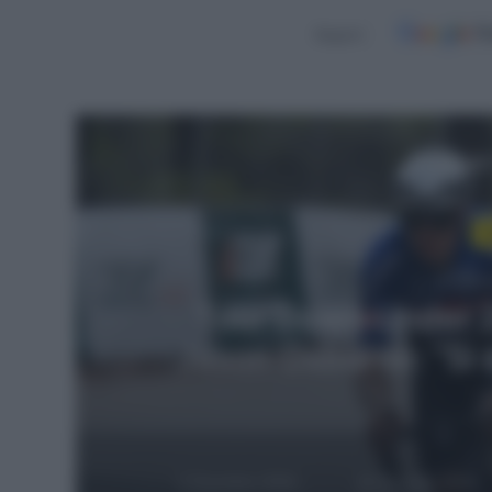
Seguici
Leggi
Ci
21 Dicem
Alpecin-Deceuninck,
Poel sarà spost
sviluppo: Jason Os
p
5 Dicembre 2025,
20 Gennaio 2024,