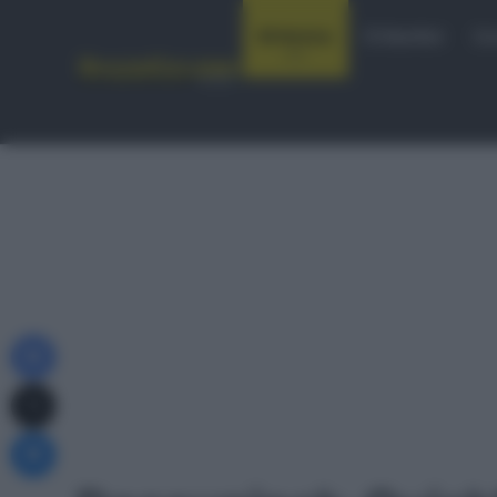
Notizie
Startlist
Co
Facebook
X
Messenger