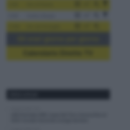
3-9/8
Giro di Polonia
4-8/8
Vuelta a Burgos
5-16/8
Giro del Portogallo
Gli orari giorno per giorno
Calendario Dirette TV
Ultimi articoli
6 Agosto 2026, 10:37
UAE Emirates XRG, Isaac Del Toro rinnova fino al
2031, trovato l’accordo a lungo termine
6 Agosto 2026, 10:31