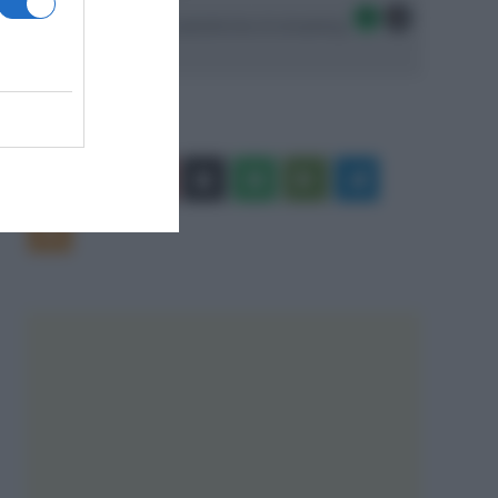
Seguici sulle migliori piattaforme di streaming:
Facebook
X
You
Apple
Spotify
Google
Telegram
Tube
Play
RSS