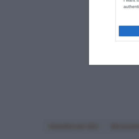
authenti
CicloMercato 2021
Deceuninc