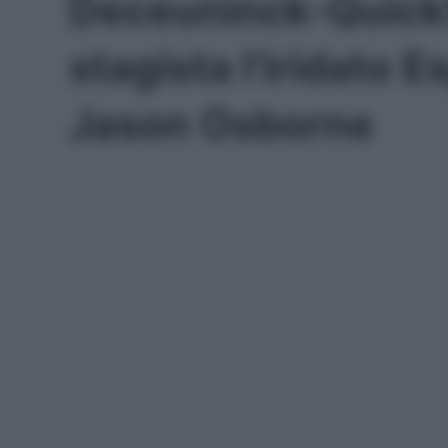
Deceuninck-Quick
stagista l’iridato 
Jason Osborne