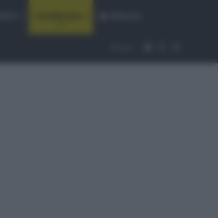
fiche
CicloMercato
Abbonati
Accedi
Cambia aspet
Cerca
Segui