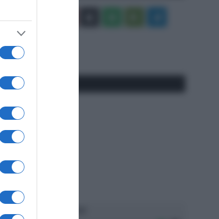
Facebook
X
You
Apple
Spotify
Google
Telegram
Tube
Play
RSS
#SpazioTalk
Ascolta SpazioTalk!