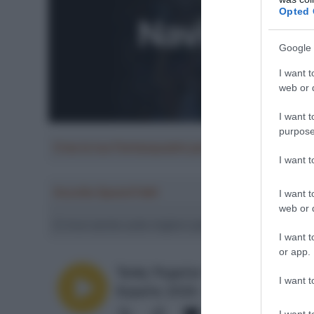
Opted 
Google 
I want t
web or d
I want t
purpose
Crea la tua Fantasquadra per la Vuelta a Españ
I want 
Ascolta SpazioTalk!
I want t
web or d
Ci trovi anche sulle migliori piattaforme di streamin
I want t
or app.
I want t
I want t