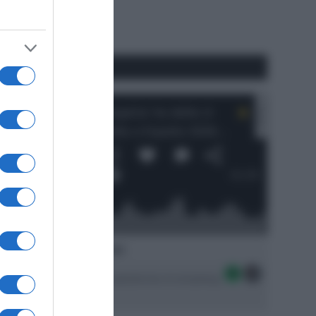
RSS
#SpazioTalk
Ascolta SpazioTalk!
Seguici sulle migliori piattaforme di streaming: