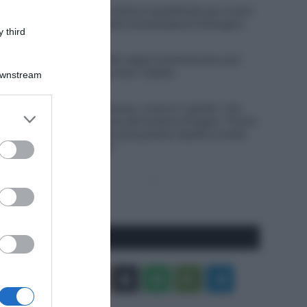
Doping, Giovanni Carboni squalificato per 4 anni
a seguito di anomalie nel passaporto biologico
 third
6 Agosto 2026, 15:55
Giro di Polonia 2026, tappa neutralizzata e poi
accorciata per una maxi-caduta
Downstream
6 Agosto 2026, 13:16
Tour de France Femmes, cresce il “partito” che
er and store
spinge per l’aumento del numero di tappe: “Ormai
to grant or
c’è un interesse ben più grande rispetto a molte
ed purposes
altre gare maschili”
Pagina
Prossima
precedente
Pagina
Seguici qui
Facebook
X
You
Apple
Spotify
Google
Telegram
Tube
Play