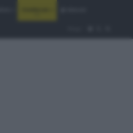
fiche
CicloMercato
Abbonati
Accedi
Cambia aspet
Cerca
Segui