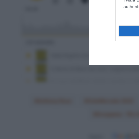
authenti
Anthony Roux
CicloMercato 2022
Groupama - FDJ 
Seguici