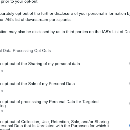
 prior to your opt-out.
rately opt-out of the further disclosure of your personal information by
he IAB’s list of downstream participants.
tion may also be disclosed by us to third parties on the IAB’s List of 
 rinnovato i propri contratti con la Groupama-FDJ.
 that may further disclose it to other third parties.
024, mentre gli altri due hanno la permanenza assicurata
 that this website/app uses one or more Google services and may gath
ttualmente impegnato nella Vuelta e rappresenta una delle
l Data Processing Opt Outs
including but not limited to your visit or usage behaviour. You may click 
rrottamente dall’estate del 2007. Lienhard, 28enne svizzero,
 to Google and its third-party tags to use your data for below specifi
o opt-out of the Sharing of my personal data.
n giorno, mentre il giovanissimo britannico Jake Stewart già
ogle consent section.
In
e classiche del nord, chiudendo al secondo posto la Omloop
o opt-out of the Sale of my Personal Data.
In
azioCiclismo
to opt-out of processing my Personal Data for Targeted
ing.
In
o opt-out of Collection, Use, Retention, Sale, and/or Sharing
ersonal Data that Is Unrelated with the Purposes for which it
lected.