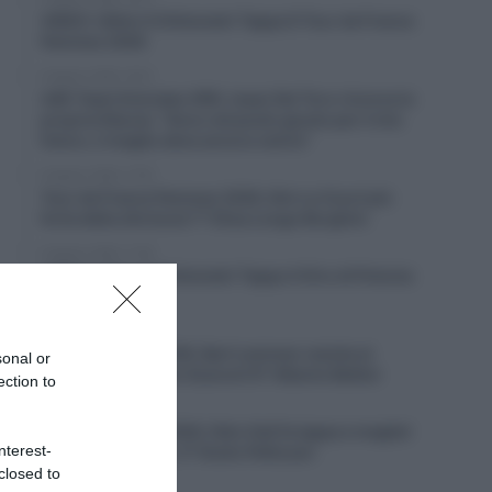
VIDEO: Ultimi 4 Chilometri Tappa 6 Tour de France
Femmes 2026
6 Agosto 2026, 18:10
UAE Team Emirates XRG, Isaac Del Toro rinnova la
propria fiducia: “Sono nel posto giusto per il mio
futuro, il meglio deve ancora venire”
6 Agosto 2026, 17:55
Tour de France Femmes 2026, Kim Le Court più
forte della sfortuna! 7ª Elisa Longo Borghini
6 Agosto 2026, 17:28
VIDEO: Ultimi 3 Chilometri Tappa 4 Giro di Polonia
2026
6 Agosto 2026, 16:51
Giro di Polonia 2026, Bart Lemmen resiste al
sonal or
ritorno di Christian Scaroni! 6° Alberto Bettiol
ection to
6 Agosto 2026, 16:38
Vuelta a Burgos 2026, Felix Gall fa tappa e maglia!
nterest-
2° Giulio Ciccone, 3° Giulio Pellizzari
closed to
6 Agosto 2026, 16:13