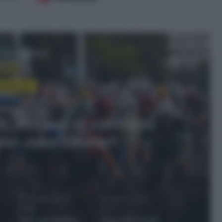
 il prossimo
ntesi Gare
no 2025, 17:09
2025, volata vincente di
Jonathan Milan, Remco
 Giallo nonostante una
 nel finale
12 Giugno 2025,
12 Agosto 2024,
17:09
11:22
t
Giro del Delfinato 2025, volata vincente di Jake Stewart! 5° Jonathan Milan, Remco Evenepoel resta in Giallo nonostante una caduta nel finale
Tudor Pro Cycling, annunciati i nuovi acquisti March Hirschi e Fabian Lienhard