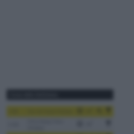
Corse della Settimana
1-9/8
Tour de France Femmes
China Xizang Trans-
2-6/8
Himalaya