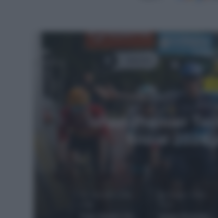
Leggi
Si
12 Giug
Giro del Delfinato 
Jake Stewart! 5° 
Evenepoel resta in
caduta
26 Gennaio 2026,
18 Giugno 2025,
8:39
10:12
Tour Down Under 2026, clavicola fratturata per Jake Stewart
Israel-Premier Tech, rinnovo di contratto fino al 2028 per Jake Stewar