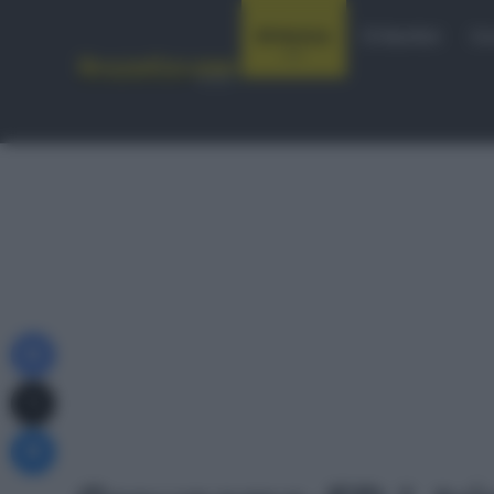
Notizie
Startlist
Co
Facebook
X
Messenger