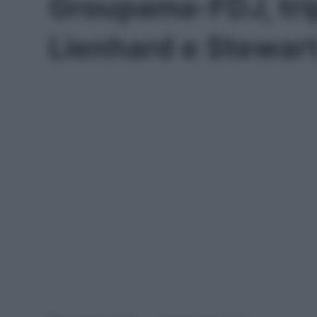
Groupama-FDJ, trip
Lienhard e Stewar