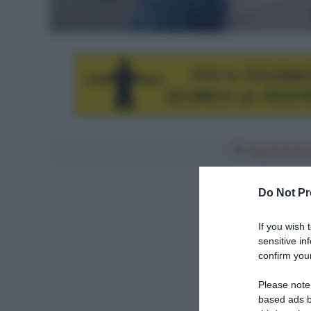
Aggiungici al
Do Not Pr
If you wish 
sensitive in
confirm your
Please note
based ads b