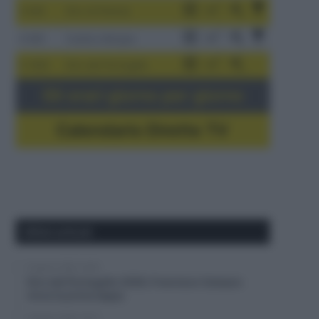
3-9/8
Giro di Polonia
4-8/8
Vuelta a Burgos
5-16/8
Giro del Portogallo
Gli orari giorno per giorno
Calendario Dirette TV
Ultimi articoli
6 Agosto 2026, 18:26
Giro del Portogallo 2026, Francisco Campos
vince la prima tappa
6 Agosto 2026, 18:13