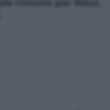
lo rinnovo per Roux,
t