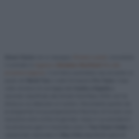
Simon Clarke
non si rassegna.
Rimasto a piedi
, nonostante
il contratto lo
legasse a
Qhubeka-NextHash
fino alla
prossima stagione
, il corridore australiano sta cercando un
posto nel
World Tour
o nelle formazioni
Pro Team
. Il due
volte vincitore di una tappa alla
Vuelta a España
e
secondo classificato alla Amstel Gold Race 2019, non ha
divisa su cui attaccare un numero. Nonostante questo sta
proseguendo la sua preparazione fiducioso di trovare una
soluzione entro la fine di gennaio, mese in cui prenderà il
via ad alcune gare in Australia come il
Tour Down Under
, il
campionato nazionale e il
Bay Crits
dopodiché spera di