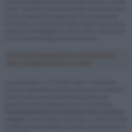
hanno la possibilità di prendere un altro corridore -spiega
Clarke – Quindi sto cercando quei team che possano avere
un posto disponibile e vedere qual è la loro situazione.
Ovviamente c’è una parte finanziaria, qual è il costo che la
squadra ha nell’ingaggiare un altro corridore. Speriamo di
riuscire a risolvere qualcosa ma non è facile”.
Crea la tua Fantasquadra per la Vuelta a España
2026: montepremi minimo di 5.000€!
Le prossime gare, il Tour Down Under e il campionato
nazionale, potrebbero essere le ultime come il trampolino
di lancio verso un nuovo team e per questo la sua
preparazione sta proseguendo come se nulla fosse:
“
Fondamentalmente mi sto allenando come se avessi un
contratto
, come se avessi un altro anno, e cercherò di fare
il miglior gennaio possibile e di trovare una soluzione se è