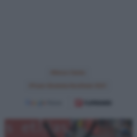
Simon Clarke
Team Qhubeka NextHash 2021
VIDEO:
Highlights
CDM