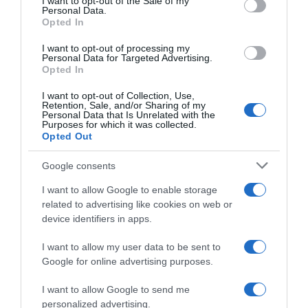
I want to opt-out of the Sale of my
Personal Data.
not limited to your visit or usage behaviour. You may click to
Opted In
grant or deny consent to Google and its third-party tags to
use your data for below specified purposes in below Google
I want to opt-out of processing my
Giro d’Italia 2023, Davide
Giro d’Italia 2023, Simon
consent section.
Personal Data for Targeted Advertising.
Ballerini e Simon Clarke non
Clarke: “Essere ripreso a così
Opted In
ripartono oggi: i Soudal
poco dall’arrivo ti spezza il
restano in due
cuore, ho sognato questa
I want to opt-out of Collection, Use,
vittoria per tanto tempo”
Retention, Sale, and/or Sharing of my
23 Maggio 2023, 9:29
Personal Data that Is Unrelated with the
11 Maggio 2023, 19:10
Purposes for which it was collected.
Opted Out
Google consents
I want to allow Google to enable storage
related to advertising like cookies on web or
device identifiers in apps.
I want to allow my user data to be sent to
Google for online advertising purposes.
Vuelta a Murcia 2023, Simon
Israel-PremierTech, Simon
Clarke: “Non avrei potuto
Clarke positivo al covid: a
I want to allow Google to send me
correre meglio, Turner è
rischio il Tour Down Under
personalized advertising.