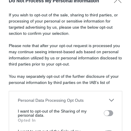
Do Not Process My Personal Information
al
Articoli correlati
Tour
de
If you wish to opt-out of the sale, sharing to third parties, or
France"
processing of your personal or sensitive information for
targeted advertising by us, please use the below opt-out
section to confirm your selection.
Please note that after your opt-out request is processed you
may continue seeing interest-based ads based on personal
information utilized by us or personal information disclosed to
NSN Cycling Team, con la
Israel-Premier Tech, Simon
Cadel Evans Road Race si è
Clarke annuncia l’addio dopo
third parties prior to your opt-out.
chiusa la carriera di Simon
le corse australiane il
Clarke: “Fortunato a poter
prossimo gennaio
You may separately opt-out of the further disclosure of your
concludere nel mio Paese, mi
26 Maggio 2025, 11:17
personal information by third parties on the IAB’s list of
ritiro senza rimpianti”
downstream participants.
1 Febbraio 2026, 13:15
Personal Data Processing Opt Outs
This information may also be disclosed by us to third parties
on the IAB’s List of Downstream Participants that may further
I want to opt-out of the Sharing of my
disclose it to other third parties.
personal data.
Opted In
Please note that this website/app uses one or more Google
services and may gather and store information including but