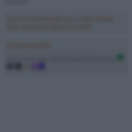
disponibile”.
Crea la tua Fantasquadra per la Vuelta a España
2026: montepremi minimo di 5.000€!
Ascolta SpazioTalk!
Ci trovi anche sulle migliori piattaforme di streaming