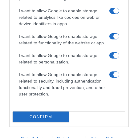
stato più forte”
12 Gennaio 2023, 8:37
11 Febbraio 2023, 17:52
I want to allow Google to enable storage
related to analytics like cookies on web or
device identifiers in apps.
I want to allow Google to enable storage
related to functionality of the website or app.
Commenta
I want to allow Google to enable storage
related to personalization.
I want to allow Google to enable storage
© Copyright 2026, All Rights Reserved Designed by
related to security, including authentication
functionality and fraud prevention, and other
©SpazioCiclismo
Preferenze Privacy
user protection.
Contatti
Redazione
Privacy & Cookie Policy
Pubblicità
Lavora con noi
VeloPro
CONFIRM
Facebook
X
You
Apple
Spotify
Google
Telegram
RSS