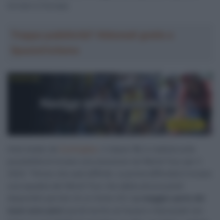
tornare in Europa.
Troppa pubblicità? Abbonati gratis a
SpazioCiclismo
Intervistato da
Cyclingtips
, il classe ’86, è realista sulla
possibilità di trovare una soluzione nel World Tour per il
2022: “Penso che sarà difficile. La prima difficoltà è trovare
una squadra del World Tour che abbia ancora posti
disponibili perché c’è un limite UCI.
La maggior parte dei
team sono pieni
quindi anche se fossero interessati non