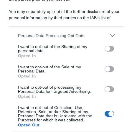
nazionale: al suo posto il
tiene
nuovo commissario tecnico
predecessore Jens Zemke
insieme"
You may separately opt-out of the further disclosure of your
29 Aprile 2023, 9:15
20 Maggio 2025, 15:25
personal information by third parties on the IAB’s list of
downstream participants.
Personal Data Processing Opt Outs
This information may also be disclosed by us to third parties
on the IAB’s List of Downstream Participants that may further
I want to opt-out of the Sharing of my
disclose it to other third parties.
personal data.
Opted In
Please note that this website/app uses one or more Google
services and may gather and store information including but
I want to opt-out of the Sale of my
Personal Data.
not limited to your visit or usage behaviour. You may click to
Opted In
grant or deny consent to Google and its third-party tags to
use your data for below specified purposes in below Google
QuickStep-AlphaVinyl, Mark
Israel Start-Up Nation, Mike
I want to opt-out of processing my
Cavendish torna a parlare dei
Woods: “Italiani e belgi non
consent section.
Personal Data for Targeted Advertising.
successi al Tour de France:
nascono più forti degli
Opted In
“Una corsa da sogno che non
israeliani, le infrastrutture
avrei mai potuto
fanno la differenza. Nei
I want to opt-out of Collection, Use,
Retention, Sale, and/or Sharing of my
immaginare”
prossimi anni voglio fare da
Personal Data that Is Unrelated with the
mentore”
20 Dicembre 2021, 16:25
Purposes for which it was collected.
19 Dicembre 2021, 11:13
Opted Out