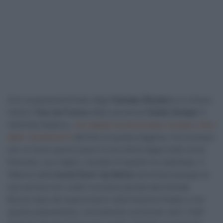
Con la passerella finale degli
Champs-Élysées
si è chiuso
l’ultimo
Tour de France
della carriera di
André Greipel
. Il
velocista tedesco,
che sabato ha annunciato il proprio ritiro
dalle competizioni
alla fine di questa stagione, ha concluso
con un buon quinto posto la sua ultima tappa nella corsa
francese, suo miglior risultato di queste tre settimane. Il
39enne della
Israel Start-Up Nation
terminerà dunque la
sua carriera con undici successi parziali alla Grande
Boucle (due dei quali proprio nella frazione finale) e con
questo piazzamento, sicuramente onorevole visti i rivali