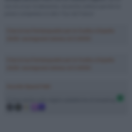
ora c’è un po’ di delusione, ma anche sollievo perché ho
potuto completare un altro Tour de France”.
Crea la tua Fantasquadra per la Vuelta a España
2026: montepremi minimo di 5.000€!
Crea la tua Fantasquadra per la Vuelta a España
2026: montepremi minimo di 5.000€!
Ascolta SpazioTalk!
Ci trovi anche sulle migliori piattaforme di streaming