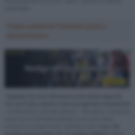
(tutti più giovani di lui) con i quali il “Gorilla” si è dovuto
confrontare.
Troppa pubblicità? Abbonati gratis a
SpazioCiclismo
“
Sapendo che avrei affrontato la mia ultima tappa del
Tour de France, questa è stata una giornata emozionante
– ha ammesso il velocista tedesco – Allo sprint, a causa del
nuovo arrivo, tutti hanno giocato un po’ con il vento
contrario e io credo di aver rischiato un po’ troppo.
Mi
sarebbe piaciuto finire con un risultato migliore
, quindi