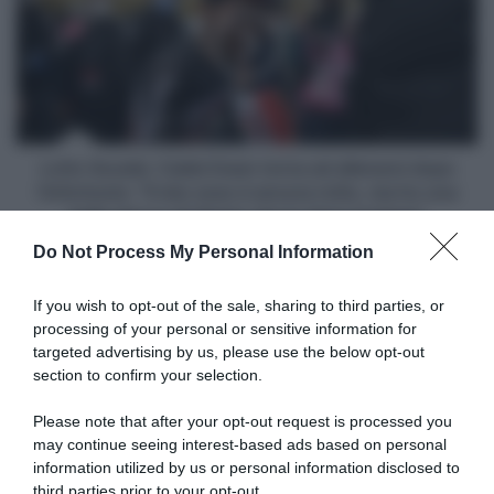
Caleb
il
Ewan
ritiro
torna
a
ad
Tignes"
allenarsi
dopo
l'infortunio:
"Il
Lotto Soudal, Caleb Ewan torna ad allenarsi dopo
mio
l'infortunio: "Il mio osso è ancora rotto, ma ho una
osso
bella placca di titanio che lo tiene insieme"
è
Do Not Process My Personal Information
ancora
Articoli correlati
rotto,
ma
If you wish to opt-out of the sale, sharing to third parties, or
ho
processing of your personal or sensitive information for
una
targeted advertising by us, please use the below opt-out
bella
section to confirm your selection.
placca
di
Please note that after your opt-out request is processed you
titanio
may continue seeing interest-based ads based on personal
che
information utilized by us or personal information disclosed to
Germania, André Greipel si
lo
dimette da CT della
third parties prior to your opt-out.
Germania, André Greipel