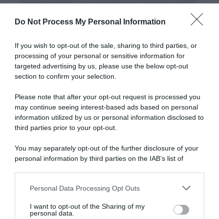
Superprestige, Lucinda Brand si impone a Niel!
Do Not Process My Personal Information
Articoli correlati
If you wish to opt-out of the sale, sharing to third parties, or
processing of your personal or sensitive information for
targeted advertising by us, please use the below opt-out
section to confirm your selection.
Please note that after your opt-out request is processed you
may continue seeing interest-based ads based on personal
information utilized by us or personal information disclosed to
Jakob Fuglsang se la prende
Israel-Premier Tech, Jakob
con le moto in gara: “Sono
Fuglsang chiuderà la carriera
third parties prior to your opt-out.
determinanti più di qualsiasi
da professionista alla fine del
altra cosa. Van Der Poel non
Giro d’Italia 2025
You may separately opt-out of the further disclosure of your
avrebbe vinto l’E3 senza una
30 Maggio 2025, 11:12
personal information by third parties on the IAB’s list of
moto davanti”
downstream participants.
2 Aprile 2026, 12:25
Personal Data Processing Opt Outs
This information may also be disclosed by us to third parties
on the IAB’s List of Downstream Participants that may further
I want to opt-out of the Sharing of my
disclose it to other third parties.
personal data.