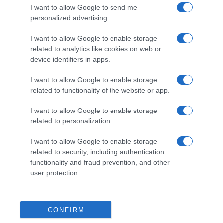
Fuglsang potrebbe tornare a
Ardenne per Jakob Fuglsang
I want to allow Google to send me
correre al Giro di Ungheria:
malgrado l’infiammazione
personalized advertising.
“Sono estremamente
testicolare
motivato”
8 Marzo 2023, 10:16
I want to allow Google to enable storage
9 Aprile 2023, 14:18
related to analytics like cookies on web or
device identifiers in apps.
I want to allow Google to enable storage
related to functionality of the website or app.
Commenta
I want to allow Google to enable storage
related to personalization.
I want to allow Google to enable storage
© Copyright 2026, All Rights Reserved Designed by
related to security, including authentication
functionality and fraud prevention, and other
©SpazioCiclismo
Preferenze Privacy
user protection.
Contatti
Redazione
Privacy & Cookie Policy
Pubblicità
Lavora con noi
VeloPro
CONFIRM
Facebook
X
You
Apple
Spotify
Google
Telegram
RSS