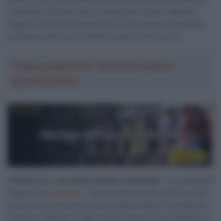
Lombardia 2020 ha voluto sottolineare alcuni elementi
negativi di questo cambiamento, che a suo avviso hanno
portato ad avere più incidenti e gare meno sicure.
Troppa pubblicità? Abbonati gratis a
SpazioCiclismo
“
Penso che ci sia meno rispetto nel gruppo
– ha dichiarato
Fuglsang a
VeloNews
– Non è qualcosa che penso; è vero.
Le persone corrono più vicine, usano meno i freni perché
vogliono rimanere lì. Ogni piccolo spazio viene utilizzato e