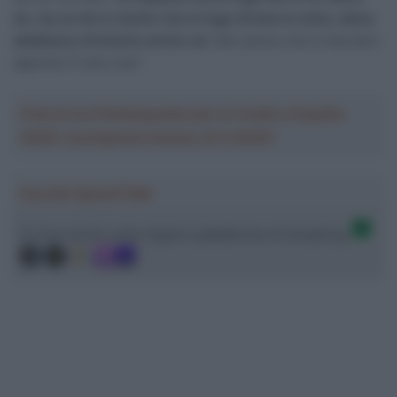
ok, ma se hai in mente che la fuga sfrutta le moto, allora
dobbiamo sfruttarle anche noi
. Non penso che lo facciano
apposta. È solo così”.
Crea la tua Fantasquadra per la Vuelta a España
2026: montepremi minimo di 5.000€!
Ascolta SpazioTalk!
Ci trovi anche sulle migliori piattaforme di streaming