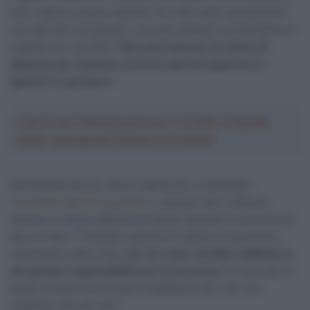
tutti vogliono essere davanti. Ho visto molti cambiamenti
nei miei anni nel gruppo, ma il più grande è la mancanza di
rispetto tra i corridori.
Non puoi lasciare un metro di
distanza per rimanere al sicuro perché qualcuno si
getterà in quel buco
“.
Crea la tua Fantasquadra per la Vuelta a España
2026: montepremi minimo di 5.000€!
Nonostante alcune misure (parecchio contestate)
introdotte dall’UCI quest’anno
, dunque, per il 36enne
danese la responsabilità principale riguardo la sicurezza è
dei corridori: “Possiamo parlare di misure di sicurezza,
transenne e altre cose,
ma noi come corridori abbiamo la
più grande responsabilità per la sicurezza
. Ci sono più di
questi incidenti pericolosi e dobbiamo dire ‘Ok, non
vogliamo che sia così'”.