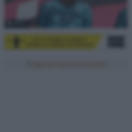
© Sirotti
Aggiungici alle tue fonti preferite