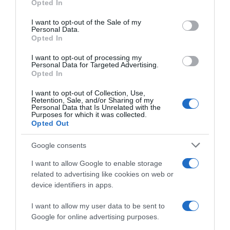
Opted In
Please note that this website/app uses one or more Google
services and may gather and store information including but
I want to opt-out of the Sale of my
Personal Data.
not limited to your visit or usage behaviour. You may click to
Opted In
grant or deny consent to Google and its third-party tags to
use your data for below specified purposes in below Google
I want to opt-out of processing my
Israel-Premier Tech, Jakob
Israel-Premier Tech, Jakob
consent section.
Personal Data for Targeted Advertising.
Fuglsang vorrebbe
Fuglsang: “Per me è una
Opted In
proseguire fino a fine 2025:
stagione da buttare nel
“Spero di ottenere risultati
cestino, spero di riuscire a
I want to opt-out of Collection, Use,
sufficienti per dimostrare
voltare pagina”
Retention, Sale, and/or Sharing of my
che posso ancora avere un
Personal Data that Is Unrelated with the
3 Ottobre 2023, 11:27
Purposes for which it was collected.
posto in gruppo”
Opted Out
15 Dicembre 2023, 17:39
Google consents
I want to allow Google to enable storage
related to advertising like cookies on web or
device identifiers in apps.
I want to allow my user data to be sent to
Google for online advertising purposes.
Israel-Premier Tech, Jakob
Israel-PremierTech, obiettivo