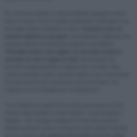
Per l’ormai ex Astana un altro problema riguarda le tante
moto in corsa: “Sono in grado di decidere molte gare o se
una fuga rimane a distanza o meno.
Possono avere un
enorme impatto su una gara
“, ha sostenuto Fuglsang, che
propone alcune soluzioni per arginare il problema:
“
Potrebbe esserci una regola o un accordo reciproco
secondo cui non si segue la moto
. Deve essere un
accordo tra gentiluomini e rispetto tra i corridori. Non
credo si possano avere cartellini gialli e rossi. Puoi anche
dire alla moto di non avvicinarsi a più di 25 metri, ma
vogliono le loro immagini per le telecamere”.
“Puoi stabilire la regola che la moto può essere sul lato
sinistro della strada e tu stai a destra – ha proseguito il
danese – Se il gruppo inseguirà la moto da una parte
all’altra andremo come un serpente sulla strada. Dipende
da noi corridori.
Se sapessi che la fuga non lo fa, allora