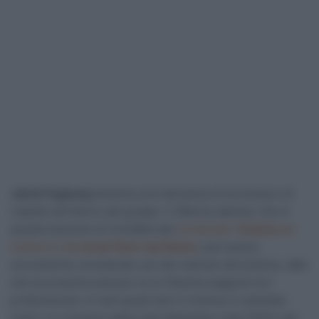
Jakob Fuglsang
lamenta una mancanza di sicurezza e di
rispetto all’interno del gruppo. Il 36enne danese, che in
questa sessione di CicloMercato
ha lasciato l’
Astana
per
trasferirsi alla
Israel Start-Up Nation
, può essere
sicuramente considerato uno dei veterani del plotone, dato
che la prossima sarà per lui la 14esima stagione tra i
professionisti. In tutti questi anni il ciclismo è cambiato
molto, e il vincitore della Liegi-Bastogne-Liegi 2019 e del