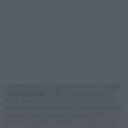
La Cofidis chiude il suo organico per il 2023 con l’ingaggio
di
Christophe Noppe
. Il belga, proveniente dalla Arkèa-
Samsic, ha firmato un contratto biennale e ha permesso
alla formazione di Cedric Vasseur di essere la seconda ad
annunciare il proprio organico completo per il 2023
dopo
la Movistar
, con quattro nuove arrivi (
Jonathan Lastra
e
i