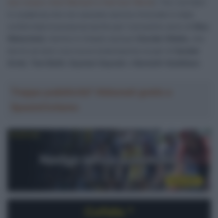
due neopro Axel Mariault e Harrison Wood
). Tra i corridori
in scadenza che non avevano ancora rinnovato è stata
confermata la presenza anche per il prossimo anno di
Max
Walscheid
, mentre è rimasto escluso
Davide Villella
, che
dovrà cercarsi una nuova sistemazione al pari di
Sander
Armé
,
Tom Bohli
,
Szymon Saynok
e
Kenneth Vanbilsen
.
Troppa pubblicità? Abbonati gratis a
SpazioCiclismo
Cofidis *