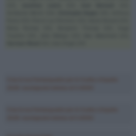
(23),
Jonathan Lastra
(23),
Axel Mariault
(24),
Guillaume Martin
(24),
Christophe Noppe
(24), Anthony
Perez (23), Pierre-Luc Périchon (23), Alexis Renard (23),
Rémy Rochas
(23), Benjamin Thomas (23), Hugo
Toumire (23), Jelle Wallays (23),
Max Walscheid
(23),
Harrison Wood
(24), Axel Zingle (23)
Crea la tua Fantasquadra per la Vuelta a España
2026: montepremi minimo di 5.000€!
Crea la tua Fantasquadra per la Vuelta a España
2026: montepremi minimo di 5.000€!