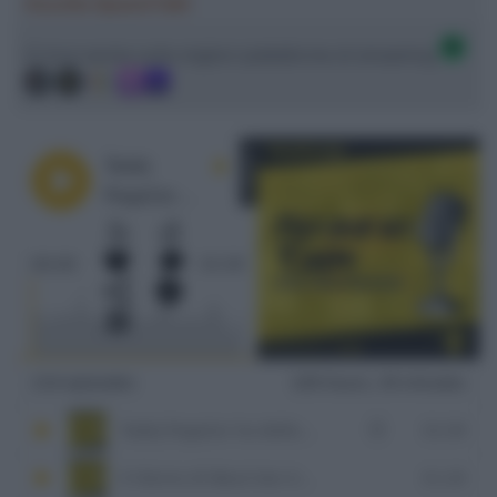
Ascolta SpazioTalk!
Ci trovi anche sulle migliori piattaforme di streaming