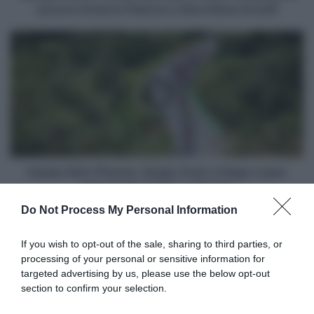
le
azzurre Arianna Fidanza e Alice Maria Arzuffi
azzurre
Arianna
Equipo
Fidanza
Kern
e
Pharma,
Alice
Sergio
Maria
Araiz
Arzuffi
e
Diego
Lopez
annunciano
il
Equipo Kern Pharma, Sergio Araiz e Diego Lopez
ritiro
annunciano il ritiro a 24 anni
a
Do Not Process My Personal Information
24
Articoli correlati
anni
If you wish to opt-out of the sale, sharing to third parties, or
processing of your personal or sensitive information for
targeted advertising by us, please use the below opt-out
section to confirm your selection.