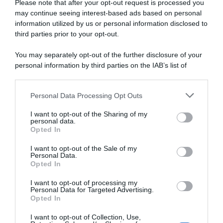
Please note that after your opt-out request is processed you
may continue seeing interest-based ads based on personal
information utilized by us or personal information disclosed to
EF Education – EaysPost,
Dsm-Firmenich, Harm
Alberto Bettiol rinnova:
Vanhoucke lascia la squadra
third parties prior to your opt-out.
“Voglio continuare a
e si accasa alla Lotto-Dstny
crescere qui”, Vaughters: “È
You may separately opt-out of the further disclosure of your
15 Agosto 2023, 14:15
un pilastro del team”
personal information by third parties on the IAB’s list of
15 Settembre 2023, 19:58
downstream participants.
Personal Data Processing Opt Outs
This information may also be disclosed by us to third parties
on the IAB’s List of Downstream Participants that may further
I want to opt-out of the Sharing of my
disclose it to other third parties.
personal data.
Opted In
Please note that this website/app uses one or more Google
services and may gather and store information including but
I want to opt-out of the Sale of my
Personal Data.
not limited to your visit or usage behaviour. You may click to
Opted In
grant or deny consent to Google and its third-party tags to
use your data for below specified purposes in below Google
I want to opt-out of processing my
Team corratec – Selle Italia,
CicloMercato 2023, altri no
consent section.
Personal Data for Targeted Advertising.
annunciati i tre stagisti
per Nairo Quintana: anche
Opted In
Burgos e Caja Rural si
1 Agosto 2023, 15:42
defilano
I want to opt-out of Collection, Use,