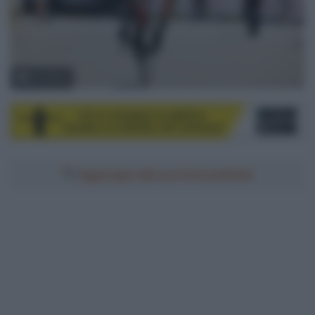
© Cofidis
Aggiungici alle tue fonti preferite