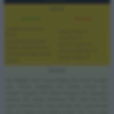
Ufficiali
Entrate ◄
► Uscite
Jonathan Lastra (Caja
Sander Armé (?)
Rural)
Tom Bohli (?)
Axel Mariault (NeoPro)
Szymon Saynok (?)
Harrison Wood (NeoPro)
Kenneth Vanbilsen (?)
Christophe Noppe (Arkéa-
Davide Villella (?)
Samsic)
Rosa 2023
Piet Allegaert (23), François Bidard (23), André Carvalho
(23),
Thomas Champion
(24), Davide Cimolai (23),
Simone Consonni (23), Bryan Coquard (23), Alexandre
Delettre (23),
Ruben Fernandez
(24),
Eddy Finé
(23),
Simon Geschke (23), Jésus Herrada (23),
José Herrada
(23),
Ion Izagirre
(24), Wesley Kreder (23), Victor Lafay