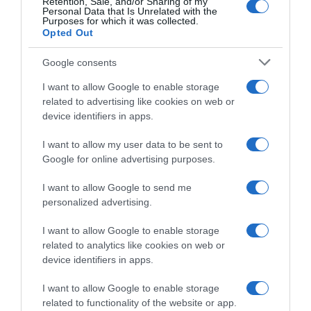
Retention, Sale, and/or Sharing of my
10 Luglio 2023, 15:08
Personal Data that Is Unrelated with the
Purposes for which it was collected.
Opted Out
Google consents
I want to allow Google to enable storage
related to advertising like cookies on web or
device identifiers in apps.
I want to allow my user data to be sent to
Google for online advertising purposes.
CicloMercato 2024: Barta,
Team Novo Nordisk, il
Castroviejo, Gibbons,
20enne belga Quinten De
I want to allow Google to send me
Hepburn, Landa, Nizzolo, C.
Graeve promosso in prima
personalized advertising.
Rodriguez, Shaw, Træen
squadra con effetto
immediato
30 Giugno 2023, 13:50
I want to allow Google to enable storage
7 Giugno 2023, 14:30
related to analytics like cookies on web or
device identifiers in apps.
I want to allow Google to enable storage
related to functionality of the website or app.