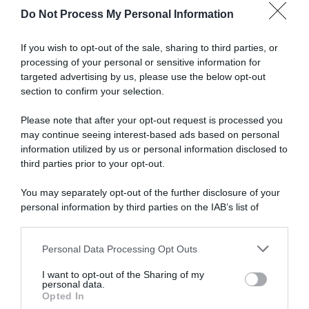
Gaudu,
Do Not Process My Personal Information
Hindley,
Articoli correlati
Mas,
A.
If you wish to opt-out of the sale, sharing to third parties, or
Yates
processing of your personal or sensitive information for
non
targeted advertising by us, please use the below opt-out
partono
section to confirm your selection.
battuti
Please note that after your opt-out request is processed you
may continue seeing interest-based ads based on personal
information utilized by us or personal information disclosed to
Francia, Thibaut Pinot si
Groupama-FDJ United, David
unisce ai vigili del fuoco per
Gaudu conferma l’assenza
third parties prior to your opt-out.
aiutarli negli incendi del
dal Tour e risponde alle
villaggio di Mélisey
critiche: “Se non ne avessi
You may separately opt-out of the further disclosure of your
voglia, non mi allenerei, non
31 Luglio 2026, 12:42
personal information by third parties on the IAB’s list of
mi farei male e non
downstream participants.
parteciperei alle gare”
27 Giugno 2026, 17:15
Personal Data Processing Opt Outs
This information may also be disclosed by us to third parties
on the IAB’s List of Downstream Participants that may further
I want to opt-out of the Sharing of my
disclose it to other third parties.
personal data.
Opted In
Please note that this website/app uses one or more Google