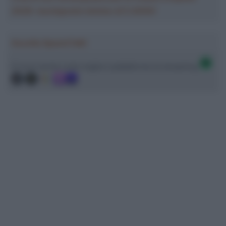
2026: montepremi minimo di 5.000€!
Ascolta SpazioTalk!
Ci trovi anche sulle migliori piattaforme di streaming