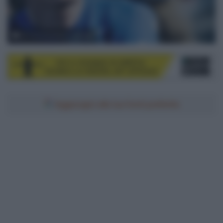
© A.S.O./Aurélien Vialatte
Aggiungici alle tue fonti preferite