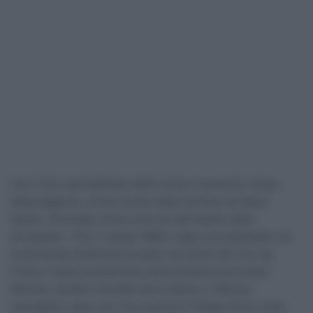
Con il Giro del Delfinato 2023 inizia il momento chiave
della stagione, e forse anche della carriera, di David
Gaudu. Diventato ormai uomo di riferimento della
Groupama – FDJ, il classe 1996 si approccia all’estate con
la dichiarata ambizione di salire sul podio del Tour de
France. Dopo le polemiche sulla presenza di Arnaud
Démare, peraltro lanciate da lui stesso, il 26enne
transalpino vede ora il suo mentore Thibaut Pinot come