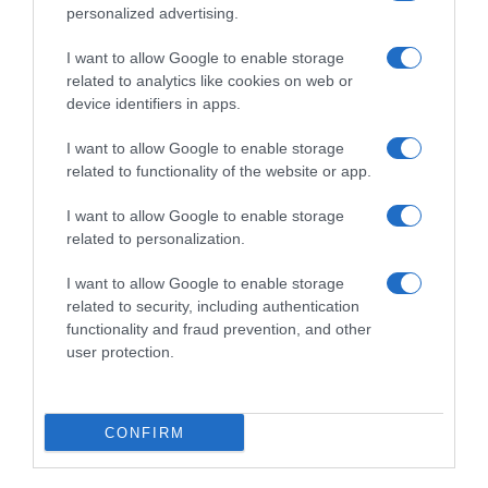
personalized advertising.
“Era esausto, deve ritrovare
persone sono pronte a tirarti
costanza di rendimento”
giù quando vai male”
I want to allow Google to enable storage
13 Marzo 2026, 8:37
5 Gennaio 2026, 19:17
related to analytics like cookies on web or
device identifiers in apps.
I want to allow Google to enable storage
related to functionality of the website or app.
Commenta
I want to allow Google to enable storage
related to personalization.
I want to allow Google to enable storage
© Copyright 2026, All Rights Reserved Designed by
related to security, including authentication
functionality and fraud prevention, and other
©SpazioCiclismo
Preferenze Privacy
user protection.
Contatti
Redazione
Privacy & Cookie Policy
Pubblicità
Lavora con noi
VeloPro
CONFIRM
Facebook
X
You
Apple
Spotify
Google
Telegram
RSS