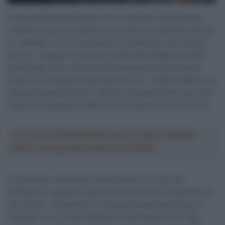
Se pubblicamente Gaudu non si esprime, l’impressione
tuttavia è che non veda di buon occhio la presenza del suo
ex capitano: “Ho il mio pensiero al riguardo, ma lo tengo
per me – spiega in merito in conferenza stampa virtuale
quando gli viene chiesto se la presenza di Pinot possa
essere un sostegno importante per lui – È Marc Madiot e la
direzione sportiva che si devono occupare della cosa. Per
quanto mi riguarda, preferisco non esprimermi in merito”.
Crea la tua Fantasquadra per la Vuelta a España
2026: montepremi minimo di 5.000€!
Al momento comunque il primo focus è il Giro del
Delfinato, in partenza questa domenica con un parterre di
alto livello: “Il Delfinato è una buona settimana di test in
vista del Tour e ci permetterà di confrontarci con i big,