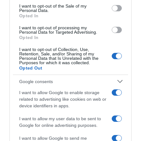
services and may gather and store information including but
I want to opt-out of the Sale of my
Personal Data.
not limited to your visit or usage behaviour. You may click to
Opted In
grant or deny consent to Google and its third-party tags to
use your data for below specified purposes in below Google
I want to opt-out of processing my
Groupama-FDJ United, David
Groupama-FDJ United,
consent section.
Personal Data for Targeted Advertising.
Gaudu sempre meno al
niente Ardenne per David
Opted In
centro del team e fuori dal
Gaudu: ritorno in gara
Tour: “È diventato un mistero
rinviato per delle “crisi
I want to opt-out of Collection, Use,
irritante, ha perso la scintilla
allergiche”
Retention, Sale, and/or Sharing of my
e non se ne rende conto”
Personal Data that Is Unrelated with the
17 Aprile 2026, 10:05
Purposes for which it was collected.
24 Giugno 2026, 16:00
Opted Out
Google consents
I want to allow Google to enable storage
related to advertising like cookies on web or
device identifiers in apps.
I want to allow my user data to be sent to
Google for online advertising purposes.
Parigi-Nizza 2026, David
Groupama-FDJ United, David
Gaudu passa in poche ore da
Gaudu: “Nel 2025 ho toccato
I want to allow Google to send me
un’ottima giornata al ritiro:
il fondo. In Francia molte