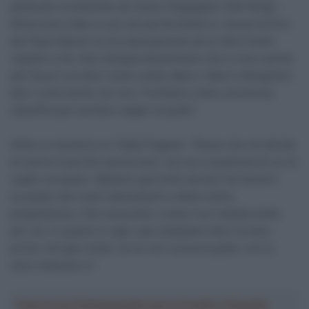
partendo ovviamente da Jonas Vingegaard. Alla Parigi –
Nizza sono stato un po’ più performante io, ma poi al Giro
dei Paesi Baschi lui era decisamente ad un altro livello
rispetto a me. Non bisogna dimenticare che ci sono anche
altri buoni corridori come Landa, Mas e Yates e bisognerà
fare i conti anche con loro. Puntiamo a fare una buona
classifica per puntare magari al podio”.
Infine un accenno su Tadej Pogacar: “Penso che se decide
di venire è perché sarà pronto, ma non è qualcosa di cui mi
voglio occupare. Abbiamo già molto da fare nel doverci
occupare dei nostri allenamenti e della nostra
preparazione. Che sia pronto o meno non cambia molto
per noi, in quanto in ogni caso dobbiamo farci trovare
pronti. Ad ogni modo, se lui non è preoccupato, non lo
sono neanche io”.
Crea la tua Fantasquadra per la Vuelta a España