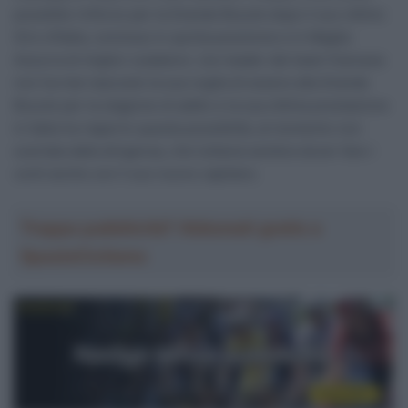
possibile rinforzo per la Grande Boucle dopo il suo ottimo
Giro d’Italia, concluso in quinta posizione e in Maglia
Azzurra di miglior scalatore. L’ex leader del team francese
non ha mai nascosto la sua voglia di essere alla Grande
Boucle per la stagione di addio e la sua ottima prestazione
in Italia ha riaperto questa possibilità, al momento non
scartata dalla dirigenza, che tuttavia sembra dover fare i
conti anche con il suo nuovo capitano.
Troppa pubblicità? Abbonati gratis a
SpazioCiclismo