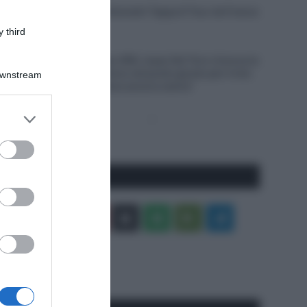
VIDEO: Ultimi 4 Chilometri Tappa 6 Tour de France
Femmes 2026
 third
6 Agosto 2026, 18:10
UAE Team Emirates XRG, Isaac Del Toro rinnova la
propria fiducia: “Sono nel posto giusto per il mio
Downstream
futuro, il meglio deve ancora venire”
er and store
Pagina
Prossima
to grant or
precedente
Pagina
ed purposes
Seguici qui
Facebook
X
You
Apple
Spotify
Google
Telegram
Tube
Play
RSS