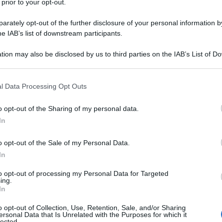
le tue fonti preferite
 prior to your opt-out.
rately opt-out of the further disclosure of your personal information by
he IAB’s list of downstream participants.
tion may also be disclosed by us to third parties on the IAB’s List of 
 that may further disclose it to other third parties.
 that this website/app uses one or more Google services and may gath
l Data Processing Opt Outs
including but not limited to your visit or usage behaviour. You may click 
 to Google and its third-party tags to use your data for below specifi
o opt-out of the Sharing of my personal data.
ogle consent section.
In
o opt-out of the Sale of my Personal Data.
In
to opt-out of processing my Personal Data for Targeted
le della
Vuelta a España 2025
. Dopo il successo nella tappa
ing.
di
Jonas Vingegaard
, ma non di prendere la Maglia Rossa
In
ridore della
Groupama-FDJ
è riuscito oggi ad agguantare il
o opt-out of Collection, Use, Retention, Sale, and/or Sharing
 di leader in un Grande Giro. Sul traguardo di
Voiron
,
ersonal Data that Is Unrelated with the Purposes for which it
lected.