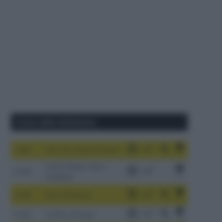
Corse della Settimana
1-9/8
Tour de France Femmes
China Xizang Trans-
2-6/8
Himalaya
3-9/8
Giro di Polonia
4-8/8
Vuelta a Burgos