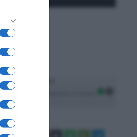
#SpazioTalk
Ascolta SpazioTalk!
Seguici sulle migliori piattaforme di streaming:
Facebook
X
You
Apple
Spotify
Google
Telegram