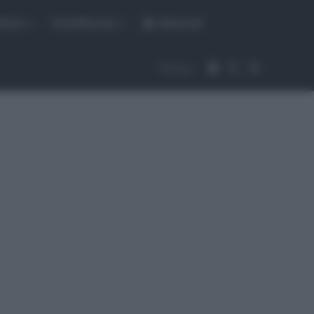
fiche
CicloMercato
Abbonati
Accedi
Cambia aspet
Cerca
Segui