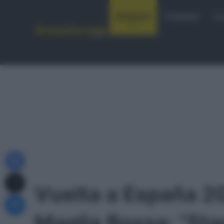
Notizie
Startlist
Co
Facebook
X
Vuelta a España 2
Messenger
Maglia Rossa: “Sta