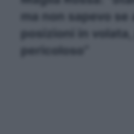
ma non sapevo se av
posizioni in volata
pericoloso”