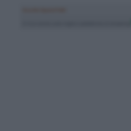
Ascolta SpazioTalk!
Ci trovi anche sulle migliori piattaforme di streamin