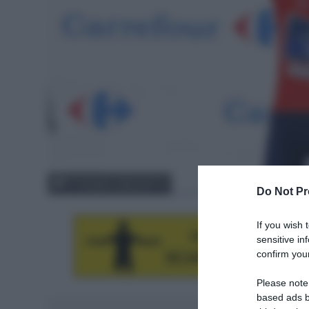
© Unipublic / Rafa Gomez
Do Not Pr
If you wish 
sensitive in
confirm your
Please note
based ads b