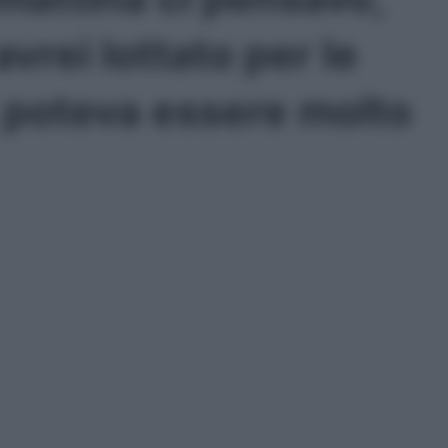
rei lottato per le
, poteva essere molto