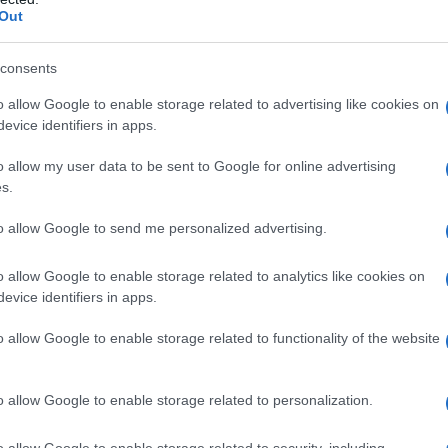
danese della Visma | Lease a Bike al 42°, dunque, dato che
Out
, al termine della tappa lo scalatore transalpino è potuto
consents
o allow Google to enable storage related to advertising like cookies on
azioCiclismo
evice identifiers in apps.
o allow my user data to be sent to Google for online advertising
s.
to allow Google to send me personalized advertising.
o allow Google to enable storage related to analytics like cookies on
evice identifiers in apps.
o allow Google to enable storage related to functionality of the website
o allow Google to enable storage related to personalization.
 avrei lottato per le posizioni nella volata di gruppo
.
o allow Google to enable storage related to security, including