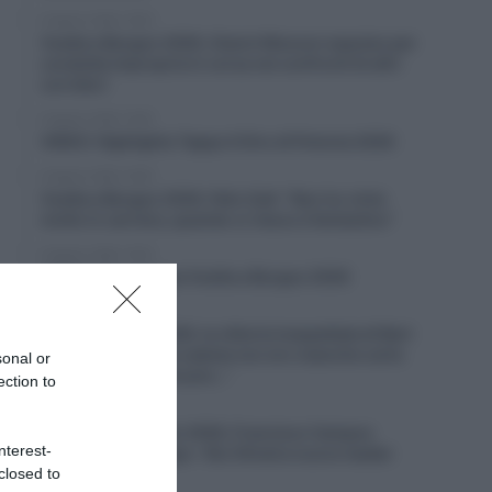
6 Agosto 2026, 19:53
Vuelta a Burgos 2026, Gianni Moscon espulso per
condotta impropria in corsa nei confronti di altri
corridori
6 Agosto 2026, 19:40
VIDEO: Highlights Tappa 4 Giro di Polonia 2026
6 Agosto 2026, 19:35
Vuelta a Burgos 2026, Felix Gall: “Non ho vinto
molto in carriera, quando ci riesco è fantastico”
6 Agosto 2026, 19:25
VIDEO: Terza tappa Vuelta a Burgos 2026
6 Agosto 2026, 18:50
Giro di Polonia 2026, la vittoria inaspettata di Bart
Lemmen: “Dopo la caduta non ero neanche certo
sonal or
di riuscire a continuare…”
ection to
6 Agosto 2026, 18:26
Giro del Portogallo 2026, Francisco Campos
nterest-
vince la prima tappa – Rui Oliveira nuovo leader
closed to
6 Agosto 2026, 18:13