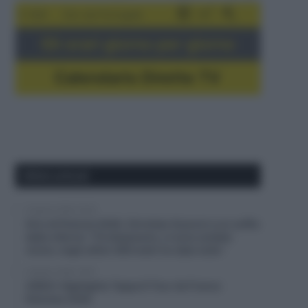
5-16/8
Giro del Portogallo
Gli orari giorno per giorno
Calendario Dirette TV
Ultimi articoli
6 Agosto 2026, 20:02
Giro di Polonia 2026, Christian Scaroni a un soffio
dalla vittoria: “C’è dispiacere, ci sono andato
vicino; negli ultimi 300 metri ho dato tutto”
6 Agosto 2026, 19:57
VIDEO: Highlights Tappa 6 Tour de France
Femmes 2026