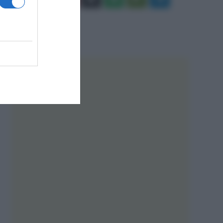
Tube
Play
RSS