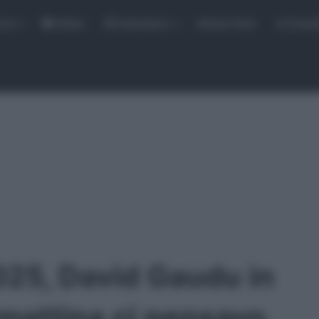
rse
Video
Calendario
Sintesi Gare
Classi
025, David Gaudu in
mattina ci pensavo,