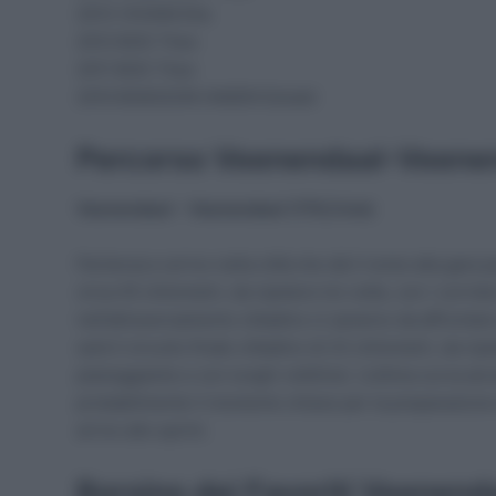
2013 VIVIANI Elia
2012 BOS Theo
2011 BOS Theo
2010 BOASSON HAGEN Edvald
Percorso Veenendaal-Veene
Veenendaal – Veenendaal (179,5 km)
Partenza e arrivo nella città che dà il nome alla gara 
circa 45 chilometri, da ripetere tre volte, con i corri
nell’attraversamento cittadino ci saranno da affrontar
sarà il circuito finale cittadino di 23 chilometri, da 
pianeggiante e con lunghi rettilinei. L’ultima curva ad
probabilmente il momento chiave per la preparazione d
arrivo allo sprint.
Borsino dei Favoriti Veenen