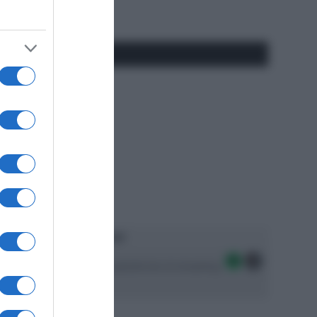
#SpazioTalk
Ascolta SpazioTalk!
Seguici sulle migliori piattaforme di streaming: