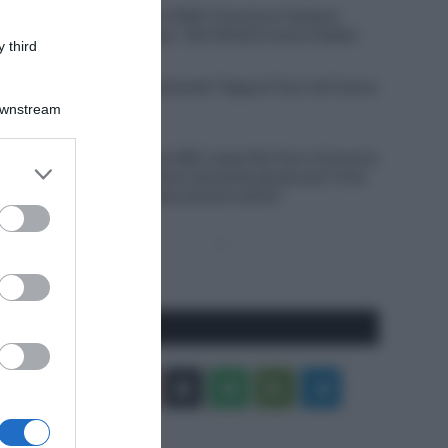
Giro del Portogallo 2026, Francisco Campos
vince la prima tappa – Rui Oliveira nuovo leader
 third
6 Agosto 2026, 18:13
VIDEO: Ultimi 4 Chilometri Tappa 6 Tour de France
Femmes 2026
Downstream
6 Agosto 2026, 18:10
UAE Team Emirates XRG, Isaac Del Toro rinnova la
er and store
propria fiducia: “Sono nel posto giusto per il mio
to grant or
futuro, il meglio deve ancora venire”
ed purposes
Pagina
Prossima
precedente
Pagina
Seguici qui
Facebook
X
You
Apple
Spotify
Google
Telegram
Tube
Play
RSS