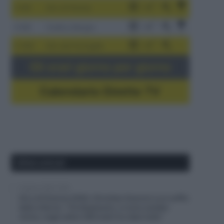
3-9/8
Giro di Polonia
4-8/8
Vuelta a Burgos
5-16/8
Giro del Portogallo
Gli orari giorno per giorno
Calendario Dirette TV
Ultimi articoli
6 Agosto 2026, 20:02
Giro di Polonia 2026, Christian Scaroni a un soffio
dalla vittoria: “C’è dispiacere, ci sono andato
vicino; negli ultimi 300 metri ho dato tutto”