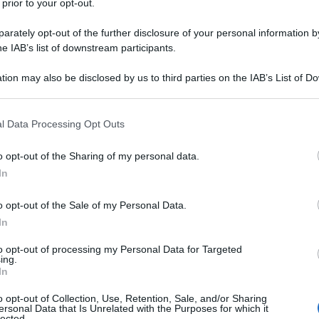
 prior to your opt-out.
rately opt-out of the further disclosure of your personal information by
he IAB’s list of downstream participants.
tion may also be disclosed by us to third parties on the IAB’s List of 
 that may further disclose it to other third parties.
 that this website/app uses one or more Google services and may gath
l Data Processing Opt Outs
including but not limited to your visit or usage behaviour. You may click 
 to Google and its third-party tags to use your data for below specifi
o opt-out of the Sharing of my personal data.
ogle consent section.
In
nendaal 2026
. La corsa neerlandese ritorna in calendario
ata a causa del concomitante vertice NATO nei Paesi Bassi.
o opt-out of the Sale of my Personal Data.
 problemi economici, ma alla fine è arrivato il contributo
In
ganizzatori. Una gara caratterizzata da un percorso
to opt-out of processing my Personal Data for Targeted
chio ai velocisti. Al via della corsa ci sono cinque squadre
ing.
italiana Polti VisitMalta e dodici Continental. Dovrebbe
In
successore di Tord Gudmestad, vincitore dell’ultima edizione
o opt-out of Collection, Use, Retention, Sale, and/or Sharing
ersonal Data that Is Unrelated with the Purposes for which it
lected.