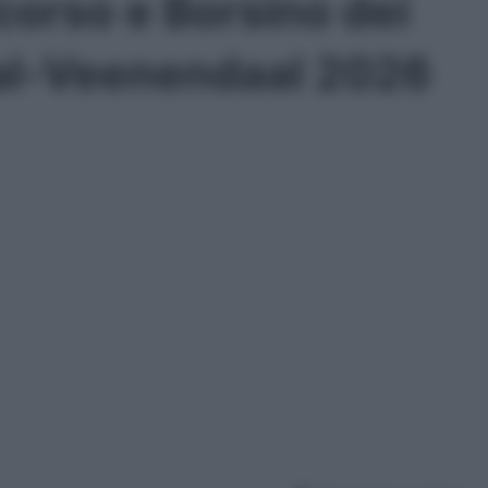
orso e Borsino dei
al-Veenendaal 2026