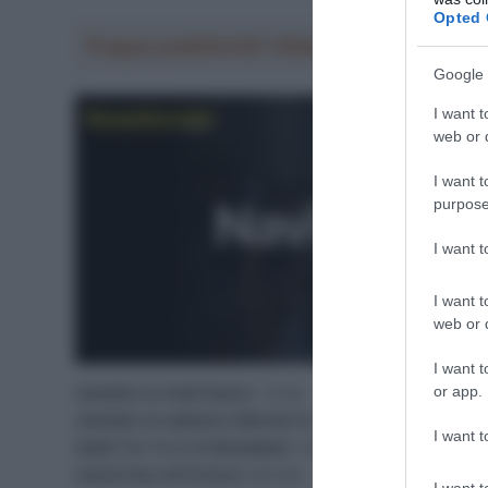
Opted 
Troppa pubblicità? Abbonati gratis a Sp
Google 
I want t
web or d
I want t
purpose
I want 
I want t
web or d
I want t
or app.
ORARIO DI PARTENZA
: 13:00
ORARIO DI ARRIVO PREVISTO
: 16:45-17:00
I want t
DIRETTA TV E STREAMING:
14:45-17:15 Discovery+
HASHTAG UFFICIALE:
#VV26
I want t