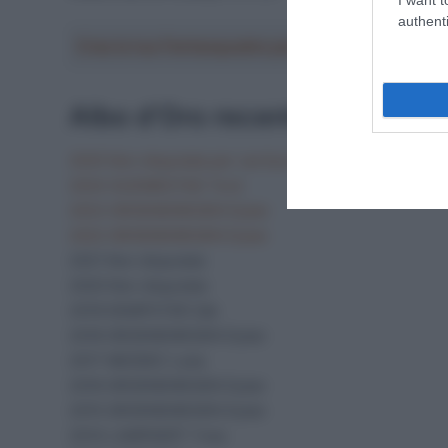
authenti
Crea la tua Fantasquadra per la Vuelta a Españ
Albo d’Oro recente Veenend
2025 Non disputata per vertice NATO
2024 GUDMESTAD Tord
2023 GROENEWEGEN Dylan
2022 GROENEWEGEN Dylan
2021 Non disputata
2020 Non disputata
2019 DEMPSTER Zak
2018 GROENEWEGEN Dylan
2017 MEZGEC Luka
2016 GROENEWEGEN Dylan
2015 GROENEWEGEN Dylan
2014 LAMPAERT Yves