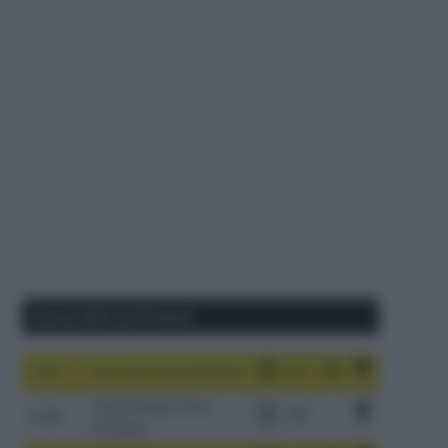
Corse della Settimana
1-9/8
Tour de France Femmes
China Xizang Trans-
2-6/8
Himalaya