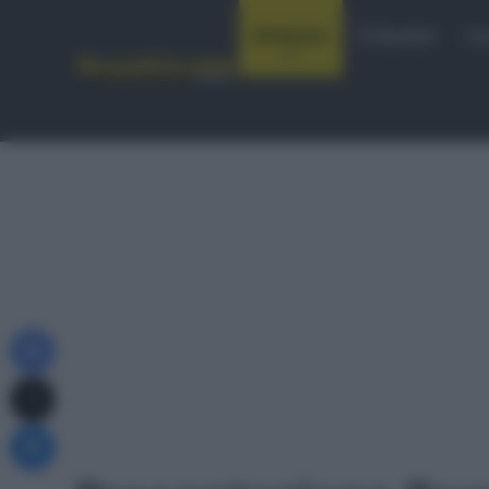
Notizie
Startlist
Co
Facebook
X
Messenger