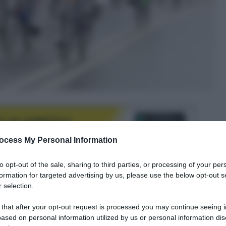
ocess My Personal Information
to opt-out of the sale, sharing to third parties, or processing of your per
formation for targeted advertising by us, please use the below opt-out s
le tue fonti preferite
 selection.
 that after your opt-out request is processed you may continue seeing i
ased on personal information utilized by us or personal information dis