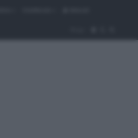
fiche
CicloMercato
Abbonati
Accedi
Cambia aspet
Cerca
Segui