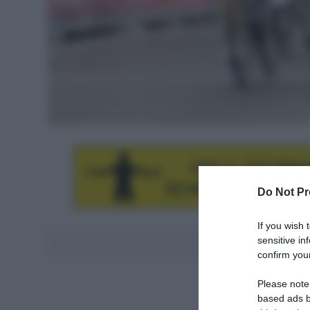
Do Not Pr
If you wish 
sensitive in
Aggiungici al
confirm your
Please note
based ads b