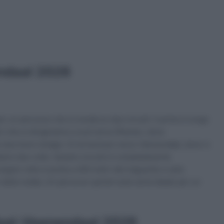
ndaal 2026
per un percorso che si snoda su due circuiti. Il primo è lungo
dori che si dirigeranno a sud verso Rhenen, dove
e due brevi strappi. Si tornerà poi verso Veenendaal, dove ci
ripetere due volte. Questo circuito è completamente
 angolo retto è posta a 400 metri dal traguardo e sarà
ella volata. Un percorso quindi sulla carta ideale per un
daal-Veenendaal 2026