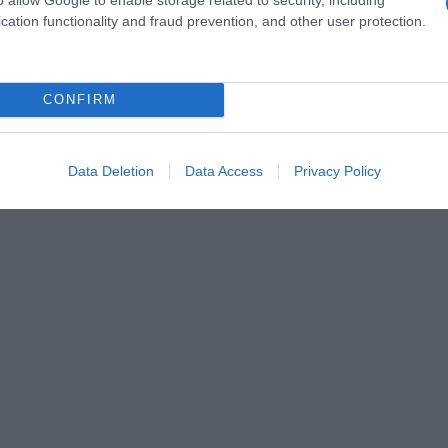
cation functionality and fraud prevention, and other user protection.
a 2026: montepremi minimo di 5.000€!
CONFIRM
aal-Veenendaal
Data Deletion
Data Access
Privacy Policy