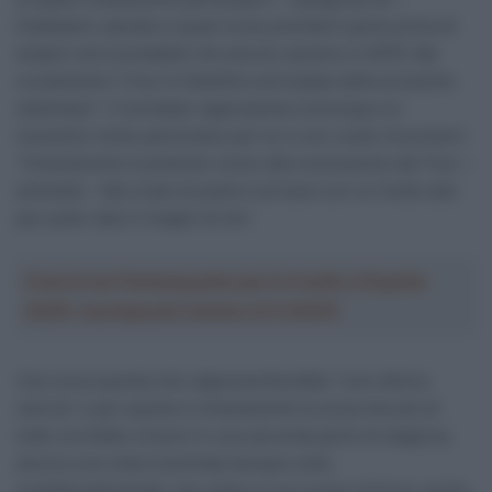
Dobbiamo valutare a quali corse prenderò parte prima di
andarci ed è probabile che alcune saranno in MTB. Ma
ovviamente il Tour è l’obiettivo principale delle prossime
settimane”. Il mondiale rappresenta comunque un
momento molto particolare per lui e non vuole rinunciarci:
“Chiaramente è piuttosto vicino alla conclusione del Tour –
ammette – Ma credo di poterci arrivare con un livello alto
per poter dare il meglio di me”.
Crea la tua Fantasquadra per la Vuelta a España
2026: montepremi minimo di 5.000€!
Una corsa questa che rappresenterebbe “una vittoria
storica” e per questo è chiaramente la corsa che più di
tutte vorrebbe vincere in una seconda parte di stagione,
ancora una volta incentrata dunque sulla
multidisciplinarietà, che resta un suo punto di forza, anche