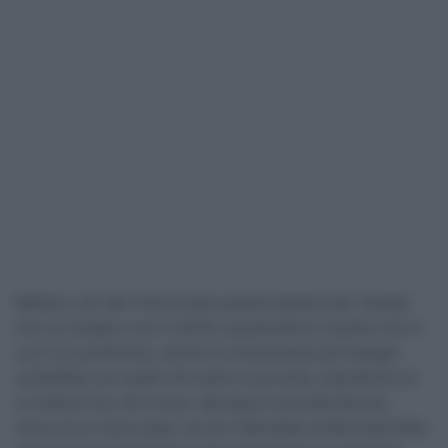
Mathieu van der Poel ha due grandi obiettivi per l’estate.
Uno su strada e uno in MTB e quest’ultimo è quello che in
cuor suo preferisce, anche se chiaramente gli impegni
sull’asfalto son quelli che hanno la priorità, soprattutto se
si chiama Tour de France. Ma dopo la Grande Boucle,
meno di un mese dopo, arriva il Mondiale di Mountain Bike