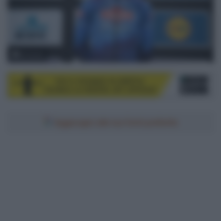
© Sirotti
Aggiungici alle tue fonti preferite