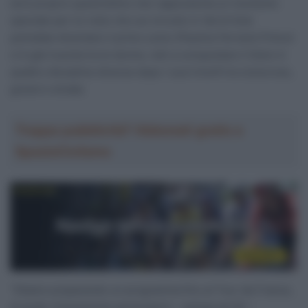
ed è proprio quest’ultimo che rappresenta un momento
speciale per lui visto che sul circuito in Val di Sole
potrebbe diventare il primo uomo (Pauline Ferrand-Prévot
ci è già riuscita tra le donne, ndr) a conquistare il titolo in
quattro discipline diverse dopo i suoi trionfi tra ciclocross,
gravel e strada.
Troppa pubblicità? Abbonati gratis a
SpazioCiclismo
“Stiamo preparando un programma fino al Tour de France,
al quale chiaramente parteciperò – spiega ad AS –