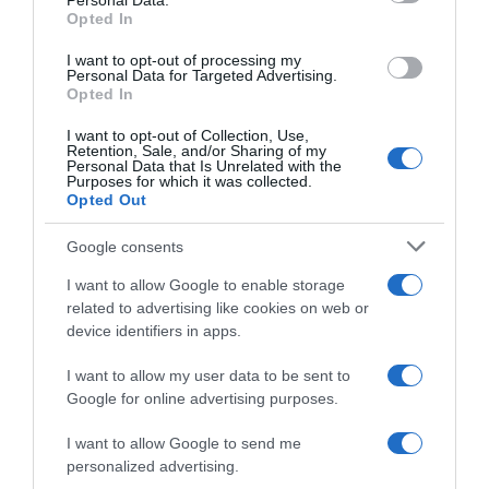
Personal Data.
not limited to your visit or usage behaviour. You may click to
Opted In
grant or deny consent to Google and its third-party tags to
use your data for below specified purposes in below Google
I want to opt-out of processing my
Tour de France 2026, l’ex
Alpecin-Premier Tech,
consent section.
Personal Data for Targeted Advertising.
corridore e direttore sportivo
annunciati gli arrivi di Iván
Opted In
Cyrille Guimard boccia la
García Cortina, Madis
scelta di far correre Paul
Mihkels e Casper van Uden
I want to opt-out of Collection, Use,
Seixas: “Non si perde tempo
Retention, Sale, and/or Sharing of my
1 Agosto 2026, 10:25
quando si è pazienti”
Personal Data that Is Unrelated with the
Purposes for which it was collected.
2 Agosto 2026, 10:19
Opted Out
Google consents
I want to allow Google to enable storage
related to advertising like cookies on web or
device identifiers in apps.
I want to allow my user data to be sent to
Google for online advertising purposes.
Tour de France 2026, Pantani
Giro di Danimarca 2026,
avrebbe potuto battere Tadej
Jensen Plowright: “Pensavo
I want to allow Google to send me
Pogačar sull’Alpe d’Huez?
di aver vinto, ma ci sta
personalized advertising.
Una simulazione dice di sì
perdere contro Van Aert”