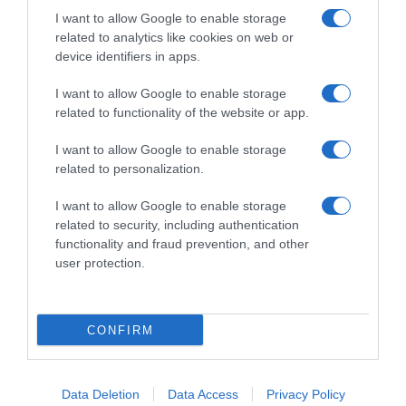
31 Luglio 2026, 19:40
31 Luglio 2026, 12:25
I want to allow Google to enable storage
related to analytics like cookies on web or
device identifiers in apps.
I want to allow Google to enable storage
related to functionality of the website or app.
Commenta
I want to allow Google to enable storage
related to personalization.
I want to allow Google to enable storage
© Copyright 2026, All Rights Reserved Designed by
related to security, including authentication
functionality and fraud prevention, and other
©SpazioCiclismo
Preferenze Privacy
user protection.
Contatti
Redazione
Privacy & Cookie Policy
Pubblicità
Lavora con noi
VeloPro
CONFIRM
Facebook
X
You
Apple
Spotify
Google
Telegram
RSS
Tube
Play
Data Deletion
Data Access
Privacy Policy