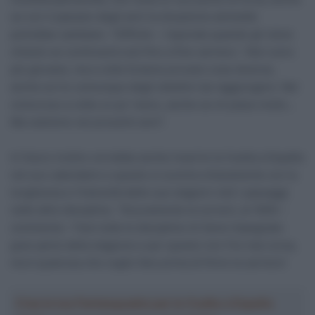
se con il passare degli anni la situazione ammette
potrebbe cambiare. “Difficile – risponde quando gli viene
chiesto se continuerà così fino a fine carriera – Non sono
più giovane, ma a volte fa bene provare cose diverse,
anche se ho comunque degli obiettivi da raggiungere. Nel
ciclocross a volte un po’ meno, anche se mi piace molto…
Ma vedremo nei prossimi anni”.
In futuro inoltre vorrebbe anche inserire la Vuelta a España
nel suo calendario e questo si scontra chiaramente con la
lunghezza e l’intensità delle sue stagioni visti i passaggi
nelle altre discipline. “Sicuramente la correrò, al 100% –
commenta – Fare tutte le discipline mi tiene impegnato
gran parte della stagione e per questo non l’ho mai corsa,
ma è qualcosa che voglio fare prima di finire la carriera”.
Crea la tua Fantasquadra per la Vuelta a España