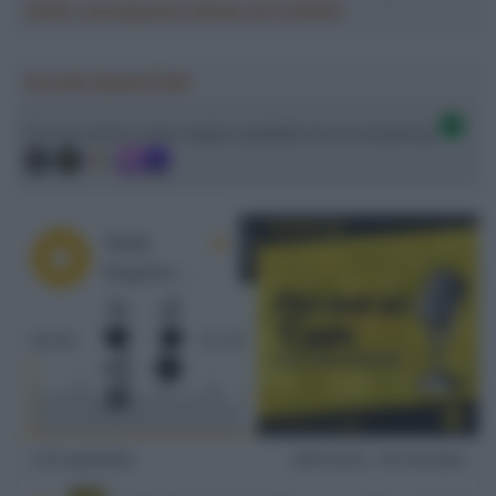
2026: montepremi minimo di 5.000€!
Ascolta SpazioTalk!
Ci trovi anche sulle migliori piattaforme di streaming