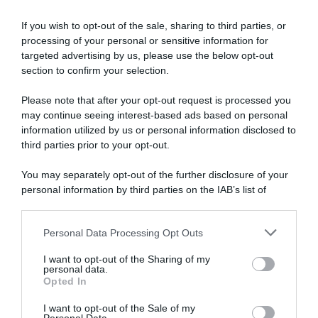
Articoli correlati
If you wish to opt-out of the sale, sharing to third parties, or
processing of your personal or sensitive information for
targeted advertising by us, please use the below opt-out
section to confirm your selection.
Please note that after your opt-out request is processed you
may continue seeing interest-based ads based on personal
information utilized by us or personal information disclosed to
UCI, il presidente David
Tour de France 2026, Tadej
Lappartient approva i
Pogačar spiega
third parties prior to your opt-out.
controlli antidoping notturni:
l’occhiataccia a Prodhomme:
“Un segnale per tutto il
“In squadra lo chiamavamo
You may separately opt-out of the further disclosure of your
gruppo”
‘Pantani’…”
personal information by third parties on the IAB’s list of
3 Agosto 2026, 18:34
3 Agosto 2026, 14:00
downstream participants.
Personal Data Processing Opt Outs
This information may also be disclosed by us to third parties
on the IAB’s List of Downstream Participants that may further
I want to opt-out of the Sharing of my
disclose it to other third parties.
personal data.
Opted In
Please note that this website/app uses one or more Google
services and may gather and store information including but
I want to opt-out of the Sale of my