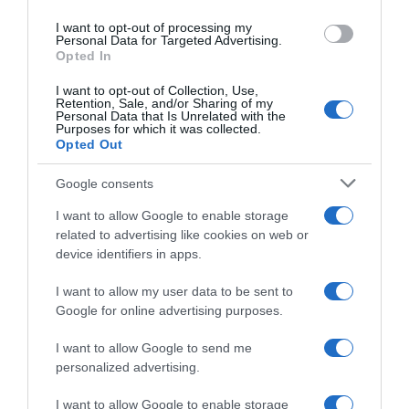
use your data for below specified purposes in below Google
I want to opt-out of processing my
consent section.
Personal Data for Targeted Advertising.
Opted In
I want to opt-out of Collection, Use,
Retention, Sale, and/or Sharing of my
Personal Data that Is Unrelated with the
Purposes for which it was collected.
Opted Out
Tour de France 2026, Remco
Tour de France 2026, il
Evenepoel ha fatto ricredere
bilancio della Netcompany
Google consents
anche Patrick Lefevere: “Non
Ineos: “Avremmo voluto
ero del tutto convinto che
ottenere un po’ di più, ma i
I want to allow Google to enable storage
fosse un corridore da
ragazzi hanno dato il
related to advertising like cookies on web or
classifica generale, mi ha
massimo e hanno provato
device identifiers in apps.
smentito”
tutto il possibile”
29 Luglio 2026, 9:40
28 Luglio 2026, 12:45
I want to allow my user data to be sent to
Google for online advertising purposes.
I want to allow Google to send me
personalized advertising.
I want to allow Google to enable storage