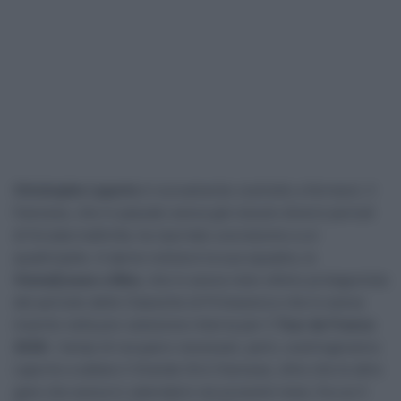
Christophe Laporte
è nuovamente costretto a fermarsi. Il
francese, che in passato aveva già vissuto diversi periodi
di forzata inattività, ha riportato una lesione a un
quadricipite. A darne notizia è la sua squadra, la
Visma|Lease a Bike
, che lo aveva visto ottimo protagonista
del periodo delle Classiche di Primavera e che lo aveva
inserito nella pre-selezione interna per il
Tour de France
2026
. I tempi di recupero necessari, però, costringeranno
Laporte a saltare il Grande Giro francese, oltre che le altre
gare che aveva in calendario nei prossimi mesi, fra cui il