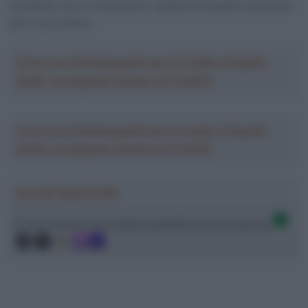
momento, non si conoscono i tempi di recupero necessari
per il suo rientro.
Crea la tua Fantasquadra per la Vuelta a España
2026: montepremi minimo di 5.000€!
Crea la tua Fantasquadra per la Vuelta a España
2026: montepremi minimo di 5.000€!
Ascolta SpazioTalk!
Ci trovi anche sulle migliori piattaforme di streaming