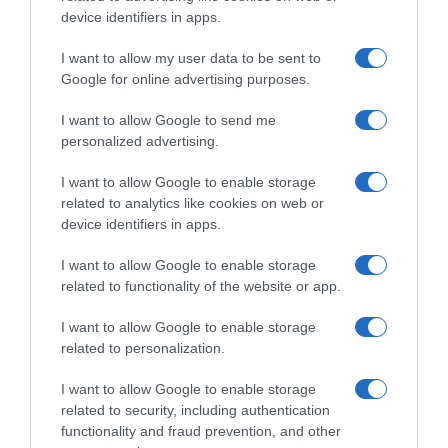
device identifiers in apps.
I want to allow my user data to be sent to
Google for online advertising purposes.
Vuelta a Burgos 2026,
Visma | Lease a Bike, Wout
doppietta Visma ad aprire i
Van Aert lancia la sfida per il
I want to allow Google to send me
giochi: Matthew Brennan
Mondiale: “Se sono al top me
personalized advertising.
domina lo sprint sul
la posso giocare”
compagno Ben Tulett
4 Agosto 2026, 9:00
I want to allow Google to enable storage
4 Agosto 2026, 16:40
related to analytics like cookies on web or
device identifiers in apps.
I want to allow Google to enable storage
related to functionality of the website or app.
Commenta
I want to allow Google to enable storage
related to personalization.
I want to allow Google to enable storage
© Copyright 2026, All Rights Reserved Designed by
related to security, including authentication
functionality and fraud prevention, and other
©SpazioCiclismo
Preferenze Privacy