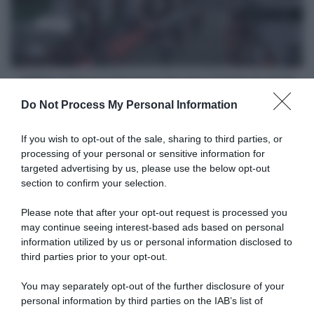
Circuito
di
Vallonia
2026
VIDEO: Ultimi 5 Chilometri Circuito di Vallonia 2026
Do Not Process My Personal Information
Articoli correlati
If you wish to opt-out of the sale, sharing to third parties, or
processing of your personal or sensitive information for
targeted advertising by us, please use the below opt-out
section to confirm your selection.
Please note that after your opt-out request is processed you
may continue seeing interest-based ads based on personal
information utilized by us or personal information disclosed to
Giro di Polonia 2026, la
Giro di Polonia 2026, Bart
vittoria inaspettata di Bart
Lemmen resiste al ritorno di
third parties prior to your opt-out.
Lemmen: “Dopo la caduta
Christian Scaroni! 6° Alberto
non ero neanche certo di
Bettiol
You may separately opt-out of the further disclosure of your
riuscire a continuare…”
6 Agosto 2026, 16:51
personal information by third parties on the IAB’s list of
6 Agosto 2026, 18:50