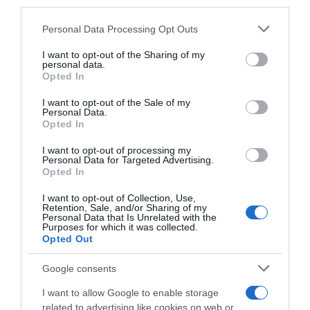
downstream participants.
Personal Data Processing Opt Outs
This information may also be disclosed by us to third parties
on the IAB’s List of Downstream Participants that may further
I want to opt-out of the Sharing of my
disclose it to other third parties.
personal data.
Opted In
Please note that this website/app uses one or more Google
services and may gather and store information including but
I want to opt-out of the Sale of my
Personal Data.
not limited to your visit or usage behaviour. You may click to
Opted In
grant or deny consent to Google and its third-party tags to
use your data for below specified purposes in below Google
I want to opt-out of processing my
Visma|Lease a Bike, l’arrivo di
Visma|Lease a Bike, il parere
consent section.
Personal Data for Targeted Advertising.
Fabio Jakobsen è vicino: “Per
di Trine Vingegaard Hansen:
Opted In
me sarebbe un sogno, ne
“Il ciclismo è uno sport
stiamo parlando”
antiquato, ma continuando a
I want to opt-out of Collection, Use,
far gestire le cose a ex
Retention, Sale, and/or Sharing of my
5 Agosto 2026, 10:39
corridori non cambierà mai
Personal Data that Is Unrelated with the
Purposes for which it was collected.
nulla”
Opted Out
5 Agosto 2026, 10:18
Google consents
I want to allow Google to enable storage
related to advertising like cookies on web or