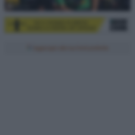
© Cor Vos
Aggiungici alle tue fonti preferite