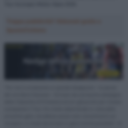
Tour Auvergne-Rhône-Alpes 2026.
Troppa pubblicità? Abbonati gratis a
SpazioCiclismo
“Per me è ovviamente un grande disappunto – le parole
del corridore francese – Arrivavo da una buona campagna
delle Classiche di Primavera ed ero già pronto per iniziare
a preparare il Tour. Ero molto determinato in vista delle
prossime gare, ma adesso posso solo concentrarmi sul
recupero, in modo da tornare in gara il prima possibile”. Al