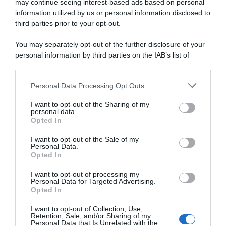
tappa
may continue seeing interest-based ads based on personal
la
information utilized by us or personal information disclosed to
Alpecin-Premier Tech,
Giro di Danimarca 2026,
Maglia
annunciati gli arrivi di Iván
Jensen Plowright: “Pensavo
third parties prior to your opt-out.
Rosa"
García Cortina, Madis
di aver vinto, ma ci sta
Mihkels e Casper van Uden
perdere contro Van Aert”
You may separately opt-out of the further disclosure of your
1 Agosto 2026, 10:25
31 Luglio 2026, 12:25
personal information by third parties on the IAB’s list of
downstream participants.
Personal Data Processing Opt Outs
This information may also be disclosed by us to third parties
on the IAB’s List of Downstream Participants that may further
I want to opt-out of the Sharing of my
disclose it to other third parties.
personal data.
Opted In
Please note that this website/app uses one or more Google
services and may gather and store information including but
I want to opt-out of the Sale of my
Personal Data.
not limited to your visit or usage behaviour. You may click to
Opted In
grant or deny consent to Google and its third-party tags to
use your data for below specified purposes in below Google
I want to opt-out of processing my
Giro di Danimarca 2026,
Alpecin-Premier Tech,
consent section.
Personal Data for Targeted Advertising.
Wout Van Aert vince per
Mathieu van der Poel
Opted In
questione di millimetri su
rinuncia ai Criterium post-
Jensen Plowright – 4°
Tour per preparare i Mondiali
I want to opt-out of Collection, Use,
Giovanni Lonardi, 7° Enrico
di MTB – Poi, forse, due gare
Retention, Sale, and/or Sharing of my
Zanoncello
su strada e la presenza a
Personal Data that Is Unrelated with the