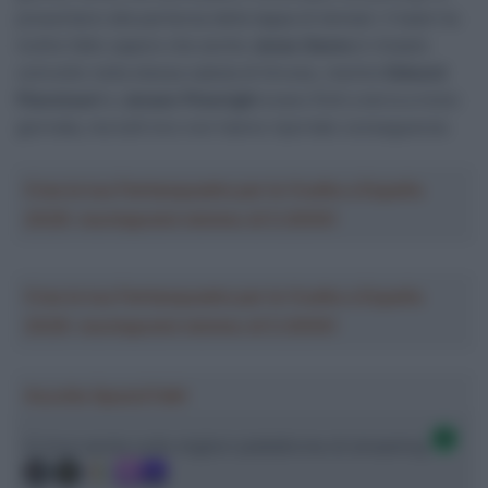
presentarsi alla partenza della tappa di domani. Il team ha
inoltre fatto sapere che anche
Jonas Geens
è rimasto
coinvolto nella stessa caduta di Groves, mentre
Edward
Planckaert
e
Jensen Plowright
erano finiti a terra a inizio
giornata, ma tutti loro non hanno riportato conseguenze.
Crea la tua Fantasquadra per la Vuelta a España
2026: montepremi minimo di 5.000€!
Crea la tua Fantasquadra per la Vuelta a España
2026: montepremi minimo di 5.000€!
Ascolta SpazioTalk!
Ci trovi anche sulle migliori piattaforme di streaming