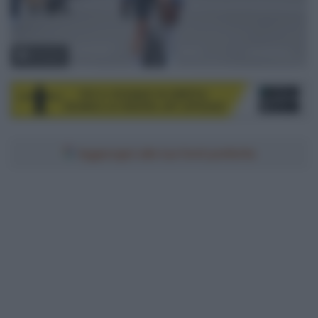
© Sirotti
Aggiungici alle tue fonti preferite