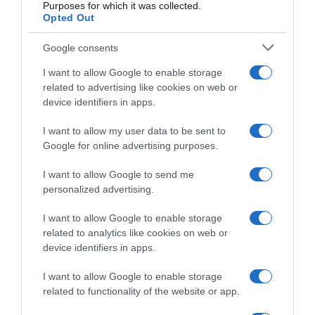
Purposes for which it was collected.
Montréal 2026
30 Luglio 2026, 17:52
Opted Out
27 Luglio 2026, 10:40
Google consents
I want to allow Google to enable storage
related to advertising like cookies on web or
device identifiers in apps.
I want to allow my user data to be sent to
Google for online advertising purposes.
Tour de France 2026,
Tour de France 2026,
capolavoro Mathieu van der
Mathieu van der Poel
I want to allow Google to send me
Poel: attacca a Montmartre
premiato come gregario della
personalized advertising.
con Tadej Pogačar e resiste
terza settimana
di un niente alla rimonta del
26 Luglio 2026, 10:33
I want to allow Google to enable storage
gruppo! Per lo sloveno 5°
related to analytics like cookies on web or
trionfo finale alla Grande
Boucle
device identifiers in apps.
26 Luglio 2026, 19:56
I want to allow Google to enable storage
related to functionality of the website or app.
Commenta