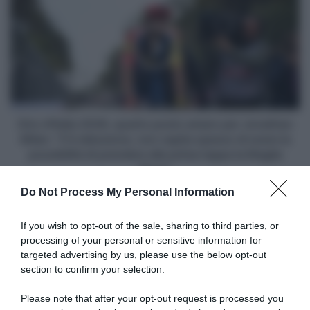
stato
d'Italia
qualcun
2026,
altro
quarto
alle
posto
mie
amaro
ruote,
per
avrei
Jonathan
vinto"
Milan:
"C'è
Giro d'Italia 2026, quarto posto amaro per Jonathan
delusione,
Milan: "C'è delusione, non capita spesso di avere la
non
possibilità di prendere alla prima tappa la Maglia
capita
Rosa"
spesso
Do Not Process My Personal Information
di
avere
Articoli correlati
la
If you wish to opt-out of the sale, sharing to third parties, or
possibilità
processing of your personal or sensitive information for
di
targeted advertising by us, please use the below opt-out
prendere
section to confirm your selection.
alla
prima
Please note that after your opt-out request is processed you