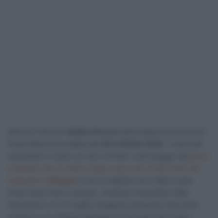
Nulla di rotto per
Kaden Groves
nella caduta avvenuta nel
finale della prima tappa del
Giro d’Italia 2026
. Il velocista
australiano è stato uno dei corridori usciti peggio dal
grave
incidente che ha avuto luogo a poco più di 500 metri dal
traguardo di
Burgas
e che ha tagliato fuori dalla volata
finale quasi tutto il gruppo, venendo inquadrato dalle
telecamere con la maglia strappata sulla parte alta della
schiena e con diverse abrasioni in più parti del corpo.