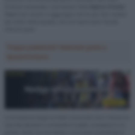
Piuttosto acciaccato, il portacolori della
Alpecin-Premier
Tech
è poi riuscito a raggiungere l’arrivo per farsi visitare
dai medici della squadra, che non hanno però rilevato
infortuni gravi.
Troppa pubblicità? Abbonati gratis a
SpazioCiclismo
La formazione belga ha infatti comunicato che il 27enne ha
riportato abrasioni a entrambe le spalle, al polpaccio e al
gomito, ferite che dovrebbero comunque consentirgli di