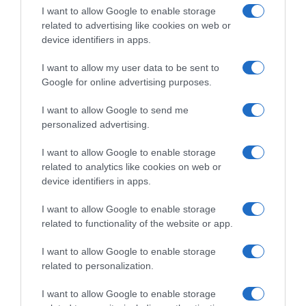
I want to allow Google to enable storage
related to advertising like cookies on web or
device identifiers in apps.
I want to allow my user data to be sent to
Google for online advertising purposes.
Cofidis, la soddisfazione dei
Giro del Veneto 2022, Rémy
vertici: “Il 2022 è stata una
Rochas: “Non potevo
I want to allow Google to send me
delle migliori stagioni da
pensare di vincere davanti a
personalized advertising.
quando la squadra esiste”
Trentin”
24 Ottobre 2022, 13:57
12 Ottobre 2022, 18:15
I want to allow Google to enable storage
related to analytics like cookies on web or
device identifiers in apps.
I want to allow Google to enable storage
related to functionality of the website or app.
Commenta
I want to allow Google to enable storage
related to personalization.
I want to allow Google to enable storage
© Copyright 2026, All Rights Reserved Designed by