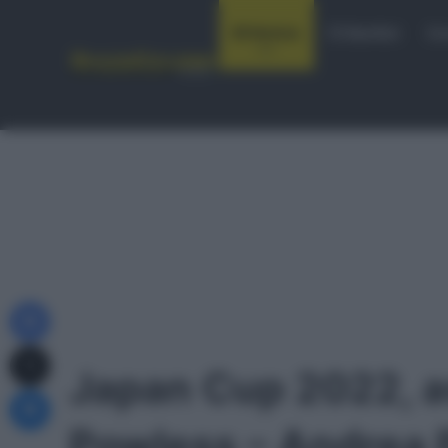
Notizie
Startlist
Co
Facebook
X
Japan Cup 2022, as
Messenger
Powless – Andrea P