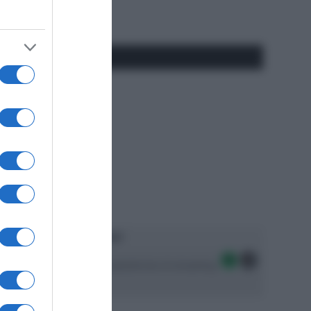
#SpazioTalk
Ascolta SpazioTalk!
Seguici sulle migliori piattaforme di streaming: