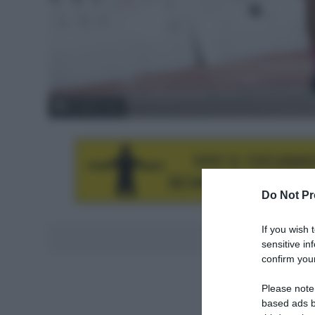
© Japan Cup
Do Not Pr
If you wish 
Aggiungici al
sensitive in
confirm your
Please note
based ads b