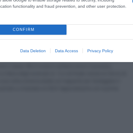
cation functionality and fraud prevention, and other user protection.
ttutto la Trek-Segafredo continua a fare un grande forcing,
oudal) oltre che di
Axel Zingle
(Cofidis). Ai -35
Neilson
Cofidis) rompono gli indugi e portano il primo serio attacco
fredo), che è il primo a transitare in vetta al terzultimo
CONFIRM
wan Tolhoek
che poi si mette a fare il ritmo in testa al
circuito.
Data Deletion
Data Access
Privacy Policy
Piccolo
che iniziano ad attaccare a turno, finché nessuno
o il classe ’96 si invola in solitaria verso il successo,
 libera degli avversari ai -3 e nel finale resiste al ritorno di
sua volta a braccia alzate sul traguardo per festeggiare il
costretto a rimandare al 2023 l’appuntamento con la prima