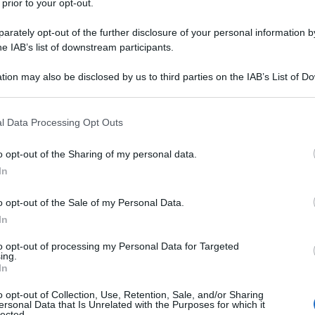
 prior to your opt-out.
rately opt-out of the further disclosure of your personal information by
he IAB’s list of downstream participants.
tion may also be disclosed by us to third parties on the IAB’s List of 
 that may further disclose it to other third parties.
 that this website/app uses one or more Google services and may gath
l Data Processing Opt Outs
including but not limited to your visit or usage behaviour. You may click 
 to Google and its third-party tags to use your data for below specifi
o opt-out of the Sharing of my personal data.
ogle consent section.
ridore della
EF Education-EasyPost
è arrivato in solitaria sul
In
 15 chilometri dal traguardo, in una gara in cui sia lui che la
o opt-out of the Sale of my Personal Data.
fatti, a completare la doppietta è arrivato
Andrea Piccolo
,
In
esistendo poi al ritorno di
Ben Dyball
, specialista delle corse
olori italiani va segnalata anche la settima posizione di
to opt-out of processing my Personal Data for Targeted
ing.
 vivo dell’azione.
In
o opt-out of Collection, Use, Retention, Sale, and/or Sharing
azioCiclismo
ersonal Data that Is Unrelated with the Purposes for which it
lected.