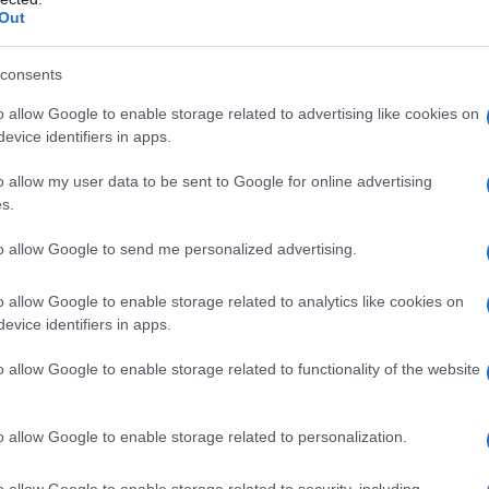
Out
consents
o allow Google to enable storage related to advertising like cookies on
evice identifiers in apps.
o allow my user data to be sent to Google for online advertising
s.
to allow Google to send me personalized advertising.
o allow Google to enable storage related to analytics like cookies on
evice identifiers in apps.
egafredo
che spezza il gruppo ancor prima della scalata del
one. Alla Trek-Segafredo si uniscono poi anche
Cofidis
e
EF
o allow Google to enable storage related to functionality of the website
tà quando mancano 90 chilometri alla conclusione.
o allow Google to enable storage related to personalization.
a 2026: montepremi minimo di 5.000€!
o allow Google to enable storage related to security, including