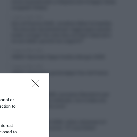
corsa neutralizzata: si disputa solo la tappa, tempi
congelati (Video)
5 Agosto 2026, 19:43
Giro di Polonia 2026, Jonathan Milan fa tripletta:
“Ho lavorato duramente per raggiungere questo
livello; la fuga? Ho visto due corridori attaccati e
mi son detto: perché non seguirli?”
5 Agosto 2026, 19:35
VIDEO: Seconda Tappa Vuelta a Burgos 2026
5 Agosto 2026, 19:30
VIDEO: Highlights quinta tappa Tour de France
Femmes 2026
5 Agosto 2026, 19:23
Vuelta a Burgos 2026, successo liberatorio per
sonal or
Oscar Onley: “Sono sollevato, non è stata una
buona stagione fino a ora”
ection to
5 Agosto 2026, 18:29
Giro del Portogallo 2026, Julius Johansen è il
nterest-
primo leader della corsa – 4° Luca Giaimi
closed to