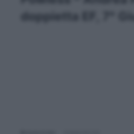
doppietta EF, 7° Gi
Antonino De Maio
16 Ottobre 2022, 8:18