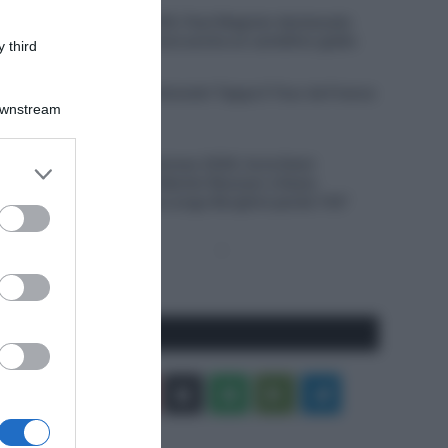
5 Agosto 2026, 18:14
Giro di Polonia 2026, Paul Magnier declassato
dopo la volata: riceve anche un cartellino giallo
 third
5 Agosto 2026, 18:07
VIDEO: Ultimi 3 chilometri Tappa 5 Tour de France
Downstream
Femmes 2026
5 Agosto 2026, 18:00
Tour de France Femmes 2026, furia Demi
er and store
Vollering! Battute Marlen Reusser e Kasia
to grant or
Niewiadoma, Elisa Longo Borghini perde 1’43”
ed purposes
Pagina
Prossima
precedente
Pagina
Seguici qui
Facebook
X
You
Apple
Spotify
Google
Telegram
Tube
Play
RSS