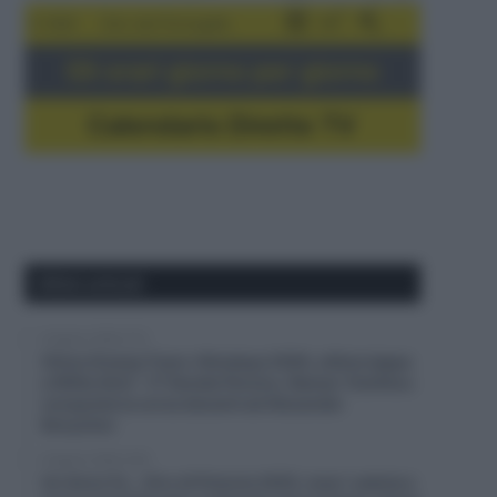
5-16/8
Giro del Portogallo
Gli orari giorno per giorno
Calendario Dirette TV
Ultimi articoli
6 Agosto 2026, 8:12
China Xizang Trans-Himalaya 2026, ultima tappa
a Willie Smit – 3° Davide Persico, Raman Tsishkou
conquista la corsa davanti ad Alexander
Konychev
6 Agosto 2026, 8:00
Un Anno Fa… Giro di Polonia 2025, maxi-caduta e