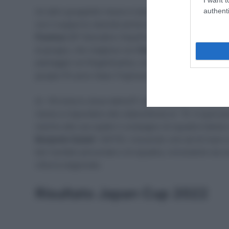
authenti
Un altro gruppetto riesce a riportarsi sotto, ma sopra
con il supporto stavolta anche di
Tim Wellens
(Lotto S
Powless
(EF Education-EasyPost) e
Simon Geschke
(
al gruppo, che reagisce con
Giulio Ciccone
(Trek-Sega
passaggio sul Kogashiyama, con il suo compagno
Ant
gruppo fin poco dopo l’ingresso nel penultimo giro di 
Ai -18 inizia lo show della EF con
Powless
e
Andrea 
riesce a rispondere allo statunitense ai -15. A quel punt
mentre alle sue spalle il compagno di squadra italiano si
Benjamin Dyball
(UKYO), riuscendo così ad arrivare a 
bel risultato personale e di squadra, nonostante sia 
vittoria stagionale.
Risultato Japan Cup 2022