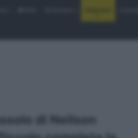
rse
Video
Calendario
Sintesi Gare
Classi
solo di Neilson
iccolo completa la