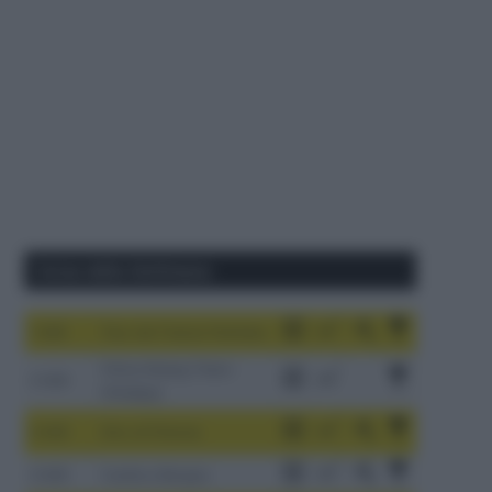
Corse della Settimana
1-9/8
Tour de France Femmes
China Xizang Trans-
2-6/8
Himalaya
3-9/8
Giro di Polonia
4-8/8
Vuelta a Burgos