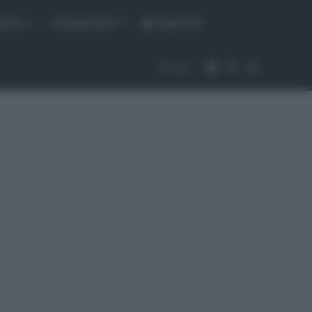
fiche
CicloMercato
Abbonati
Accedi
Cambia aspet
Cerca
Segui