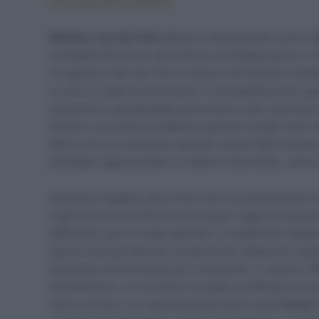
Clicca qui per la startlist
Mathieu van der Poel
(Alpecin-Deceuninck) contro
T
scintillanti fenomeni del ciclismo contemporaneo si r
In Liguria fu Van der Poel a imporsi ed è proprio l’a
su di lui in sede di pronostico. Il neerlandese dice s
successo lo spingerebbe ancora più in alto nella storia 
Ronde e una lista incredibile di grandi risultati nelle
fatto è nel suo ambiente naturale, quello fatto da pav
potrebbe rappresentare un fattore importante, vento
Insomma, Pogačar dovrà tirar fuori una prestazione ec
è già riuscito nel 2023 e ha una gran voglia di lasciars
differenza, per lui quasi abituale. Le qualità del cam
(parole sue) gli darà più occasioni per attaccare e dal
schiererà una fuoriserie per l’occasione: ci saranno
T
brillantissimo, un corridore versatile ed efficace c
l’anno scorso), uno specialista del pavé come
Florian