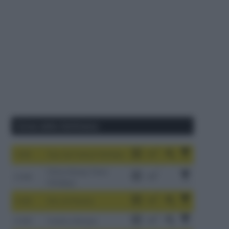
Corse della Settimana
1-9/8
Tour de France Femmes
China Xizang Trans-
2-6/8
Himalaya
3-9/8
Giro di Polonia
4-8/8
Vuelta a Burgos