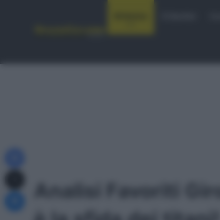
Notizie
Startlist
Co
Facebook
X
Analisi Favoriti Gi
Messenger
è la sfida dei tita