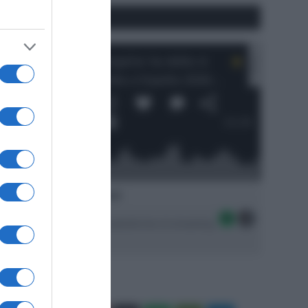
#SpazioTalk
Ascolta SpazioTalk!
Seguici sulle migliori piattaforme di streaming: