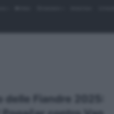
rse
Video
Calendario
Sintesi Gare
Classi
ro delle Fiandre 2025:
ni! Pogačar contro Van