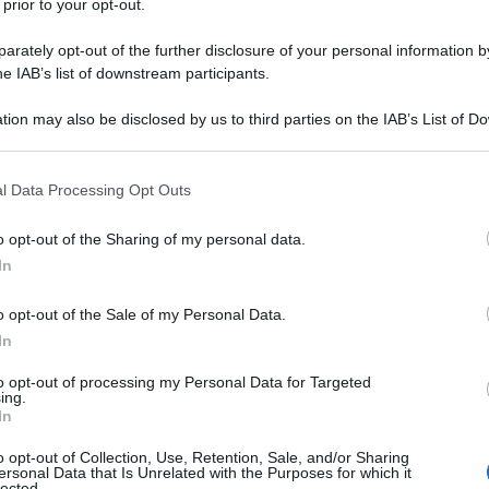
 prior to your opt-out.
rately opt-out of the further disclosure of your personal information by
he IAB’s list of downstream participants.
tion may also be disclosed by us to third parties on the IAB’s List of 
 that may further disclose it to other third parties.
 that this website/app uses one or more Google services and may gath
l Data Processing Opt Outs
including but not limited to your visit or usage behaviour. You may click 
 to Google and its third-party tags to use your data for below specifi
o opt-out of the Sharing of my personal data.
ogle consent section.
In
o opt-out of the Sale of my Personal Data.
l e Tadej Pogačar al
Giro delle Fiandre 2025
. Dopo essersi
In
so che ha sorriso al neerlandese, i due fenomeni sono pronti
o della stagione, in programma
domenica 6 aprile
, dove il
to opt-out of processing my Personal Data for Targeted
ing.
record assoluto) nella corsa belga, mentre il campione del
In
lassicissima, quando a inserirsi tra i due fu Filippo
o opt-out of Collection, Use, Retention, Sale, and/or Sharing
mere il ruolo di “terzo incomodo”, e tra questi c’è lo
ersonal Data that Is Unrelated with the Purposes for which it
lected.