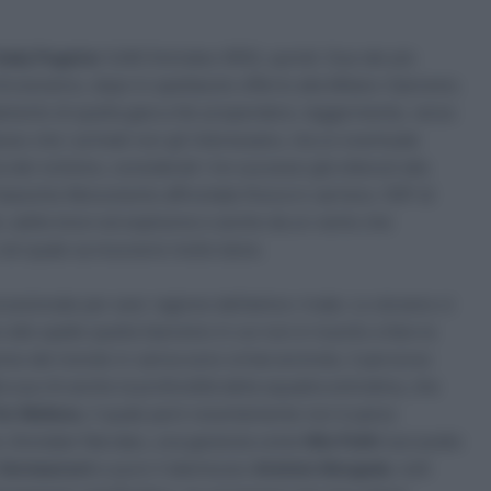
adej Pogačar
(UAE Emirates XRG), quindi. Due dei più
itroveranno, dopo lo spettacolo offerto alla Milano-Sanremo.
ndamento di quella gara a far propendere, leggermente, verso
pesso che i primati non gli interessano, ma un eventuale
del ciclismo, considerati i tre successi già ottenuti alla
 Classiche Monumento affrontate finora in carriera. VDP di
é, salite brevi ed esplosive e anche da un vento che
 nel quale sa muoversi molto bene.
cezionale per aver ragione dell’amico-rivale. Lo sloveno ci
i alle spalle quella Sanremo in cui non è riuscito a fare la
pione del mondo in carica sono ormai arcinote, il percorso
la sua c’è anche la profondità della squadra emiratina, che
im Wellens
, il quale però recentemente non è parso
ome Jhonatan Narváez, una garanzia come
Nils Politt
(sul podio
 Vermeersch
e pure il talentuoso
António Morgado
, tutti