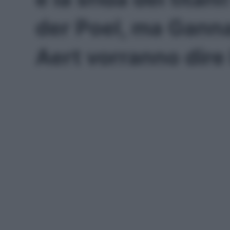
der Poel, ma Gann
Aert vorranno dire 