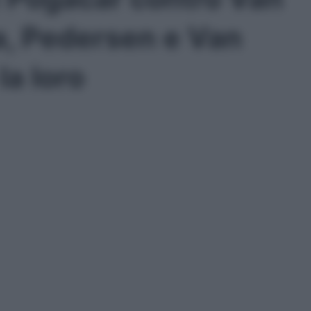
a, Pedersen e Van
la loro