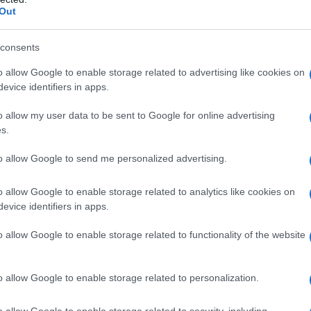
 spolvero e a un Wout van Aert in cerca di rilancio. Ancora
Out
 assicurato.
consents
azioCiclismo
o allow Google to enable storage related to advertising like cookies on
evice identifiers in apps.
o allow my user data to be sent to Google for online advertising
s.
to allow Google to send me personalized advertising.
o allow Google to enable storage related to analytics like cookies on
evice identifiers in apps.
o allow Google to enable storage related to functionality of the website
o allow Google to enable storage related to personalization.
le Fiandre
2025
o allow Google to enable storage related to security, including