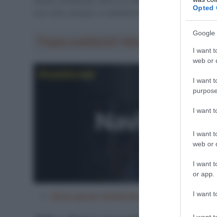
stesso verbanese, oltre a un Mads Pedersen in grande
Opted 
una volta, dunque, lo spettacolo sui muri fiamminghi è
Google 
Troppa pubblicità? Abbonati gratis a Sp
I want t
web or d
I want t
purpose
I want 
I want t
web or d
I want t
or app.
I want t
Clicca qui per l’analisi del percorso del Giro del
I want t