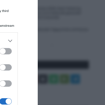
8 Agosto 2026, 18:07
Tour de France Femmes 2026, Demi Vollering
 third
stacca tutte a Nizza e va in testa alla generale!
Elisa Longo Borghini è seconda
8 Agosto 2026, 17:31
Downstream
VIDEO: Ultimi 3 Chilometri Tappa 6 Giro di Polonia
2026
er and store
to grant or
Pagina
Prossima
ed purposes
precedente
Pagina
Seguici qui
Facebook
X
You
Apple
Spotify
Google
Telegram
Tube
Play
RSS