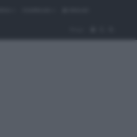
fiche
CicloMercato
Abbonati
Accedi
Cambia aspet
Cerca
Segui