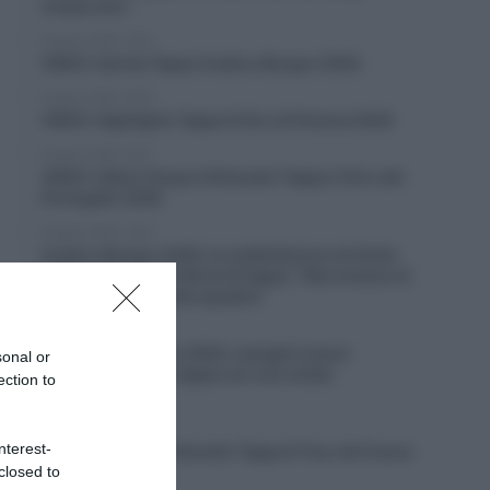
cinque anni
8 Agosto 2026, 19:02
VIDEO: Quinta Tappa Vuelta a Burgos 2026
8 Agosto 2026, 18:59
VIDEO: Highlights Tappa 6 Giro di Polonia 2026
8 Agosto 2026, 18:57
VIDEO: Ultimi Cinque Chilometri Tappa 3 Giro del
Portogallo 2026
8 Agosto 2026, 18:54
Vuelta a Burgos 2026, la soddisfazione di Giulio
Pellizzari dopo la vittoria di tappa: “Mai smesso di
credere in me e nella squadra”
8 Agosto 2026, 18:43
Giro del Portogallo 2026, Leangel Linarez
sonal or
conquista la terza tappa con una volata
ection to
lunghissima
8 Agosto 2026, 18:15
nterest-
VIDEO: Ultimi 4 Chilometri Tappa 8 Tour de France
closed to
Femmes 2026