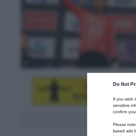
© Sirotti
Do Not Pr
If you wish 
sensitive in
confirm your
Aggiungici al
Please note
based ads b