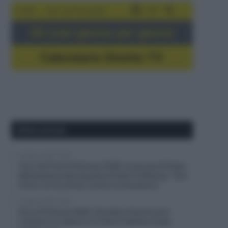
5-16/8
Giro del Portogallo
Gli orari giorno per giorno
Calendario Dirette TV
Ultimi articoli
8 Agosto 2026, 19:50
Tour de France Femmes 2026, le accuse di Kasia
Niewiadoma alla squadra di Demi Vollering: “Una
di loro mi ha chiuso contro le transenne”
8 Agosto 2026, 19:30
Giro di Polonia 2026, Christian Scaroni può
rompere un digiuno di vittorie italiane lungo