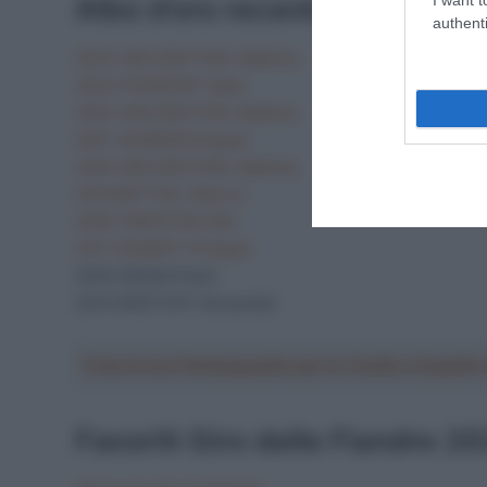
Albo d’oro recente Giro delle
authenti
2024 VAN DER POEL Mathieu
2023 POGAČAR Tadej
2022 VAN DER POEL Mathieu
2021 ASGREEN Kasper
2020 VAN DER POEL Mathieu
2019 BETTIOL Alberto
2018 TERPSTRA Niki
2017 GILBERT Philippe
2016 SAGAN Peter
2015 KRISTOFF Alexander
Crea la tua Fantasquadra per la Vuelta a Españ
Favoriti Giro delle Fiandre 2