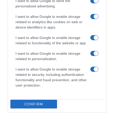
I want to allow Google to send me
difficile tra infortuni e poche
28 Novembre 2025, 20:00
personalized advertising.
vittorie, ma Oscar Onley fa
ben sperare per il futuro
I want to allow Google to enable storage
17 Novembre 2025, 20:00
related to analytics like cookies on web or
device identifiers in apps.
I want to allow Google to enable storage
related to functionality of the website or app.
Commenta
I want to allow Google to enable storage
related to personalization.
I want to allow Google to enable storage
© Copyright 2026, All Rights Reserved Designed by
related to security, including authentication
functionality and fraud prevention, and other
©SpazioCiclismo
Preferenze Privacy
user protection.
Contatti
Redazione
Privacy & Cookie Policy
Pubblicità
Lavora con noi
VeloPro
CONFIRM
Facebook
X
You
Apple
Spotify
Google
Telegram
RSS