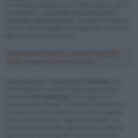
a un intervento chirurgico per la frattura al polso e dovrà
poi recuperare – le parole del medico della squadra
neerlandese,
Camiel Aldershof
– Le tempistiche possono
variare in casi come questi, ma ci aspettiamo che sia fuori
dalle gare almeno per due mesi”.
Crea la tua Fantasquadra per la Vuelta a España
2026: montepremi minimo di 5.000€!
Frattura anche per il neerlandese
Tim Naberman
, che
nell’incidente di cui sopra si è rotto un polso, mentre
l’australiano
Alex Edmondson
se l’è cavata con la
distorsione a una caviglia: “La situazione di Naberman al
momento non richiede operazioni, ma andrà rivalutata
nelle prossime settimane – aggiunge Aldershof – Per
Edmondson, si riposerà per qualche giorno e vedremo
quali saranno i suoi progressi, in termini di recupero.