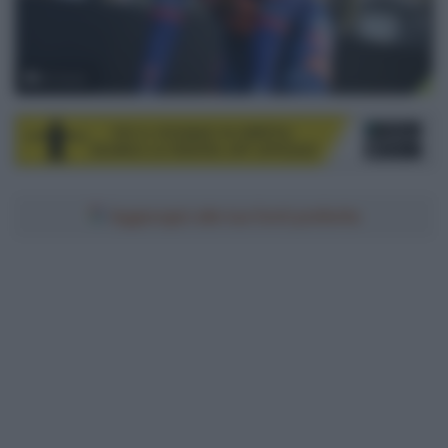
© Sirotti
Aggiungici alle tue fonti preferite