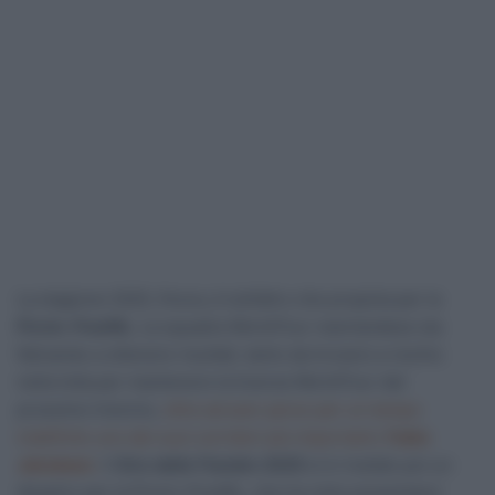
La stagione 2025, finora, è tutt’altro che propizia per la
Picnic-PostNL.
La squadra WorldTour neerlandese sta
faticando a ottenere risultati, tanto da trovarsi a rischio
nella lotta per mantenere la licenza WorldTour del
prossimo triennio,
oltre ad aver perso per un tempo
indefinito uno dei suoi corridori più importanti,
Fabio
Jakobsen
.
Il
Giro delle Fiandre 2025
si è rivelato poi un
disastro per la Picnic-PostNL, che ha visto presentarsi