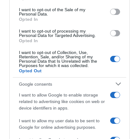
Please note that this website/app uses one or more Google
services and may gather and store information including but
I want to opt-out of the Sale of my
Personal Data.
not limited to your visit or usage behaviour. You may click to
Opted In
grant or deny consent to Google and its third-party tags to
use your data for below specified purposes in below Google
I want to opt-out of processing my
Picnic PostNL, la squadra
Team Picnic PostNL, Oscar
consent section.
Personal Data for Targeted Advertising.
conferma il passaggio di
Onley: “Non sono Pogačar o
Opted In
Oscar Onley alla Ineos:
Vingegaard, devo trovare
“Avremmo voluto tenerlo”
situazioni in cui attaccare”
I want to opt-out of Collection, Use,
Retention, Sale, and/or Sharing of my
23 Dicembre 2025, 19:05
15 Dicembre 2025, 18:13
Personal Data that Is Unrelated with the
Purposes for which it was collected.
Opted Out
Google consents
I want to allow Google to enable storage
related to advertising like cookies on web or
device identifiers in apps.
I want to allow my user data to be sent to
Google for online advertising purposes.
Bilancio Squadre 2025: Team
Picnic PostNL – Stagione
I Migliori Momenti del 2025