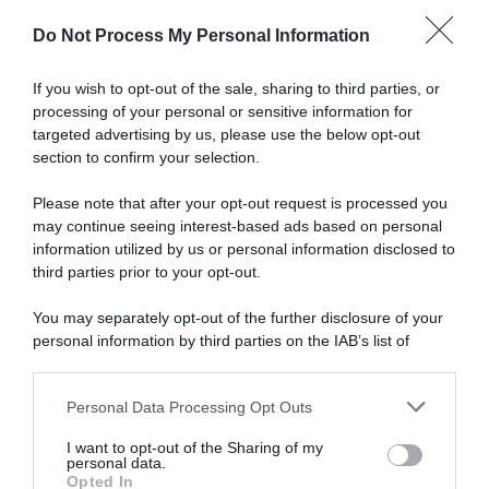
ho
Do Not Process My Personal Information
provato
Articoli correlati
e
non
If you wish to opt-out of the sale, sharing to third parties, or
ho
processing of your personal or sensitive information for
rimpianti
targeted advertising by us, please use the below opt-out
-
section to confirm your selection.
Come
squadra
Please note that after your opt-out request is processed you
abbiamo
may continue seeing interest-based ads based on personal
Team Picnic PostNL, Alex
corso
information utilized by us or personal information disclosed to
INEOS Grenadiers, ufficiale
Edmondson lascia il ciclismo
al
l’arrivo di Oscar Onley: “Sono
third parties prior to your opt-out.
professionistico a 32 anni: “È
cresciuto guardando Geraint
meglio"
uno sport in cui ho dato tutto
Thomas”
You may separately opt-out of the further disclosure of your
per gli ultimi 20 anni”
23 Dicembre 2025, 19:22
personal information by third parties on the IAB’s list of
31 Dicembre 2025, 14:27
downstream participants.
Personal Data Processing Opt Outs
This information may also be disclosed by us to third parties
on the IAB’s List of Downstream Participants that may further
I want to opt-out of the Sharing of my
disclose it to other third parties.
personal data.
Opted In