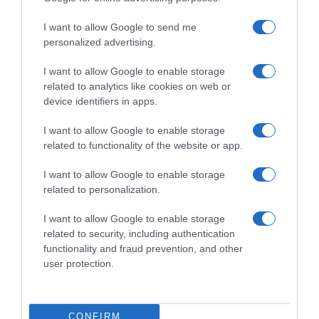
Picnic PostNL, Fabio
Picnic PostNL, Tom Dumoulin
Jakobsen: “Non credo che il
severo con Fabio Jakobsen:
I want to allow Google to send me
mio contratto verrà
“In questo momento non è al
personalized advertising.
rinnovato, ma non voglio
livello richiesto a un
ritirarmi. Penso di poter
corridore professionista,
I want to allow Google to enable storage
tornare al livello di un tempo”
faticherebbe anche tra gli
related to analytics like cookies on web or
amatori”
12 Luglio 2026, 12:38
device identifiers in apps.
4 Giugno 2026, 13:40
I want to allow Google to enable storage
related to functionality of the website or app.
Commenta
I want to allow Google to enable storage
related to personalization.
I want to allow Google to enable storage
© Copyright 2026, All Rights Reserved Designed by
related to security, including authentication
functionality and fraud prevention, and other
©SpazioCiclismo
Preferenze Privacy
user protection.
Contatti
Redazione
Privacy & Cookie Policy
Pubblicità
Lavora con noi
VeloPro
CONFIRM