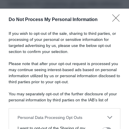
(31
Ciclismo in TV e Streaming: gli orari della settimana
Marzo
(31 Marzo - 6 Aprile)
-
Do Not Process My Personal Information
6
Articoli correlati
Aprile)
If you wish to opt-out of the sale, sharing to third parties, or
processing of your personal or sensitive information for
targeted advertising by us, please use the below opt-out
section to confirm your selection.
Please note that after your opt-out request is processed you
may continue seeing interest-based ads based on personal
information utilized by us or personal information disclosed to
Picnic PostNL, il ds Rudi
Visma|Lease a Bike, l’arrivo di
Kemna dopo la separazione
Fabio Jakobsen è vicino: “Per
third parties prior to your opt-out.
da Fabio Jakobsen:
me sarebbe un sogno, ne
“Abbiamo fatto il massimo,
stiamo parlando”
You may separately opt-out of the further disclosure of your
ma non riusciva neanche a
5 Agosto 2026, 10:39
personal information by third parties on the IAB’s list of
stare in gruppo”
downstream participants.
6 Agosto 2026, 12:41
Personal Data Processing Opt Outs
This information may also be disclosed by us to third parties
on the IAB’s List of Downstream Participants that may further
I want to opt-out of the Sharing of my