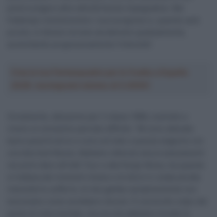
potrà svolgere altre attività fisiche impegnative. Nel
frattempo monitoreremo i suoi progressi e, quando sarà
pronto, lo faremo tornare ad allenarsi gradualmente,
aumentando progressivamente l’intensità”.
Crea la tua Fantasquadra per la Vuelta a España
2026: montepremi minimo di 5.000€!
Ovviamente, delusione per il classe 1996, costretto a
vivere un ennesimo periodo difficile: “Mi sono allenato
bene quest’inverno e sono arrivato a questa stagione con
una discreta fiducia. Abbiamo ottenuto alcuni piazzamenti
nei primi dieci all’UAE Tour e alla Parigi-Nizza, ma quando
si trattava dei momenti chiave e di sforzi in volata ad alta
intensità ho sofferto, le mie gambe semplicemente non
lavoravano come avrebbero dovuto. È una brutto colpo dal
punto di vista mentale, ma ora che abbiamo trovato la