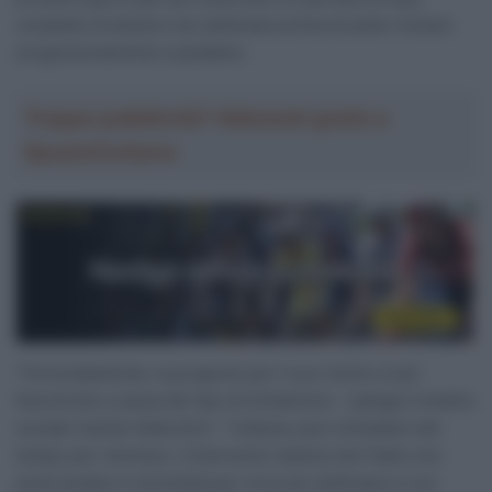
completo di almeno sei settimane prima di poter iniziare
progressivamente a pedalare.
Troppa pubblicità? Abbonati gratis a
SpazioCiclismo
“Fortunatamente, la prognosi per il suo rientro è più
favorevole a causa del tipo di limitazione – spiega il medico
sociale Camiel Aldershof – Tuttavia, può richiedere del
tempo per rientrare. L’intervento implica che Fabio non
potrà andare in bicicletta per circa sei settimane e non