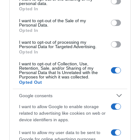
disclose it to other third parties.
personal data.
Opted In
Please note that this website/app uses one or more Google
services and may gather and store information including but
I want to opt-out of the Sale of my
Personal Data.
not limited to your visit or usage behaviour. You may click to
Opted In
grant or deny consent to Google and its third-party tags to
use your data for below specified purposes in below Google
I want to opt-out of processing my
Team Picnic PostNL, ufficiale
CicloMercato, Fabio
consent section.
Personal Data for Targeted Advertising.
l’addio immediato di Fabio
Jakobsen avrebbe già
Opted In
Jakobsen: “Decisione
lasciato la Picnic PostNL e
condivisa”
potrebbe firmare per la
I want to opt-out of Collection, Use,
Visma | Lease a Bike
Retention, Sale, and/or Sharing of my
3 Agosto 2026, 13:28
Personal Data that Is Unrelated with the
3 Agosto 2026, 8:30
Purposes for which it was collected.
Opted Out
Google consents
I want to allow Google to enable storage
related to advertising like cookies on web or
device identifiers in apps.
I want to allow my user data to be sent to
Google for online advertising purposes.