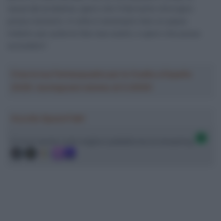
causa del problema, spero che l’intervento chirurgico
possa risolverlo. A volte è necessario fare un passo
indietro per poterne fare due avanti, e spero che possa
succedere”.
Crea la tua Fantasquadra per la Vuelta a España
2026: montepremi minimo di 5.000€!
Ascolta SpazioTalk!
Ci trovi anche sulle migliori piattaforme di streaming