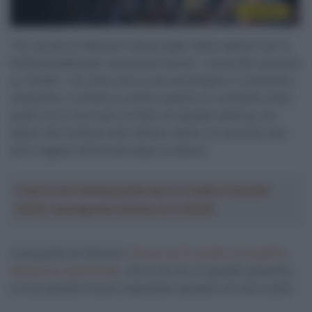
“Ho cercato di liberarmi dal groviglio della caduta il più in
fretta possibile per soccorrere Ferron – ha scritto Laurance
su
Twitter
– Ho visto che lui non era proprio in una buona
situazione. Il ciclismo è anche questo e in momenti come
quelli non ci sono più corridori di squadre diverse, ma
siamo tutti insieme nello stesso casino. Un pensiero per
tutti i ragazzi infortunati dopo la caduta”.
Crea la tua Fantasquadra per la Vuelta a España
2026: montepremi minimo di 5.000€!
A proposito di infortuni,
Ferron se l’è cavata con qualche
abrasione superficiale
, oltre che con un grande spavento.
La sua squadra ha poi ringraziato Laurance via reti sociali.