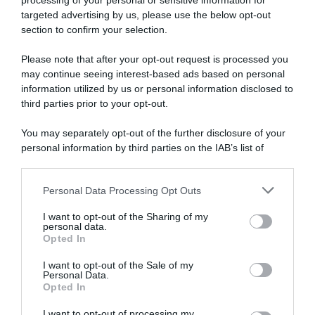
processing of your personal or sensitive information for
targeted advertising by us, please use the below opt-out
section to confirm your selection.
Please note that after your opt-out request is processed you
may continue seeing interest-based ads based on personal
information utilized by us or personal information disclosed to
Cofidis, Valentin Ferron
Giro dei Paesi Baschi 2026,
rinnova fino a fine 2028:
Axel Laurance: “La mia
third parties prior to your opt-out.
“Questo dimostra la fiducia
vittoria più bella. Allo sprint
che la squadra ripone in me”
avevo i crampi, ma non
You may separately opt-out of the further disclosure of your
potevo mollare e ho dato
4 Giugno 2026, 15:05
personal information by third parties on the IAB’s list of
tutto”
downstream participants.
8 Aprile 2026, 18:27
Personal Data Processing Opt Outs
This information may also be disclosed by us to third parties
on the IAB’s List of Downstream Participants that may further
I want to opt-out of the Sharing of my
disclose it to other third parties.
personal data.
Opted In
Please note that this website/app uses one or more Google
services and may gather and store information including but
I want to opt-out of the Sale of my
Personal Data.
not limited to your visit or usage behaviour. You may click to
Opted In
grant or deny consent to Google and its third-party tags to
use your data for below specified purposes in below Google
I want to opt-out of processing my
Giro dei Paesi Baschi 2026,
Settimana Coppi e Bartali