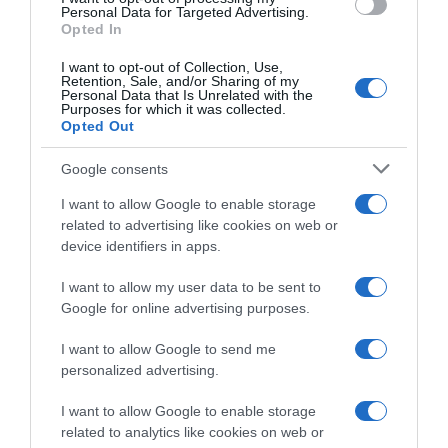
consent section.
Personal Data for Targeted Advertising.
fuga vincente di Axel
2026, Axel Laurance: “Non
Opted In
Laurance, battuto Igor
ho rimpianti, forse quella
Arrieta – Paul Seixas resta
foratura nella terza tappa mi
I want to opt-out of Collection, Use,
leader, ritiro per Isaac Del
è costata la classifica
Retention, Sale, and/or Sharing of my
Toro
generale”
Personal Data that Is Unrelated with the
Purposes for which it was collected.
8 Aprile 2026, 17:27
29 Marzo 2026, 16:48
Opted Out
Google consents
I want to allow Google to enable storage
related to advertising like cookies on web or
device identifiers in apps.
I want to allow my user data to be sent to
Google for online advertising purposes.
Settimana Coppi e Bartali
Settimana Coppi e Bartali
2026, Axel Laurance vince
2026, bis di Axel Laurance! Il
I want to allow Google to send me
ancora: “Ero abbastanza
francese torna al comando
personalized advertising.
frustrato dalla tappa di ieri”
della generale davanti a
Mauro Schmid (2°)
28 Marzo 2026, 17:03
I want to allow Google to enable storage
28 Marzo 2026, 15:35
related to analytics like cookies on web or