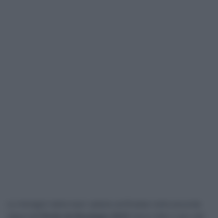
Le immagini della maxi-caduta verificatasi nella seconda
tappa dell’
Etoile de Bessèges 2023
hanno fatto il giro del