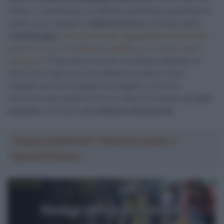
mondo. In particolare, ha destato particolare apprensione
quello che è capitato a
Valentin Ferron
, corridore della
TotalEnergies
,
che si è ritrovato aggrappato al bordo del
ponte su cui si è verificata la caduta, con il vuoto sotto i
suoi piedi.
Il francese è riuscito a rimanere attaccato al
ponte ed è stato poi fortunatamente tratto in salvo,
evitando quindi conseguenze peggiori. Il primo a
intervenire per aiutare Ferron è stato il connazionale
Axel
Laurance
, corridore della
Alpecin-Deceuninck
.
Troppa pubblicità? Abbonati gratis a
SpazioCiclismo