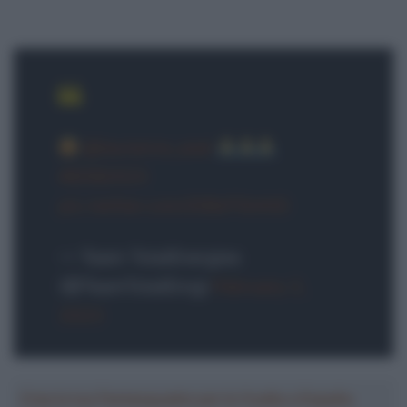
@laurance_axel
#EDB2023
pic.twitter.com/iDBd7GnhtG
— Team TotalEnergies
(@TeamTotalEnrg)
February 2,
2023
Crea la tua Fantasquadra per la Vuelta a España