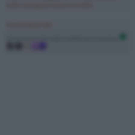
2026: montepremi minimo di 5.000€!
Ascolta SpazioTalk!
Ci trovi anche sulle migliori piattaforme di streaming