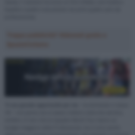
Gaudu, il varesino ha corso un Giro d’Italia, una Vuelta a
España e quattro monumento nei primi quattro anni da
professionista.
Troppa pubblicità? Abbonati gratis a
SpazioCiclismo
“
È una grande opportunità per me
– ha dichiarato il classe
’94 – non penso sia un passo indietro nella mia carriera,
tutt’altro. È vero che le squadre World Tour hanno un
budget maggiore delle Professional, ma ci sono anche