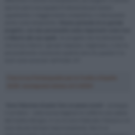
differenze in termini di tempistiche, più esigenti. In termini
sportivi però una squadra Professional può essere
ugualmente o maggiormente competitiva, e interessante
anche come tempistiche.
Stiamo parlando di un grande
progetto, con due personalità molto importanti come Ivan
e Alberto alle sue spalle
. Un progetto che ha dimostrato
che al suo interno i giovani imparano, migliorano, e che ho
personalmente conosciuto qualche anno fa, quando li ho
avuti come avversari nell’Under 23″.
Crea la tua Fantasquadra per la Vuelta a España
2026: montepremi minimo di 5.000€!
“
Sono fiducioso di poter fare un passo avanti
– prosegue
il corridore – nella scorsa stagione ho sofferto una caduta
alla Vuelta a Burgos, in cui mi sono fratturato il femore e mi
sono dovuto fermare improvvisamente. Non è un