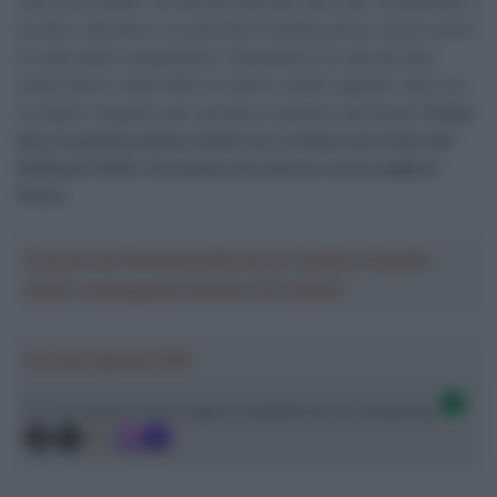
infortunio facile. Ho dovuto lavorare duro per recuperare e
tornare. Alla fine è un periodo di tempo perso, da un punto
di vista delle competizioni. Quest’anno ho dovuto fare
molto lavoro nella UAE con tanti e ottimi capitani. Non era
la miglior stagione per puntare a obiettivi personali.
Posso
fare un grosso passo avanti ora, in linea con il Giro del
Delfinato 2018, che penso sia stata la corsa migliore
finora
“.
Crea la tua Fantasquadra per la Vuelta a España
2026: montepremi minimo di 5.000€!
Ascolta SpazioTalk!
Ci trovi anche sulle migliori piattaforme di streaming