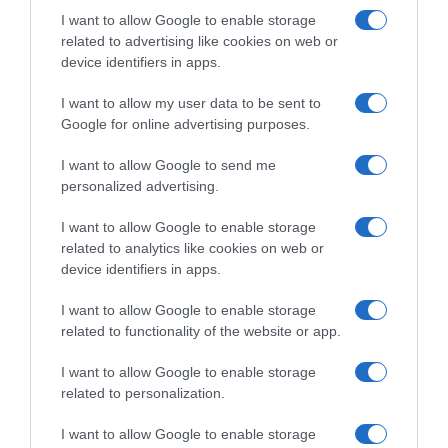
I want to allow Google to enable storage
related to advertising like cookies on web or
device identifiers in apps.
I want to allow my user data to be sent to
#SpazioTalk, Lorenzo
Google for online advertising purposes.
CicloMercato 2023, Edward
Fortunato: “Molto
Ravasi valuta alcune
soddisfatto del 2021, non me
I want to allow Google to send me
possibilità: “Nelle ultime
lo sarei mai aspettato. Per il
personalized advertising.
settimane ci sono stati alcuni
2022 l’obiettivo è quello di
contatti”
andare forte al Giro”
I want to allow Google to enable storage
30 Gennaio 2023, 18:01
5 Dicembre 2021, 15:45
related to analytics like cookies on web or
device identifiers in apps.
I want to allow Google to enable storage
related to functionality of the website or app.
Commenta
I want to allow Google to enable storage
related to personalization.
I want to allow Google to enable storage