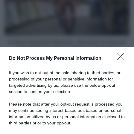
con
intervento
lui
al
da
naso
15
per
giorni"
Kevin
Rivera:
tornerà
Androni Giocattoli-Sidermec, intervento al naso per
in
Kevin Rivera: tornerà in sella tra 3 settimane
sella
Do Not Process My Personal Information
tra
Articoli correlati
3
settimane
If you wish to opt-out of the sale, sharing to third parties, or
processing of your personal or sensitive information for
targeted advertising by us, please use the below opt-out
section to confirm your selection.
Please note that after your opt-out request is processed you
may continue seeing interest-based ads based on personal
information utilized by us or personal information disclosed to
CicloMercato 2026, Edward
Ciclomercato 2025: Buschek,
Ravasi e Riccardo Verza
Hodeg, Ravasi, Verza
third parties prior to your opt-out.
appendono la bici al chiodo
14 Novembre 2024, 16:35