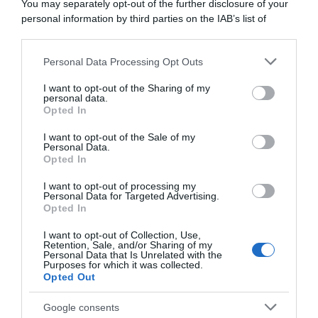
You may separately opt-out of the further disclosure of your
9 Ottobre 2025, 9:45
personal information by third parties on the IAB’s list of
downstream participants.
Personal Data Processing Opt Outs
This information may also be disclosed by us to third parties
on the IAB’s List of Downstream Participants that may further
I want to opt-out of the Sharing of my
disclose it to other third parties.
personal data.
Opted In
Please note that this website/app uses one or more Google
services and may gather and store information including but
I want to opt-out of the Sale of my
Personal Data.
not limited to your visit or usage behaviour. You may click to
Opted In
grant or deny consent to Google and its third-party tags to
use your data for below specified purposes in below Google
I want to opt-out of processing my
Hrinkow Advarics, Edward
CicloMercato 2023, anche
consent section.
Personal Data for Targeted Advertising.
Ravasi e Riccardo Verza
Edward Ravasi ha trovato
Opted In
confermati per il 2024
squadra e correrà per la
Hrinkow Advarics Cycleang
10 Novembre 2023, 8:07
I want to opt-out of Collection, Use,
Retention, Sale, and/or Sharing of my
26 Febbraio 2023, 18:13
Personal Data that Is Unrelated with the
Purposes for which it was collected.
Opted Out
Google consents