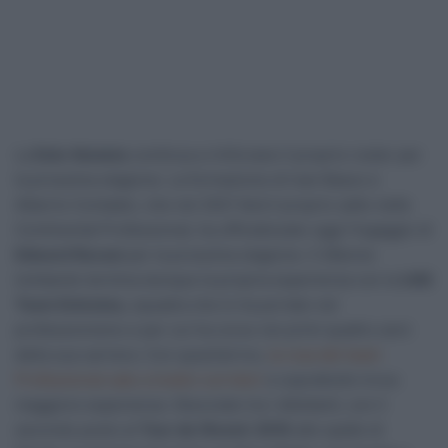
La
Eolo-Kometa
continua a rinforzare il proprio roster per
la prossima stagione. La formazione di Ivan Basso e
Alberto Contador, che nel 2021 farà il proprio salto nelle
Continental Professional, ha ufficializzato oggi l’ingaggio di
Edward Ravasi
per la prossima stagione. Il 26enne
lombardo termina dunque la propria esperienza con la
UAE
Team Emirates,
squadra che lo ha portato nel
professionismo e per cui ha corso nei primi quattro anni
della sua carriera. Con quest’arrivo,
la rosa del team
Professional sale a tredici corridori
e soprattutto trova
maggiore esperienza. Sbocciato tra i dilettanti, con il
secondo posto al
Tour de l’Avenir 2016
alle spalle di