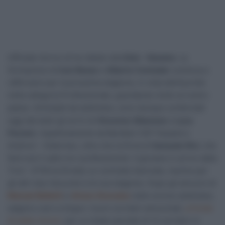
Ufficiale l’arrivo di tre italiani alla
Eolo – Kometa
. La
formazione di
Ivan Basso
e
Alberto Contador
continua a
rafforzarsi per la prossima stagione, in vista dell’esordio
nella categoria Professionale, guardando molto al nostro
paese. Anticipati da settimane, sono dunque confermati
oggi dal team gli arrivi di
Vincenzo Albanese
e
Luca
Pacioni
, rispettivamente da Bardiani CSF Faizanè e
Androni – Sidermec, oltre che la firma di
Samuele Rivi
, che
farà così il salto tra i professionisti. Il giovane in arrivo dalla
Tirol – KTM ha firmato un contratto biennale, mentre per
gli altri due l’accordo è di una stagione. Dopo gli annunci di
Manuel Belletti
e
Arturo Gravalos
nelle scorse settimane,
salgono così a cinque i nuovi corridori annunciati,
a fronte
di sette rinnovi
, per un totale parziale di 12 corridori in