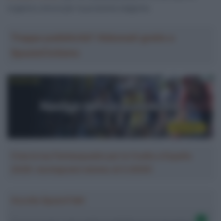
organico sinora per la prossima stagione.
Troppa pubblicità? Abbonati gratis a
SpazioCiclismo
Crea la tua Fantasquadra per la Vuelta a España
2026: montepremi minimo di 5.000€!
Ascolta SpazioTalk!