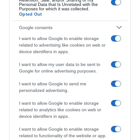
Retention, Sale, and/or Sharing of my
fantastico”
Personal Data that Is Unrelated with the
Purposes for which it was collected.
16 Giugno 2025, 17:30
Opted Out
Google consents
I want to allow Google to enable storage
related to advertising like cookies on web or
device identifiers in apps.
I want to allow my user data to be sent to
Google for online advertising purposes.
EF Education-EasyPost,
CicloMercato 2025,
ufficiale l’arrivo di Vincenzo
Vincenzo Albanese verso la
I want to allow Google to send me
Albanese: “Sono molto
EF Education – EasyPost
personalized advertising.
motivato, sogno di correre il
17 Ottobre 2024, 13:57
Tour de France”
I want to allow Google to enable storage
8 Novembre 2024, 19:01
related to analytics like cookies on web or
device identifiers in apps.
I want to allow Google to enable storage
related to functionality of the website or app.