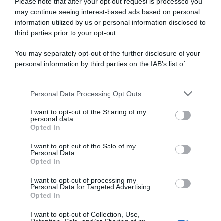
Please note that after your opt-out request is processed you
may continue seeing interest-based ads based on personal
information utilized by us or personal information disclosed to
Giro d’Austria 2026, l’ultima è
Ronde van Brugge 2026,
di Sam Watson su Vincenzo
doppia frattura alla mano per
third parties prior to your opt-out.
Albanese! 6° Andrea Bagioli,
Vincenzo Albanese
Gregor Mühlberger
You may separately opt-out of the further disclosure of your
26 Marzo 2026, 10:05
conquista la generale
personal information by third parties on the IAB’s list of
12 Luglio 2026, 16:03
downstream participants.
Personal Data Processing Opt Outs
This information may also be disclosed by us to third parties
on the IAB’s List of Downstream Participants that may further
I want to opt-out of the Sharing of my
disclose it to other third parties.
personal data.
Opted In
Please note that this website/app uses one or more Google
services and may gather and store information including but
I want to opt-out of the Sale of my
Personal Data.
not limited to your visit or usage behaviour. You may click to
Opted In
grant or deny consent to Google and its third-party tags to
use your data for below specified purposes in below Google
I want to opt-out of processing my
Giro di Svizzera 2025,
Giro di Svizzera 2025, volata
consent section.
Personal Data for Targeted Advertising.
Vincenzo Albanese: “È la mia
vincente di Vincenzo
Opted In
prima vittoria nel WorldTour
Albanese!
e sono molto contento, la
16 Giugno 2025, 16:47
I want to opt-out of Collection, Use,
squadra ha fatto un lavoro